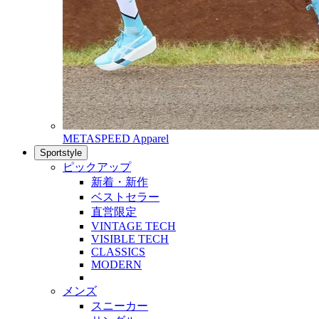
METASPEED Apparel
Sportstyle
ピックアップ
新着・新作
ベストセラー
直営限定
VINTAGE TECH
VISIBLE TECH
CLASSICS
MODERN
メンズ
スニーカー