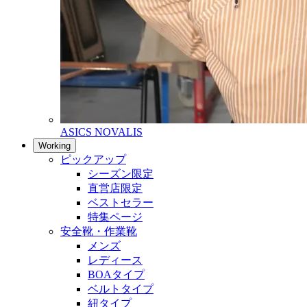
ASICS NOVALIS
Working
ピックアップ
シーズン限定
直営店限定
ベストセラー
特集ページ
安全靴・作業靴
メンズ
レディース
BOAタイプ
ベルトタイプ
紐タイプ