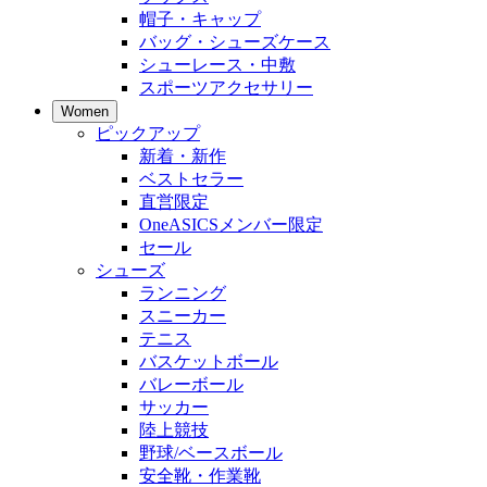
帽子・キャップ
バッグ・シューズケース
シューレース・中敷
スポーツアクセサリー
Women
ピックアップ
新着・新作
ベストセラー
直営限定
OneASICSメンバー限定
セール
シューズ
ランニング
スニーカー
テニス
バスケットボール
バレーボール
サッカー
陸上競技
野球/ベースボール
安全靴・作業靴