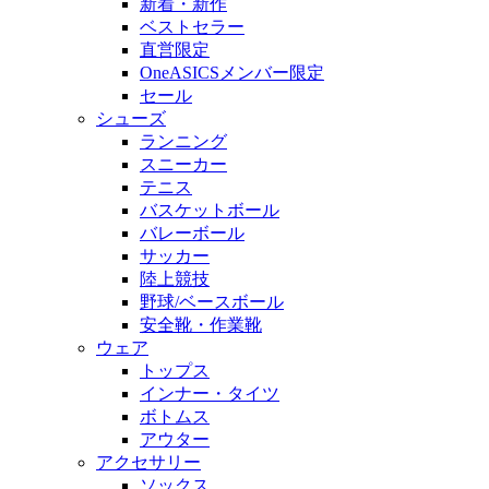
新着・新作
ベストセラー
直営限定
OneASICSメンバー限定
セール
シューズ
ランニング
スニーカー
テニス
バスケットボール
バレーボール
サッカー
陸上競技
野球/ベースボール
安全靴・作業靴
ウェア
トップス
インナー・タイツ
ボトムス
アウター
アクセサリー
ソックス