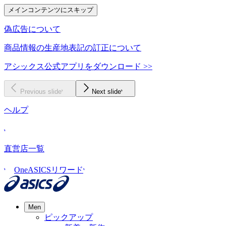
メインコンテンツにスキップ
偽広告について
商品情報の生産地表記の訂正について
アシックス公式アプリをダウンロード >>
Previous slide
Next slide
ヘルプ
直営店一覧
OneASICSリワード
Men
ピックアップ