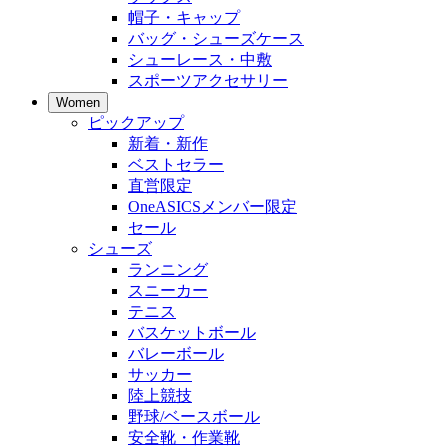
帽子・キャップ
バッグ・シューズケース
シューレース・中敷
スポーツアクセサリー
Women
ピックアップ
新着・新作
ベストセラー
直営限定
OneASICSメンバー限定
セール
シューズ
ランニング
スニーカー
テニス
バスケットボール
バレーボール
サッカー
陸上競技
野球/ベースボール
安全靴・作業靴