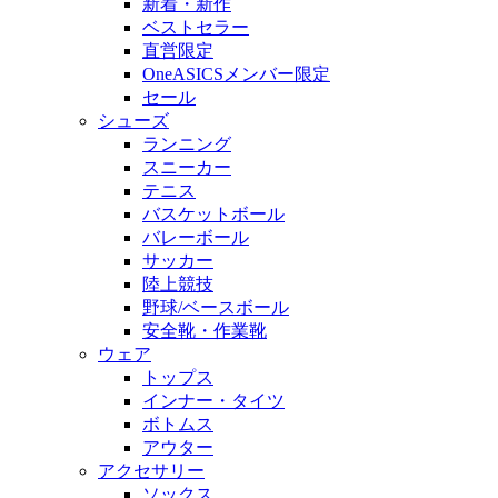
新着・新作
ベストセラー
直営限定
OneASICSメンバー限定
セール
シューズ
ランニング
スニーカー
テニス
バスケットボール
バレーボール
サッカー
陸上競技
野球/ベースボール
安全靴・作業靴
ウェア
トップス
インナー・タイツ
ボトムス
アウター
アクセサリー
ソックス