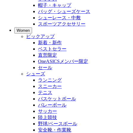
帽子・キャップ
バッグ・シューズケース
シューレース・中敷
スポーツアクセサリー
Women
ピックアップ
新着・新作
ベストセラー
直営限定
OneASICSメンバー限定
セール
シューズ
ランニング
スニーカー
テニス
バスケットボール
バレーボール
サッカー
陸上競技
野球/ベースボール
安全靴・作業靴