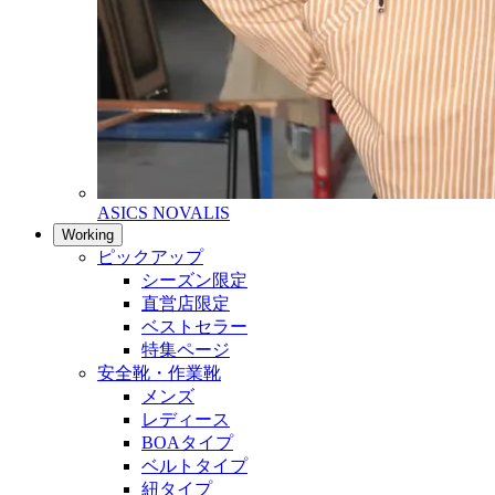
ASICS NOVALIS
Working
ピックアップ
シーズン限定
直営店限定
ベストセラー
特集ページ
安全靴・作業靴
メンズ
レディース
BOAタイプ
ベルトタイプ
紐タイプ