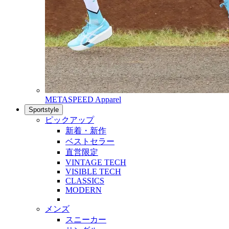
METASPEED Apparel
Sportstyle
ピックアップ
新着・新作
ベストセラー
直営限定
VINTAGE TECH
VISIBLE TECH
CLASSICS
MODERN
メンズ
スニーカー