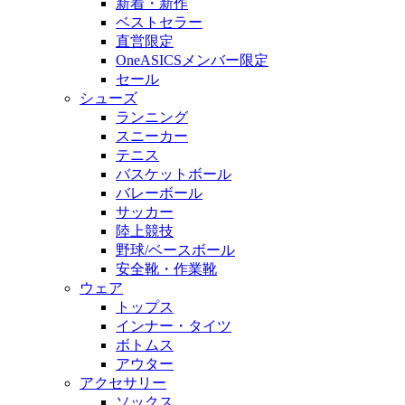
新着・新作
ベストセラー
直営限定
OneASICSメンバー限定
セール
シューズ
ランニング
スニーカー
テニス
バスケットボール
バレーボール
サッカー
陸上競技
野球/ベースボール
安全靴・作業靴
ウェア
トップス
インナー・タイツ
ボトムス
アウター
アクセサリー
ソックス