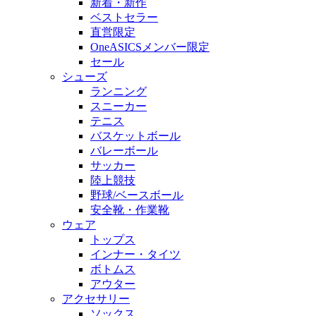
新着・新作
ベストセラー
直営限定
OneASICSメンバー限定
セール
シューズ
ランニング
スニーカー
テニス
バスケットボール
バレーボール
サッカー
陸上競技
野球/ベースボール
安全靴・作業靴
ウェア
トップス
インナー・タイツ
ボトムス
アウター
アクセサリー
ソックス