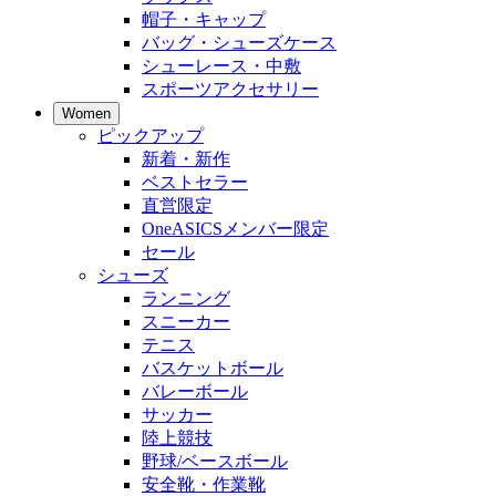
帽子・キャップ
バッグ・シューズケース
シューレース・中敷
スポーツアクセサリー
Women
ピックアップ
新着・新作
ベストセラー
直営限定
OneASICSメンバー限定
セール
シューズ
ランニング
スニーカー
テニス
バスケットボール
バレーボール
サッカー
陸上競技
野球/ベースボール
安全靴・作業靴