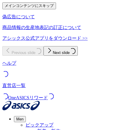
メインコンテンツにスキップ
偽広告について
商品情報の生産地表記の訂正について
アシックス公式アプリをダウンロード >>
Previous slide
Next slide
ヘルプ
直営店一覧
OneASICSリワード
Men
ピックアップ