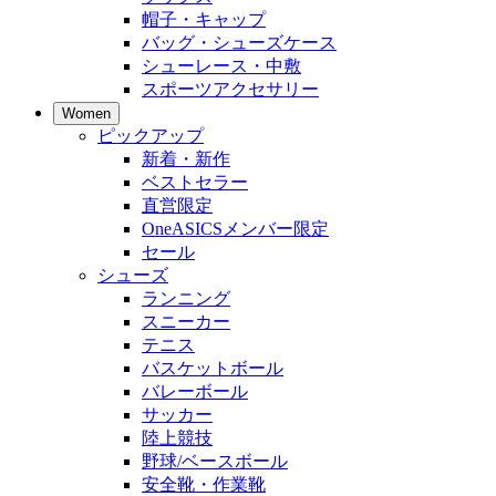
帽子・キャップ
バッグ・シューズケース
シューレース・中敷
スポーツアクセサリー
Women
ピックアップ
新着・新作
ベストセラー
直営限定
OneASICSメンバー限定
セール
シューズ
ランニング
スニーカー
テニス
バスケットボール
バレーボール
サッカー
陸上競技
野球/ベースボール
安全靴・作業靴