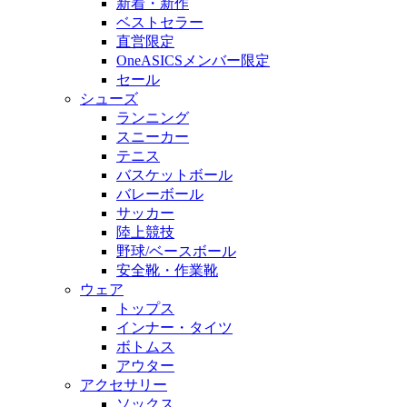
新着・新作
ベストセラー
直営限定
OneASICSメンバー限定
セール
シューズ
ランニング
スニーカー
テニス
バスケットボール
バレーボール
サッカー
陸上競技
野球/ベースボール
安全靴・作業靴
ウェア
トップス
インナー・タイツ
ボトムス
アウター
アクセサリー
ソックス