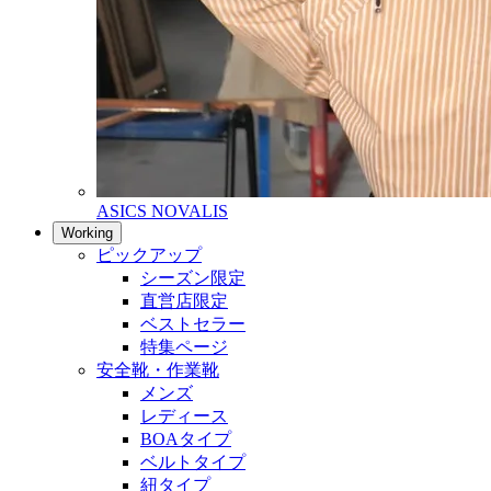
ASICS NOVALIS
Working
ピックアップ
シーズン限定
直営店限定
ベストセラー
特集ページ
安全靴・作業靴
メンズ
レディース
BOAタイプ
ベルトタイプ
紐タイプ