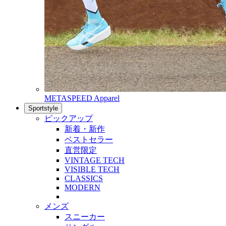
METASPEED Apparel
Sportstyle
ピックアップ
新着・新作
ベストセラー
直営限定
VINTAGE TECH
VISIBLE TECH
CLASSICS
MODERN
メンズ
スニーカー