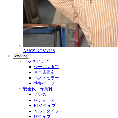
ASICS NOVALIS
Working
ピックアップ
シーズン限定
直営店限定
ベストセラー
特集ページ
安全靴・作業靴
メンズ
レディース
BOAタイプ
ベルトタイプ
紐タイプ