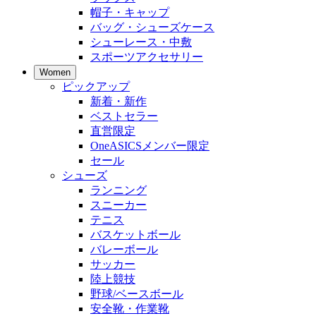
帽子・キャップ
バッグ・シューズケース
シューレース・中敷
スポーツアクセサリー
Women
ピックアップ
新着・新作
ベストセラー
直営限定
OneASICSメンバー限定
セール
シューズ
ランニング
スニーカー
テニス
バスケットボール
バレーボール
サッカー
陸上競技
野球/ベースボール
安全靴・作業靴