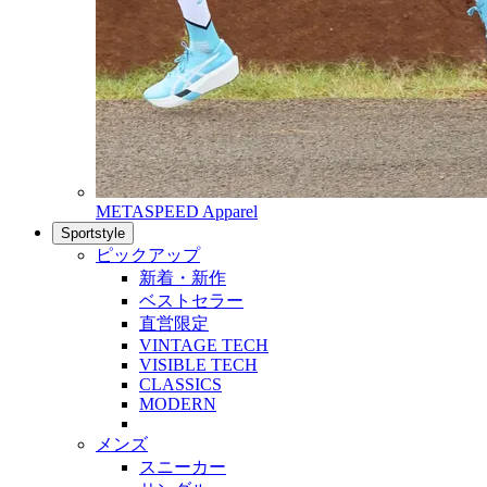
METASPEED Apparel
Sportstyle
ピックアップ
新着・新作
ベストセラー
直営限定
VINTAGE TECH
VISIBLE TECH
CLASSICS
MODERN
メンズ
スニーカー