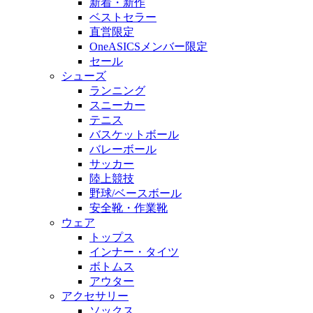
新着・新作
ベストセラー
直営限定
OneASICSメンバー限定
セール
シューズ
ランニング
スニーカー
テニス
バスケットボール
バレーボール
サッカー
陸上競技
野球/ベースボール
安全靴・作業靴
ウェア
トップス
インナー・タイツ
ボトムス
アウター
アクセサリー
ソックス