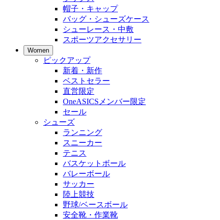
帽子・キャップ
バッグ・シューズケース
シューレース・中敷
スポーツアクセサリー
Women
ピックアップ
新着・新作
ベストセラー
直営限定
OneASICSメンバー限定
セール
シューズ
ランニング
スニーカー
テニス
バスケットボール
バレーボール
サッカー
陸上競技
野球/ベースボール
安全靴・作業靴