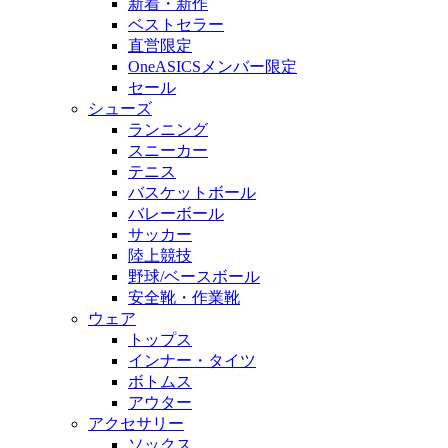
新着・新作
ベストセラー
直営限定
OneASICSメンバー限定
セール
シューズ
ランニング
スニーカー
テニス
バスケットボール
バレーボール
サッカー
陸上競技
野球/ベースボール
安全靴・作業靴
ウェア
トップス
インナー・タイツ
ボトムス
アウター
アクセサリー
ソックス