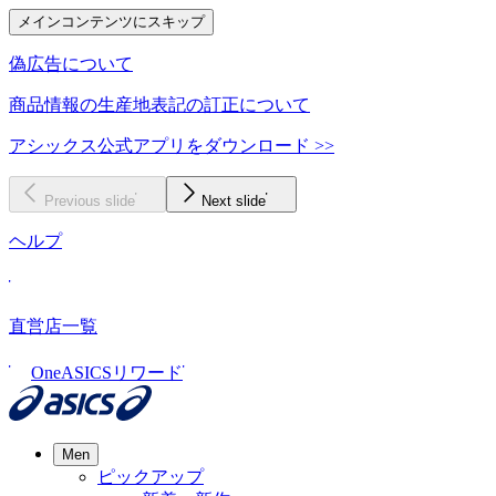
メインコンテンツにスキップ
偽広告について
商品情報の生産地表記の訂正について
アシックス公式アプリをダウンロード >>
Previous slide
Next slide
ヘルプ
直営店一覧
OneASICSリワード
Men
ピックアップ