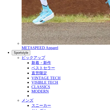
METASPEED Apparel
Sportstyle
ピックアップ
新着・新作
ベストセラー
直営限定
VINTAGE TECH
VISIBLE TECH
CLASSICS
MODERN
メンズ
スニーカー