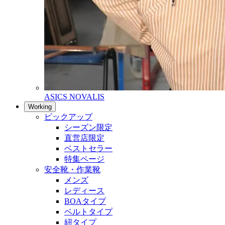
ASICS NOVALIS
Working
ピックアップ
シーズン限定
直営店限定
ベストセラー
特集ページ
安全靴・作業靴
メンズ
レディース
BOAタイプ
ベルトタイプ
紐タイプ