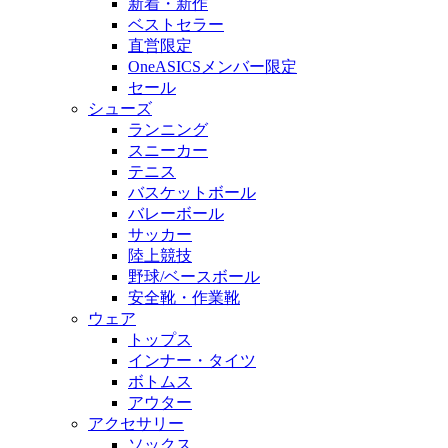
新着・新作
ベストセラー
直営限定
OneASICSメンバー限定
セール
シューズ
ランニング
スニーカー
テニス
バスケットボール
バレーボール
サッカー
陸上競技
野球/ベースボール
安全靴・作業靴
ウェア
トップス
インナー・タイツ
ボトムス
アウター
アクセサリー
ソックス