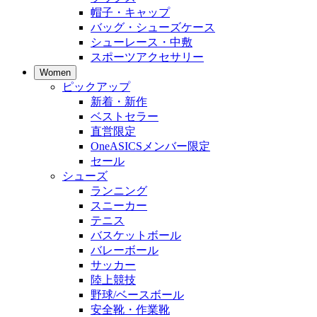
帽子・キャップ
バッグ・シューズケース
シューレース・中敷
スポーツアクセサリー
Women
ピックアップ
新着・新作
ベストセラー
直営限定
OneASICSメンバー限定
セール
シューズ
ランニング
スニーカー
テニス
バスケットボール
バレーボール
サッカー
陸上競技
野球/ベースボール
安全靴・作業靴