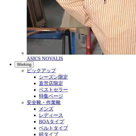
ASICS NOVALIS
Working
ピックアップ
シーズン限定
直営店限定
ベストセラー
特集ページ
安全靴・作業靴
メンズ
レディース
BOAタイプ
ベルトタイプ
紐タイプ