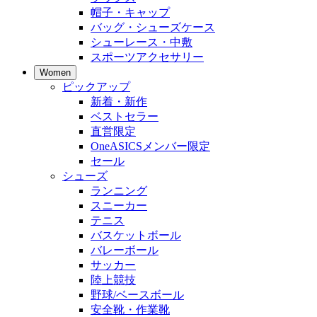
帽子・キャップ
バッグ・シューズケース
シューレース・中敷
スポーツアクセサリー
Women
ピックアップ
新着・新作
ベストセラー
直営限定
OneASICSメンバー限定
セール
シューズ
ランニング
スニーカー
テニス
バスケットボール
バレーボール
サッカー
陸上競技
野球/ベースボール
安全靴・作業靴