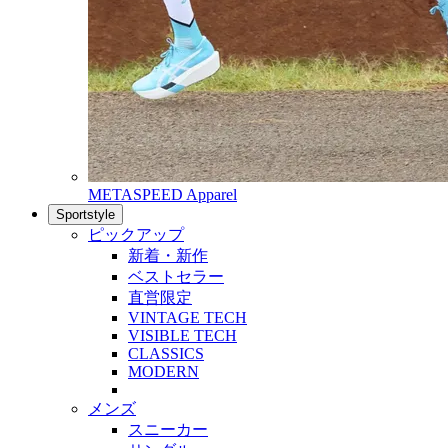
METASPEED Apparel
Sportstyle
ピックアップ
新着・新作
ベストセラー
直営限定
VINTAGE TECH
VISIBLE TECH
CLASSICS
MODERN
メンズ
スニーカー