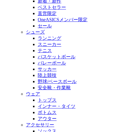
新着・新作
ベストセラー
直営限定
OneASICSメンバー限定
セール
シューズ
ランニング
スニーカー
テニス
バスケットボール
バレーボール
サッカー
陸上競技
野球/ベースボール
安全靴・作業靴
ウェア
トップス
インナー・タイツ
ボトムス
アウター
アクセサリー
ソックス