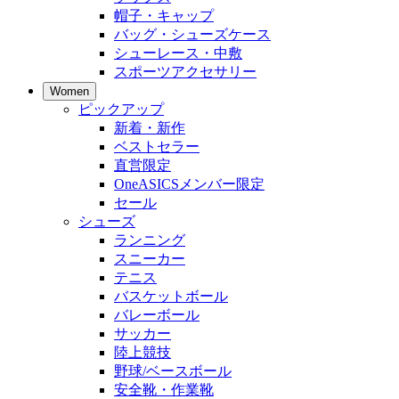
帽子・キャップ
バッグ・シューズケース
シューレース・中敷
スポーツアクセサリー
Women
ピックアップ
新着・新作
ベストセラー
直営限定
OneASICSメンバー限定
セール
シューズ
ランニング
スニーカー
テニス
バスケットボール
バレーボール
サッカー
陸上競技
野球/ベースボール
安全靴・作業靴