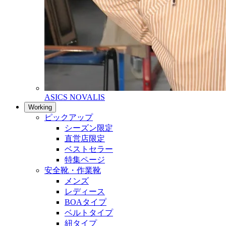
ASICS NOVALIS
Working
ピックアップ
シーズン限定
直営店限定
ベストセラー
特集ページ
安全靴・作業靴
メンズ
レディース
BOAタイプ
ベルトタイプ
紐タイプ