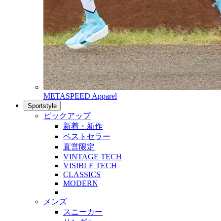
METASPEED Apparel
Sportstyle
ピックアップ
新着・新作
ベストセラー
直営限定
VINTAGE TECH
VISIBLE TECH
CLASSICS
MODERN
メンズ
スニーカー