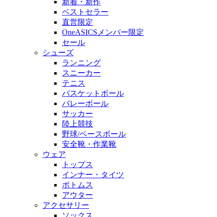
新着・新作
ベストセラー
直営限定
OneASICSメンバー限定
セール
シューズ
ランニング
スニーカー
テニス
バスケットボール
バレーボール
サッカー
陸上競技
野球/ベースボール
安全靴・作業靴
ウェア
トップス
インナー・タイツ
ボトムス
アウター
アクセサリー
ソックス