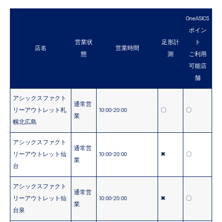
OneASICS
ポイン
営業状
足形計
ト
店名
営業時間
態
測
ご利用
可能店
舗
アシックスファクト
通常営
リーアウトレット札
10:00-20:00
〇
〇
業
幌北広島
アシックスファクト
通常営
リーアウトレット仙
10:00-20:00
✖
〇
業
台
アシックスファクト
通常営
リーアウトレット仙
10:00-20:00
✖
〇
業
台泉