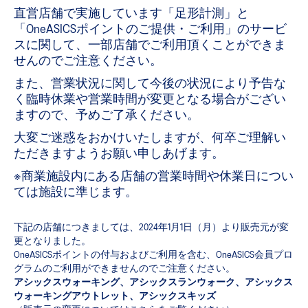
直営店舗で実施しています「足形計測」と
「OneASICSポイントのご提供・ご利用」のサービ
スに関して、一部店舗でご利用頂くことができま
count
せんのでご注意ください。
ery, exclusive discounts and more with
また、営業状況に関して今後の状況により予告な
ards.
く臨時休業や営業時間が変更となる場合がござい
ますので、予めご了承ください。
Sign In | Create Account
大変ご迷惑をおかけいたしますが、何卒ご理解い
ただきますようお願い申しあげます。
※商業施設内にある店舗の営業時間や休業日につい
ては施設に準じます。
下記の店舗につきましては、2024年1月1日（月）より販売元が変
更となりました。
OneASICSポイントの付与およびご利用を含む、OneASICS会員プロ
グラムのご利用ができませんのでご注意ください。
アシックスウォーキング、アシックスランウォーク、アシックス
ウォーキングアウトレット、アシックスキッズ