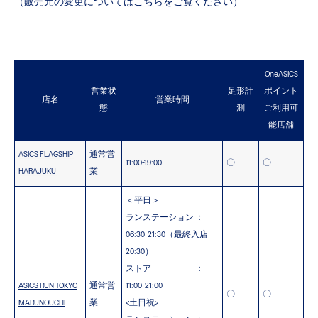
（販売元の変更については
こちら
をご覧ください）
OneASICS
営業状
足形計
ポイント
店名
営業時間
態
測
ご利用可
能店舗
ASICS FLAGSHIP
通常営
11:00-19:00
〇
〇
HARAJUKU
業
＜平日＞
ランステーション ：
06:30-21:30（最終入店
20:30）
ストア ：
ASICS RUN TOKYO
通常営
11:00-21:00
〇
〇
MARUNOUCHI
業
<土日祝>