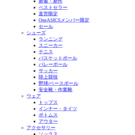
新着・新作
ベストセラー
直営限定
OneASICSメンバー限定
セール
シューズ
ランニング
スニーカー
テニス
バスケットボール
バレーボール
サッカー
陸上競技
野球/ベースボール
安全靴・作業靴
ウェア
トップス
インナー・タイツ
ボトムス
アウター
アクセサリー
ソックス