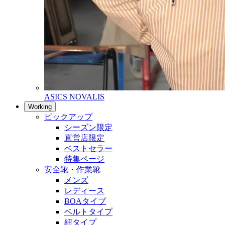
ASICS NOVALIS
Working
ピックアップ
シーズン限定
直営店限定
ベストセラー
特集ページ
安全靴・作業靴
メンズ
レディース
BOAタイプ
ベルトタイプ
紐タイプ