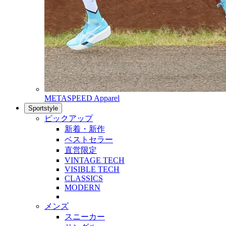
METASPEED Apparel
Sportstyle
ピックアップ
新着・新作
ベストセラー
直営限定
VINTAGE TECH
VISIBLE TECH
CLASSICS
MODERN
メンズ
スニーカー