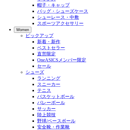
帽子・キャップ
バッグ・シューズケース
シューレース・中敷
スポーツアクセサリー
Women
ピックアップ
新着・新作
ベストセラー
直営限定
OneASICSメンバー限定
セール
シューズ
ランニング
スニーカー
テニス
バスケットボール
バレーボール
サッカー
陸上競技
野球/ベースボール
安全靴・作業靴