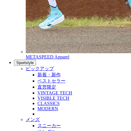
METASPEED Apparel
Sportstyle
ピックアップ
新着・新作
ベストセラー
直営限定
VINTAGE TECH
VISIBLE TECH
CLASSICS
MODERN
メンズ
スニーカー