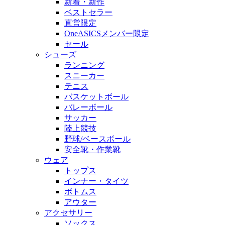
新着・新作
ベストセラー
直営限定
OneASICSメンバー限定
セール
シューズ
ランニング
スニーカー
テニス
バスケットボール
バレーボール
サッカー
陸上競技
野球/ベースボール
安全靴・作業靴
ウェア
トップス
インナー・タイツ
ボトムス
アウター
アクセサリー
ソックス