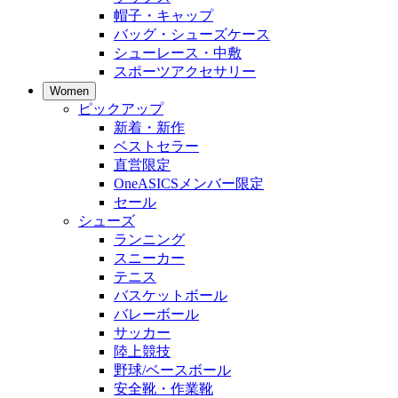
帽子・キャップ
バッグ・シューズケース
シューレース・中敷
スポーツアクセサリー
Women
ピックアップ
新着・新作
ベストセラー
直営限定
OneASICSメンバー限定
セール
シューズ
ランニング
スニーカー
テニス
バスケットボール
バレーボール
サッカー
陸上競技
野球/ベースボール
安全靴・作業靴