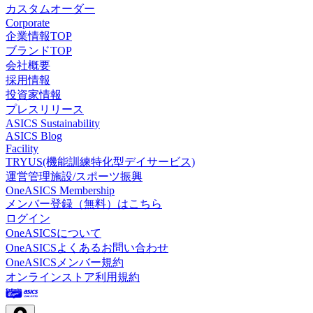
カスタムオーダー
Corporate
企業情報TOP
ブランドTOP
会社概要
採用情報
投資家情報
プレスリリース
ASICS Sustainability
ASICS Blog
Facility
TRYUS(機能訓練特化型デイサービス)
運営管理施設/スポーツ振興
OneASICS Membership
メンバー登録（無料）はこちら
ログイン
OneASICSについて
OneASICSよくあるお問い合わせ
OneASICSメンバー規約
オンラインストア利用規約