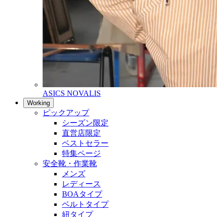
ASICS NOVALIS
Working
ピックアップ
シーズン限定
直営店限定
ベストセラー
特集ページ
安全靴・作業靴
メンズ
レディース
BOAタイプ
ベルトタイプ
紐タイプ