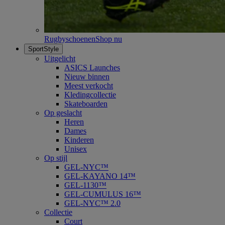
Rugbyschoenen
Shop nu
SportStyle
Uitgelicht
ASICS Launches
Nieuw binnen
Meest verkocht
Kledingcollectie
Skateboarden
Op geslacht
Heren
Dames
Kinderen
Unisex
Op stijl
GEL-NYC™
GEL-KAYANO 14™
GEL-1130™
GEL-CUMULUS 16™
GEL-NYC™ 2.0
Collectie
Court