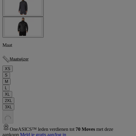
Maat
Maatwijzer
XS
S
M
L
XL
2XL
3XL
.
.
.
OneASICS™ leden verdienen tot
70
Moves
met deze
aankoop
Meld je gratis aan/log in