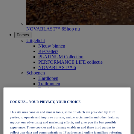
NOVABLAST™ 6
Shop nu
Dames
Uitgelicht
Nieuw binnen
Bestsellers
PLATINUM Collection
PERFORMANCE LIFE collectie
NOVABLAST™ 6
Schoenen
Hardlopen
Trailrunnen
Tennis
Volleybal
Handbal
COOKIES – YOUR PRIVACY, YOUR CHOICE
Padel
Netbal
This site uses cookies and similar tools, some of which are provided by third
SportStyle
parties, to operate and improve our site, enable social media and other features,
Bovenkleding
support our advertising and marketing efforts, and give you the best possible
Sport-bh's
experience. These cookies and tools may enable us and these third parties to
Tanktops
collect user data and communications, IP address and online identifiers, referring