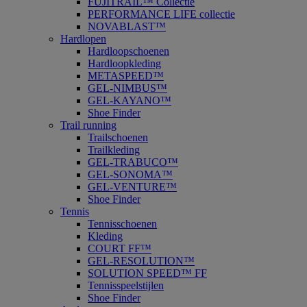
FUJITRAIL™ Collectie
PERFORMANCE LIFE collectie
NOVABLAST™
Hardlopen
Hardloopschoenen
Hardloopkleding
METASPEED™
GEL-NIMBUS™
GEL-KAYANO™
Shoe Finder
Trail running
Trailschoenen
Trailkleding
GEL-TRABUCO™
GEL-SONOMA™
GEL-VENTURE™
Shoe Finder
Tennis
Tennisschoenen
Kleding
COURT FF™
GEL-RESOLUTION™
SOLUTION SPEED™ FF
Tennisspeelstijlen
Shoe Finder