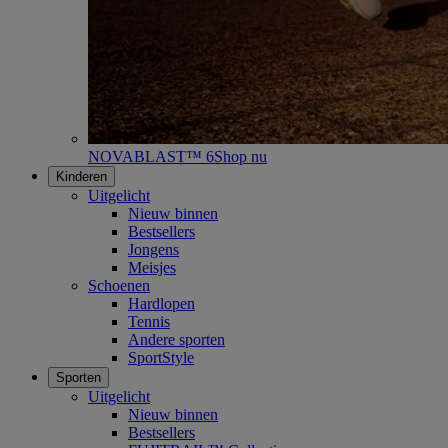
NOVABLAST™ 6
Shop nu
Kinderen
Uitgelicht
Nieuw binnen
Bestsellers
Jongens
Meisjes
Schoenen
Hardlopen
Tennis
Andere sporten
SportStyle
Sporten
Uitgelicht
Nieuw binnen
Bestsellers