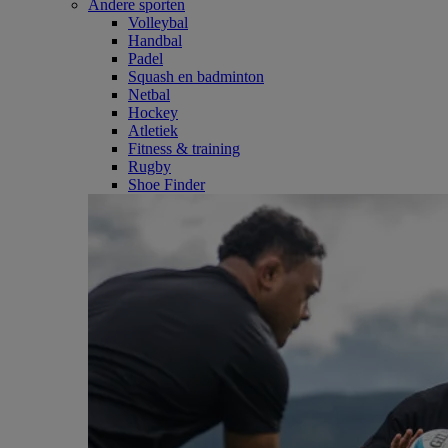
Andere sporten
Volleybal
Handbal
Padel
Squash en badminton
Netbal
Hockey
Atletiek
Fitness & training
Rugby
Shoe Finder