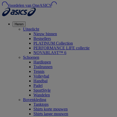
Voordelen van OneASICS
Heren
Uitgelicht
Nieuw binnen
Bestsellers
PLATINUM Collection
PERFORMANCE LIFE collectie
NOVABLAST™ 6
Schoenen
Hardlopen
Trailrunnen
Tennis
Volleybal
Handbal
Padel
SportStyle
Wandelen
Bovenkleding
Tanktops
Shirts korte mouwen
Shirts lange mouwen