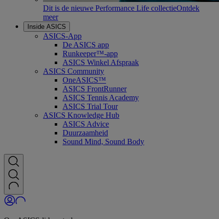
Dit is de nieuwe Performance Life collectie
Ontdek
meer
Inside ASICS
ASICS-App
De ASICS app
Runkeeper™-app
ASICS Winkel Afspraak
ASICS Community
OneASICS™
ASICS FrontRunner
ASICS Tennis Academy
ASICS Trial Tour
ASICS Knowledge Hub
ASICS Advice
Duurzaamheid
Sound Mind, Sound Body