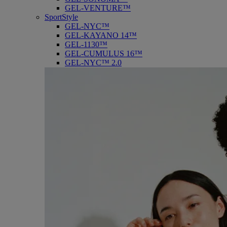
GEL-VENTURE™
SportStyle
GEL-NYC™
GEL-KAYANO 14™
GEL-1130™
GEL-CUMULUS 16™
GEL-NYC™ 2.0