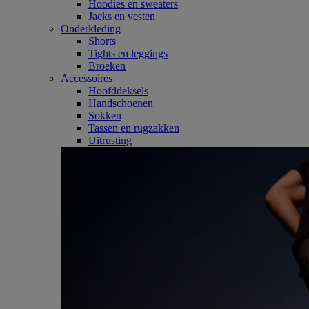
Hoodies en sweaters
Jacks en vesten
Onderkleding
Shorts
Tights en leggings
Broeken
Accessoires
Hoofddeksels
Handschoenen
Sokken
Tassen en rugzakken
Uitrusting