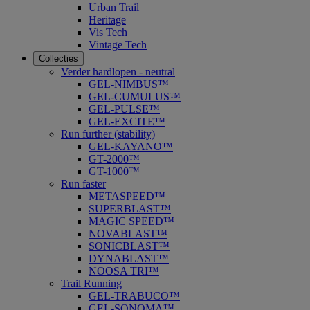
Urban Trail
Heritage
Vis Tech
Vintage Tech
Collecties
Verder hardlopen - neutral
GEL-NIMBUS™
GEL-CUMULUS™
GEL-PULSE™
GEL-EXCITE™
Run further (stability)
GEL-KAYANO™
GT-2000™
GT-1000™
Run faster
METASPEED™
SUPERBLAST™
MAGIC SPEED™
NOVABLAST™
SONICBLAST™
DYNABLAST™
NOOSA TRI™
Trail Running
GEL-TRABUCO™
GEL-SONOMA™