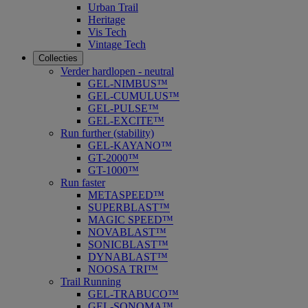
Urban Trail
Heritage
Vis Tech
Vintage Tech
Collecties
Verder hardlopen - neutral
GEL-NIMBUS™
GEL-CUMULUS™
GEL-PULSE™
GEL-EXCITE™
Run further (stability)
GEL-KAYANO™
GT-2000™
GT-1000™
Run faster
METASPEED™
SUPERBLAST™
MAGIC SPEED™
NOVABLAST™
SONICBLAST™
DYNABLAST™
NOOSA TRI™
Trail Running
GEL-TRABUCO™
GEL-SONOMA™