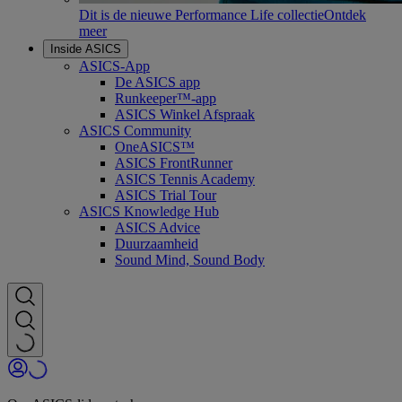
Dit is de nieuwe Performance Life collectie
Ontdek
meer
Inside ASICS
ASICS-App
De ASICS app
Runkeeper™-app
ASICS Winkel Afspraak
ASICS Community
OneASICS™
ASICS FrontRunner
ASICS Tennis Academy
ASICS Trial Tour
ASICS Knowledge Hub
ASICS Advice
Duurzaamheid
Sound Mind, Sound Body