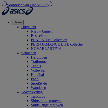
Voordelen van OneASICS
Heren
Uitgelicht
Nieuw binnen
Bestsellers
PLATINUM Collection
PERFORMANCE LIFE collectie
NOVABLAST™ 6
Schoenen
Hardlopen
Trailrunnen
Tennis
Volleybal
Handbal
Padel
SportStyle
Wandelen
Bovenkleding
Tanktops
Shirts korte mouwen
Shirts lange mouwen