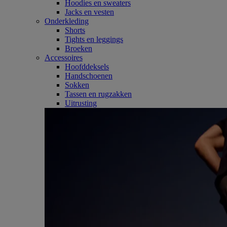
Hoodies en sweaters
Jacks en vesten
Onderkleding
Shorts
Tights en leggings
Broeken
Accessoires
Hoofddeksels
Handschoenen
Sokken
Tassen en rugzakken
Uitrusting