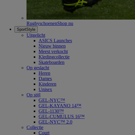
Rugbyschoenen
Shop nu
SportStyle
Uitgelicht
ASICS Launches
Nieuw binnen
Meest verkocht
Kledingcollectie
Skateboarden
Op geslacht
Heren
Dames
Kinderen
Unisex
Op stijl
GEL-NYC™
GEL-KAYANO 14™
GEL-1130™
GEL-CUMULUS 16™
GEL-NYC™ 2.0
Collectie
Court