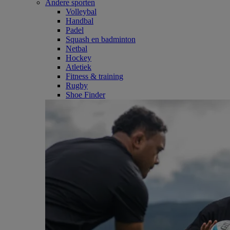
Andere sporten
Volleybal
Handbal
Padel
Squash en badminton
Netbal
Hockey
Atletiek
Fitness & training
Rugby
Shoe Finder