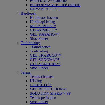
FUJITRAIL™ Collectie
PERFORMANCE LIFE collectie
NOVABLAST™
Hardlopen
Hardloopschoenen
Hardloopkleding
METASPEED™
GEL-NIMBUS™
GEL-KAYANO™
Shoe Finder
Trail running
Trailschoenen
Trailkleding
GEL-TRABUCO™
GEL-SONOMA™
GEL-VENTURE™
Shoe Finder
Tennis
Tennisschoenen
Kleding
COURT FF™
GEL-RESOLUTION™
SOLUTION SPEED™ FF
Tennisspeelstijlen
Shoe Finder