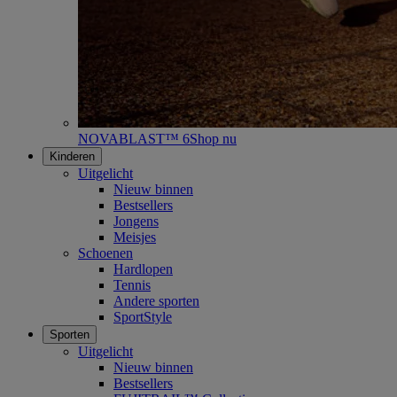
NOVABLAST™ 6
Shop nu
Kinderen
Uitgelicht
Nieuw binnen
Bestsellers
Jongens
Meisjes
Schoenen
Hardlopen
Tennis
Andere sporten
SportStyle
Sporten
Uitgelicht
Nieuw binnen
Bestsellers