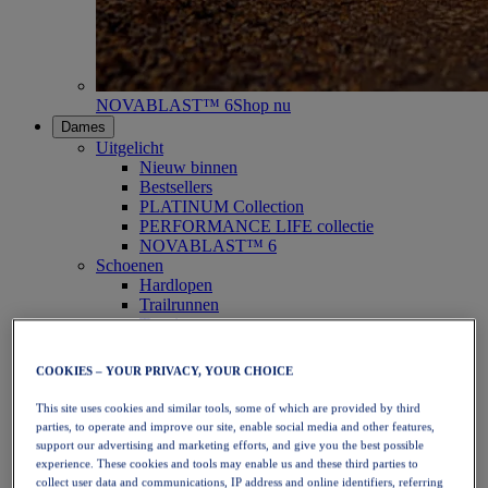
NOVABLAST™ 6
Shop nu
Dames
Uitgelicht
Nieuw binnen
Bestsellers
PLATINUM Collection
PERFORMANCE LIFE collectie
NOVABLAST™ 6
Schoenen
Hardlopen
Trailrunnen
Tennis
Volleybal
Handbal
COOKIES – YOUR PRIVACY, YOUR CHOICE
Padel
Netbal
This site uses cookies and similar tools, some of which are provided by third
SportStyle
parties, to operate and improve our site, enable social media and other features,
Bovenkleding
support our advertising and marketing efforts, and give you the best possible
Sport-bh's
experience. These cookies and tools may enable us and these third parties to
Tanktops
collect user data and communications, IP address and online identifiers, referring