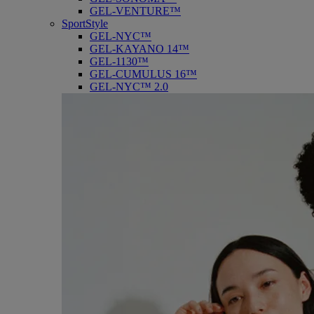
GEL-VENTURE™
SportStyle
GEL-NYC™
GEL-KAYANO 14™
GEL-1130™
GEL-CUMULUS 16™
GEL-NYC™ 2.0