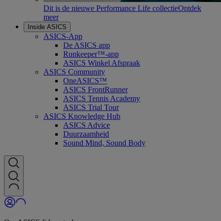
Dit is de nieuwe Performance Life collectie
Ontdek
meer
Inside ASICS
ASICS-App
De ASICS app
Runkeeper™-app
ASICS Winkel Afspraak
ASICS Community
OneASICS™
ASICS FrontRunner
ASICS Tennis Academy
ASICS Trial Tour
ASICS Knowledge Hub
ASICS Advice
Duurzaamheid
Sound Mind, Sound Body