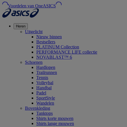
Voordelen van OneASICS
Heren
Uitgelicht
Nieuw binnen
Bestsellers
PLATINUM Collection
PERFORMANCE LIFE collectie
NOVABLAST™ 6
Schoenen
Hardlopen
Trailrunnen
Tennis
Volleybal
Handbal
Padel
SportStyle
Wandelen
Bovenkleding
Tanktops
Shirts korte mouwen
Shirts lange mouwen