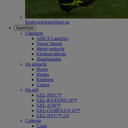
Rugbyschoenen
Shop nu
SportStyle
Uitgelicht
ASICS Launches
Nieuw binnen
Meest verkocht
Kledingcollectie
Skateboarden
Op geslacht
Heren
Dames
Kinderen
Unisex
Op stijl
GEL-NYC™
GEL-KAYANO 14™
GEL-1130™
GEL-CUMULUS 16™
GEL-NYC™ 2.0
Collectie
Court