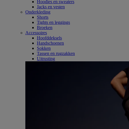
Hoodies en sweaters
Jacks en vesten
Onderkleding
Shorts
Tights en leggings
Broeken
Accessoires
Hoofddeksels
Handschoenen
Sokken
Tassen en rugzakken
Uitrusting