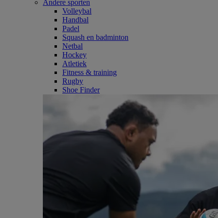
Andere sporten
Volleybal
Handbal
Padel
Squash en badminton
Netbal
Hockey
Atletiek
Fitness & training
Rugby
Shoe Finder