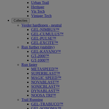
Urban Trail
Heritage
Vis Tech
Vintage Tech
Collecties
Verder hardlopen - neutral
GEL-NIMBUS™
GEL-CUMULUS™
GEL-PULSE™
GEL-EXCITE™
Run further (stability)
GEL-KAYANO™
GT-2000™
GT-1000™
Run faster
METASPEED™
SUPERBLAST™
MAGIC SPEED™
NOVABLAST™
SONICBLAST™
DYNABLAST™
NOOSA TRI™
Trail Running
GEL-TRABUCO™
GEL-SONOMA™