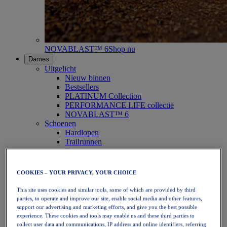
NOVABLAST™ 6
Shop nu
Dames
Uitgelicht
Nieuw binnen
Bestsellers
PLATINUM Collection
PERFORMANCE LIFE collectie
NOVABLAST™ 6
Schoenen
Hardlopen
Trailrunnen
Tennis
Volleybal
Handbal
COOKIES – YOUR PRIVACY, YOUR CHOICE
Padel
Netbal
This site uses cookies and similar tools, some of which are provided by third
SportStyle
parties, to operate and improve our site, enable social media and other features,
Bovenkleding
support our advertising and marketing efforts, and give you the best possible
Sport-bh's
experience. These cookies and tools may enable us and these third parties to
Tanktops
collect user data and communications, IP address and online identifiers, referring