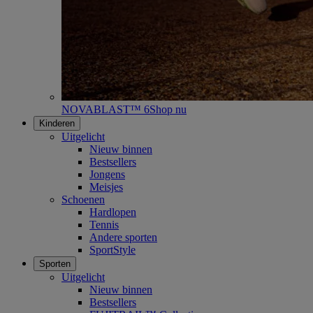
NOVABLAST™ 6
Shop nu
Kinderen
Uitgelicht
Nieuw binnen
Bestsellers
Jongens
Meisjes
Schoenen
Hardlopen
Tennis
Andere sporten
SportStyle
Sporten
Uitgelicht
Nieuw binnen
Bestsellers