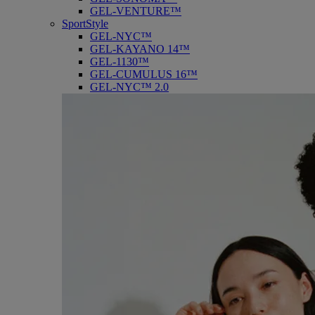
GEL-VENTURE™
SportStyle
GEL-NYC™
GEL-KAYANO 14™
GEL-1130™
GEL-CUMULUS 16™
GEL-NYC™ 2.0