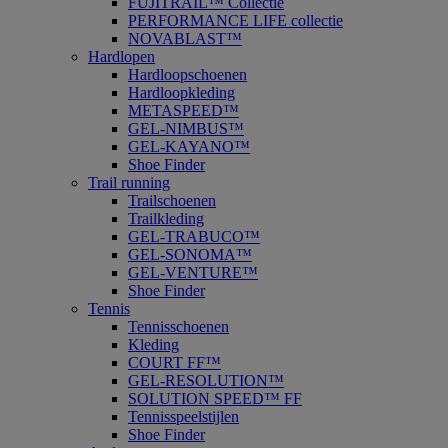
FUJITRAIL™ Collectie
PERFORMANCE LIFE collectie
NOVABLAST™
Hardlopen
Hardloopschoenen
Hardloopkleding
METASPEED™
GEL-NIMBUS™
GEL-KAYANO™
Shoe Finder
Trail running
Trailschoenen
Trailkleding
GEL-TRABUCO™
GEL-SONOMA™
GEL-VENTURE™
Shoe Finder
Tennis
Tennisschoenen
Kleding
COURT FF™
GEL-RESOLUTION™
SOLUTION SPEED™ FF
Tennisspeelstijlen
Shoe Finder