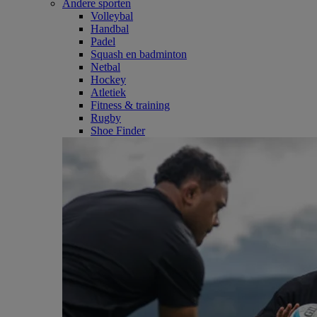
Andere sporten
Volleybal
Handbal
Padel
Squash en badminton
Netbal
Hockey
Atletiek
Fitness & training
Rugby
Shoe Finder