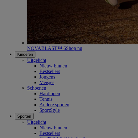
NOVABLAST™ 6
Shop nu
Kinderen
Uitgelicht
Nieuw binnen
Bestsellers
Jongens
Meisjes
Schoenen
Hardlopen
Tennis
Andere sporten
SportStyle
Sporten
Uitgelicht
Nieuw binnen
Bestsellers