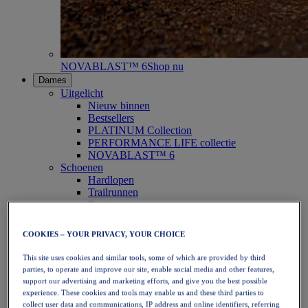
NOVABLAST™ 6
Shop nu
Dames
Uitgelicht
Nieuw binnen
Bestsellers
PLATINUM Collection
PERFORMANCE LIFE collectie
NOVABLAST™ 6
Schoenen
Hardlopen
Trailrunnen
Tennis
Volleybal
Handbal
COOKIES – YOUR PRIVACY, YOUR CHOICE
Padel
Netbal
This site uses cookies and similar tools, some of which are provided by third
SportStyle
parties, to operate and improve our site, enable social media and other features,
Bovenkleding
support our advertising and marketing efforts, and give you the best possible
Sport-bh's
experience. These cookies and tools may enable us and these third parties to
Tanktops
collect user data and communications, IP address and online identifiers, referring