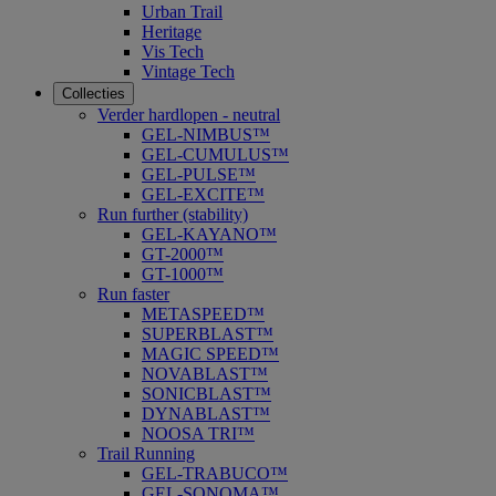
Urban Trail
Heritage
Vis Tech
Vintage Tech
Collecties
Verder hardlopen - neutral
GEL-NIMBUS™
GEL-CUMULUS™
GEL-PULSE™
GEL-EXCITE™
Run further (stability)
GEL-KAYANO™
GT-2000™
GT-1000™
Run faster
METASPEED™
SUPERBLAST™
MAGIC SPEED™
NOVABLAST™
SONICBLAST™
DYNABLAST™
NOOSA TRI™
Trail Running
GEL-TRABUCO™
GEL-SONOMA™