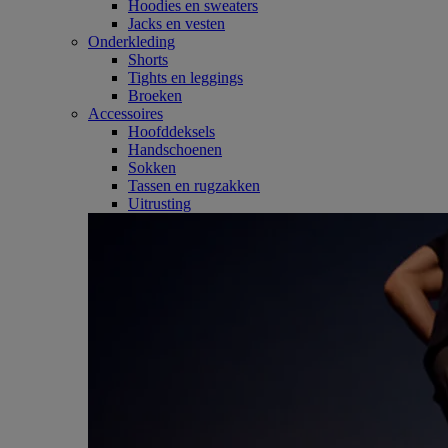
Hoodies en sweaters
Jacks en vesten
Onderkleding
Shorts
Tights en leggings
Broeken
Accessoires
Hoofddeksels
Handschoenen
Sokken
Tassen en rugzakken
Uitrusting