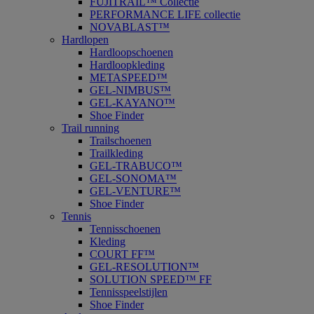
FUJITRAIL™ Collectie
PERFORMANCE LIFE collectie
NOVABLAST™
Hardlopen
Hardloopschoenen
Hardloopkleding
METASPEED™
GEL-NIMBUS™
GEL-KAYANO™
Shoe Finder
Trail running
Trailschoenen
Trailkleding
GEL-TRABUCO™
GEL-SONOMA™
GEL-VENTURE™
Shoe Finder
Tennis
Tennisschoenen
Kleding
COURT FF™
GEL-RESOLUTION™
SOLUTION SPEED™ FF
Tennisspeelstijlen
Shoe Finder