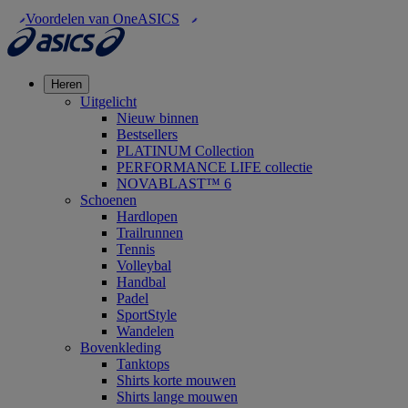
Voordelen van OneASICS
Heren
Uitgelicht
Nieuw binnen
Bestsellers
PLATINUM Collection
PERFORMANCE LIFE collectie
NOVABLAST™ 6
Schoenen
Hardlopen
Trailrunnen
Tennis
Volleybal
Handbal
Padel
SportStyle
Wandelen
Bovenkleding
Tanktops
Shirts korte mouwen
Shirts lange mouwen