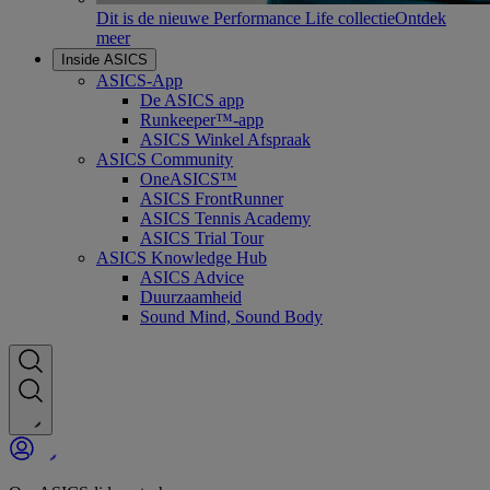
Dit is de nieuwe Performance Life collectie
Ontdek
meer
Inside ASICS
ASICS-App
De ASICS app
Runkeeper™-app
ASICS Winkel Afspraak
ASICS Community
OneASICS™
ASICS FrontRunner
ASICS Tennis Academy
ASICS Trial Tour
ASICS Knowledge Hub
ASICS Advice
Duurzaamheid
Sound Mind, Sound Body