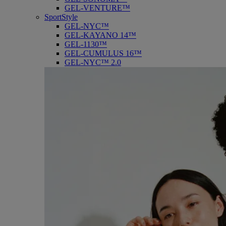
GEL-VENTURE™
SportStyle
GEL-NYC™
GEL-KAYANO 14™
GEL-1130™
GEL-CUMULUS 16™
GEL-NYC™ 2.0