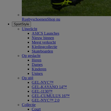
Rugbyschoenen
Shop nu
SportStyle
Uitgelicht
ASICS Launches
Nieuw binnen
Meest verkocht
Kledingcollectie
Skateboarden
Op geslacht
Heren
Dames
Kinderen
Unisex
Op stijl
GEL-NYC™
GEL-KAYANO 14™
GEL-1130™
GEL-CUMULUS 16™
GEL-NYC™ 2.0
Collectie
Court