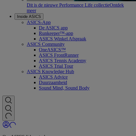
Dit is de nieuwe Performance Life collectie
Ontdek
meer
Inside ASICS
ASICS-App
De ASICS app
Runkeeper™-app
ASICS Winkel Afspraak
ASICS Community
OneASICS™
ASICS FrontRunner
ASICS Tennis Academy
ASICS Trial Tour
ASICS Knowledge Hub
ASICS Advice
Duurzaamheid
Sound Mind, Sound Body