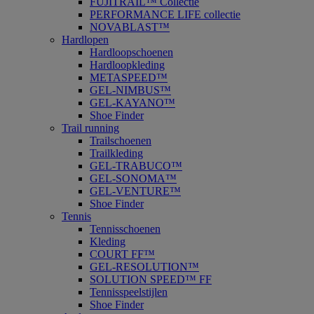
FUJITRAIL™ Collectie
PERFORMANCE LIFE collectie
NOVABLAST™
Hardlopen
Hardloopschoenen
Hardloopkleding
METASPEED™
GEL-NIMBUS™
GEL-KAYANO™
Shoe Finder
Trail running
Trailschoenen
Trailkleding
GEL-TRABUCO™
GEL-SONOMA™
GEL-VENTURE™
Shoe Finder
Tennis
Tennisschoenen
Kleding
COURT FF™
GEL-RESOLUTION™
SOLUTION SPEED™ FF
Tennisspeelstijlen
Shoe Finder