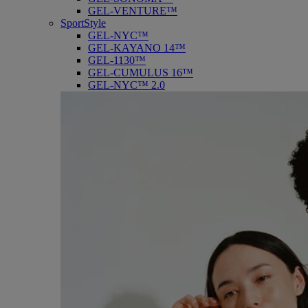
GEL-VENTURE™
SportStyle
GEL-NYC™
GEL-KAYANO 14™
GEL-1130™
GEL-CUMULUS 16™
GEL-NYC™ 2.0