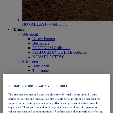
NOVABLAST™ 6
Shop nu
Dames
Uitgelicht
Nieuw binnen
Bestsellers
PLATINUM Collection
PERFORMANCE LIFE collectie
NOVABLAST™ 6
Schoenen
Hardlopen
Trailrunnen
Tennis
Volleybal
Handbal
COOKIES – YOUR PRIVACY, YOUR CHOICE
Padel
Netbal
This site uses cookies and similar tools, some of which are provided by third
SportStyle
parties, to operate and improve our site, enable social media and other features,
Bovenkleding
support our advertising and marketing efforts, and give you the best possible
Sport-bh's
experience. These cookies and tools may enable us and these third parties to
Tanktops
collect user data and communications, IP address and online identifiers, referring