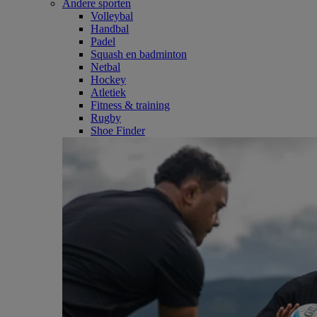
Andere sporten
Volleybal
Handbal
Padel
Squash en badminton
Netbal
Hockey
Atletiek
Fitness & training
Rugby
Shoe Finder