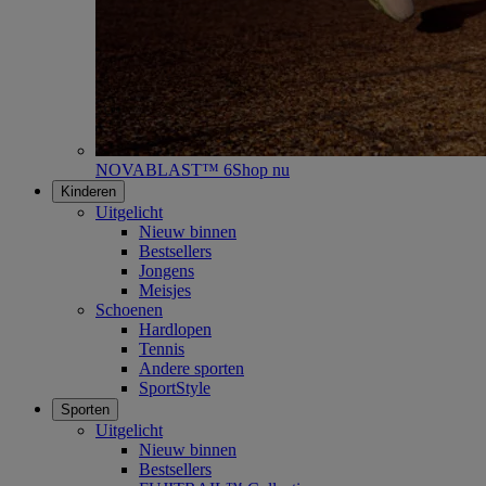
NOVABLAST™ 6
Shop nu
Kinderen
Uitgelicht
Nieuw binnen
Bestsellers
Jongens
Meisjes
Schoenen
Hardlopen
Tennis
Andere sporten
SportStyle
Sporten
Uitgelicht
Nieuw binnen
Bestsellers