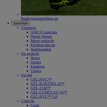
Rugbyschoenen
Shop nu
SportStyle
Uitgelicht
ASICS Launches
Nieuw binnen
Meest verkocht
Kledingcollectie
Skateboarden
Op geslacht
Heren
Dames
Kinderen
Unisex
Op stijl
GEL-NYC™
GEL-KAYANO 14™
GEL-1130™
GEL-CUMULUS 16™
GEL-NYC™ 2.0
Collectie
Court