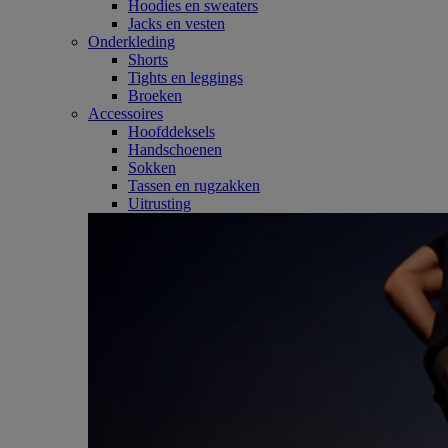
Hoodies en sweaters
Jacks en vesten
Onderkleding
Shorts
Tights en leggings
Broeken
Accessoires
Hoofddeksels
Handschoenen
Sokken
Tassen en rugzakken
Uitrusting