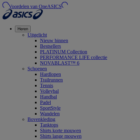
Voordelen van OneASICS
Heren
Uitgelicht
Nieuw binnen
Bestsellers
PLATINUM Collection
PERFORMANCE LIFE collectie
NOVABLAST™ 6
Schoenen
Hardlopen
Trailrunnen
Tennis
Volleybal
Handbal
Padel
SportStyle
Wandelen
Bovenkleding
Tanktops
Shirts korte mouwen
Shirts lange mouwen