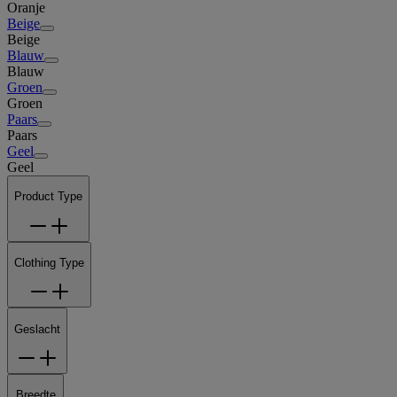
Oranje
Beige
Beige
Blauw
Blauw
Groen
Groen
Paars
Paars
Geel
Geel
Product Type
Clothing Type
Geslacht
Breedte