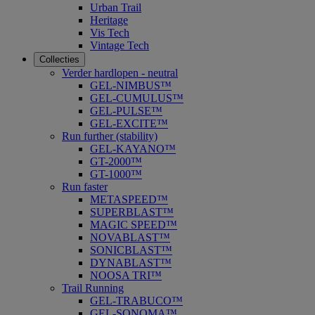
Urban Trail
Heritage
Vis Tech
Vintage Tech
Collecties
Verder hardlopen - neutral
GEL-NIMBUS™
GEL-CUMULUS™
GEL-PULSE™
GEL-EXCITE™
Run further (stability)
GEL-KAYANO™
GT-2000™
GT-1000™
Run faster
METASPEED™
SUPERBLAST™
MAGIC SPEED™
NOVABLAST™
SONICBLAST™
DYNABLAST™
NOOSA TRI™
Trail Running
GEL-TRABUCO™
GEL-SONOMA™