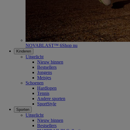
NOVABLAST™ 6
Shop nu
Kinderen
Uitgelicht
Nieuw binnen
Bestsellers
Jongens
Meisjes
Schoenen
Hardlopen
Tennis
Andere sporten
SportStyle
Sporten
Uitgelicht
Nieuw binnen
Bestsellers