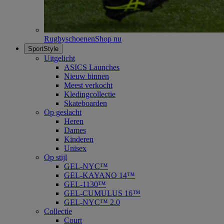
Rugbyschoenen
Shop nu
SportStyle
Uitgelicht
ASICS Launches
Nieuw binnen
Meest verkocht
Kledingcollectie
Skateboarden
Op geslacht
Heren
Dames
Kinderen
Unisex
Op stijl
GEL-NYC™
GEL-KAYANO 14™
GEL-1130™
GEL-CUMULUS 16™
GEL-NYC™ 2.0
Collectie
Court