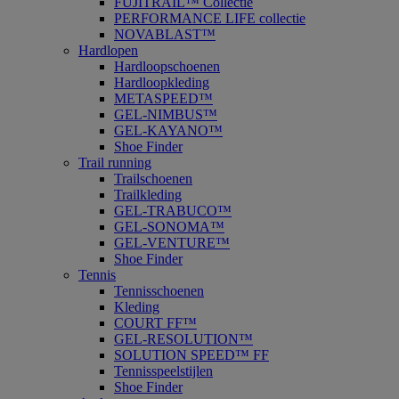
FUJITRAIL™ Collectie
PERFORMANCE LIFE collectie
NOVABLAST™
Hardlopen
Hardloopschoenen
Hardloopkleding
METASPEED™
GEL-NIMBUS™
GEL-KAYANO™
Shoe Finder
Trail running
Trailschoenen
Trailkleding
GEL-TRABUCO™
GEL-SONOMA™
GEL-VENTURE™
Shoe Finder
Tennis
Tennisschoenen
Kleding
COURT FF™
GEL-RESOLUTION™
SOLUTION SPEED™ FF
Tennisspeelstijlen
Shoe Finder