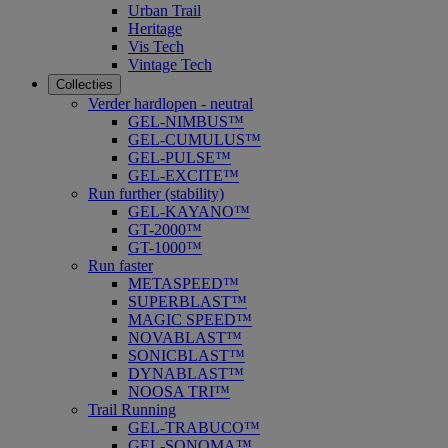
Urban Trail
Heritage
Vis Tech
Vintage Tech
Collecties
Verder hardlopen - neutral
GEL-NIMBUS™
GEL-CUMULUS™
GEL-PULSE™
GEL-EXCITE™
Run further (stability)
GEL-KAYANO™
GT-2000™
GT-1000™
Run faster
METASPEED™
SUPERBLAST™
MAGIC SPEED™
NOVABLAST™
SONICBLAST™
DYNABLAST™
NOOSA TRI™
Trail Running
GEL-TRABUCO™
GEL-SONOMA™