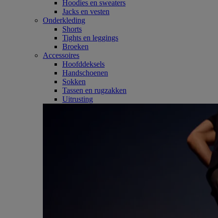
Hoodies en sweaters
Jacks en vesten
Onderkleding
Shorts
Tights en leggings
Broeken
Accessoires
Hoofddeksels
Handschoenen
Sokken
Tassen en rugzakken
Uitrusting