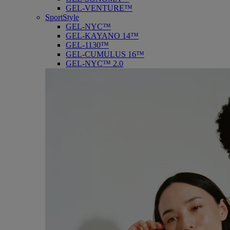
GEL-VENTURE™
SportStyle
GEL-NYC™
GEL-KAYANO 14™
GEL-1130™
GEL-CUMULUS 16™
GEL-NYC™ 2.0