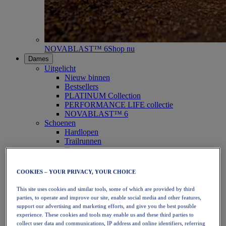
NOVABLAST™ 6
Shop nu
Dames
Uitgelicht
Nieuw binnen
Bestsellers
PLATINUM Collection
PERFORMANCE LIFE collectie
NOVABLAST™ 6
Schoenen
Hardlopen
Trailrunnen
Tennis
Volleybal
Handbal
COOKIES – YOUR PRIVACY, YOUR CHOICE
Padel
Netbal
This site uses cookies and similar tools, some of which are provided by third
SportStyle
parties, to operate and improve our site, enable social media and other features,
Bovenkleding
support our advertising and marketing efforts, and give you the best possible
Sport-bh's
experience. These cookies and tools may enable us and these third parties to
Tanktops
collect user data and communications, IP address and online identifiers, referring