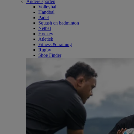
Andere sporten
Volleybal
Handbal
Padel
Squash en badminton
Netbal
Hockey
Atletiek
Fitness & training
Rugby
Shoe Finder