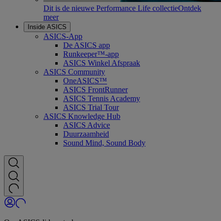
Dit is de nieuwe Performance Life collectie
Ontdek
meer
Inside ASICS
ASICS-App
De ASICS app
Runkeeper™-app
ASICS Winkel Afspraak
ASICS Community
OneASICS™
ASICS FrontRunner
ASICS Tennis Academy
ASICS Trial Tour
ASICS Knowledge Hub
ASICS Advice
Duurzaamheid
Sound Mind, Sound Body