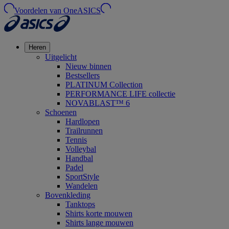
Voordelen van OneASICS
Heren
Uitgelicht
Nieuw binnen
Bestsellers
PLATINUM Collection
PERFORMANCE LIFE collectie
NOVABLAST™ 6
Schoenen
Hardlopen
Trailrunnen
Tennis
Volleybal
Handbal
Padel
SportStyle
Wandelen
Bovenkleding
Tanktops
Shirts korte mouwen
Shirts lange mouwen