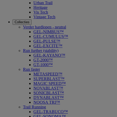
Urban Trail
Heritage
Vis Tech
Vintage Tech
Collecties
Verder hardlopen - neutral
GEL-NIMBUS™
GEL-CUMULUS™
GEL-PULSE™
GEL-EXCITE™
Run further (stability)
GEL-KAYANO™
GT-2000™
GT-1000™
Run faster
METASPEED™
SUPERBLAST™
MAGIC SPEED™
NOVABLAST™
SONICBLAST™
DYNABLAST™
NOOSA TRI™
Trail Running
GEL-TRABUCO™
GEL-SONOMA™