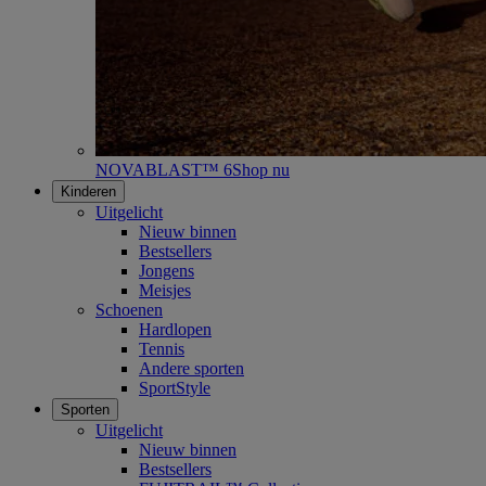
NOVABLAST™ 6
Shop nu
Kinderen
Uitgelicht
Nieuw binnen
Bestsellers
Jongens
Meisjes
Schoenen
Hardlopen
Tennis
Andere sporten
SportStyle
Sporten
Uitgelicht
Nieuw binnen
Bestsellers