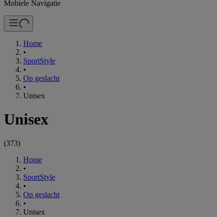
Mobiele Navigatie
Home
•
SportStyle
•
Op geslacht
•
Unisex
Unisex
(
373
)
Home
•
SportStyle
•
Op geslacht
•
Unisex