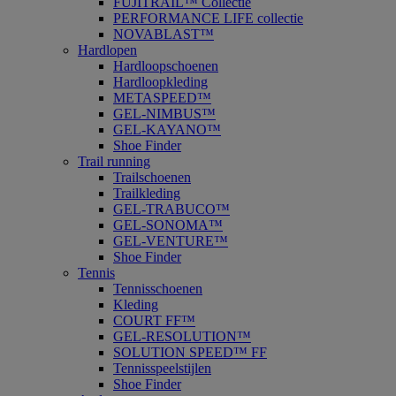
FUJITRAIL™ Collectie
PERFORMANCE LIFE collectie
NOVABLAST™
Hardlopen
Hardloopschoenen
Hardloopkleding
METASPEED™
GEL-NIMBUS™
GEL-KAYANO™
Shoe Finder
Trail running
Trailschoenen
Trailkleding
GEL-TRABUCO™
GEL-SONOMA™
GEL-VENTURE™
Shoe Finder
Tennis
Tennisschoenen
Kleding
COURT FF™
GEL-RESOLUTION™
SOLUTION SPEED™ FF
Tennisspeelstijlen
Shoe Finder