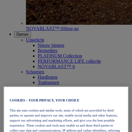
NOVABLAST™ 6
Shop nu
Dames
Uitgelicht
Nieuw binnen
Bestsellers
PLATINUM Collection
PERFORMANCE LIFE collectie
NOVABLAST™ 6
Schoenen
Hardlopen
Trailrunnen
Tennis
Volleybal
Handbal
COOKIES – YOUR PRIVACY, YOUR CHOICE
Padel
Netbal
This site uses cookies and similar tools, some of which are provided by third
SportStyle
parties, to operate and improve our site, enable social media and other features,
Bovenkleding
support our advertising and marketing efforts, and give you the best possible
Sport-bh's
experience. These cookies and tools may enable us and these third parties to
Tanktops
collect user data and communications, IP address and online identifiers, referring