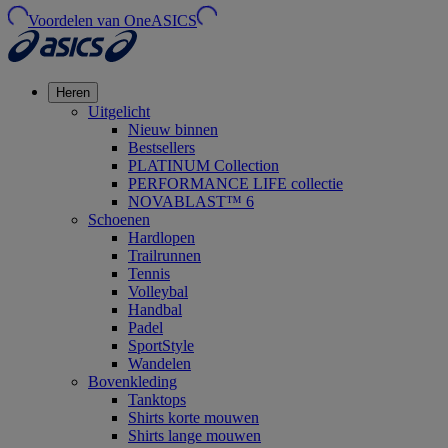
Voordelen van OneASICS
Heren
Uitgelicht
Nieuw binnen
Bestsellers
PLATINUM Collection
PERFORMANCE LIFE collectie
NOVABLAST™ 6
Schoenen
Hardlopen
Trailrunnen
Tennis
Volleybal
Handbal
Padel
SportStyle
Wandelen
Bovenkleding
Tanktops
Shirts korte mouwen
Shirts lange mouwen