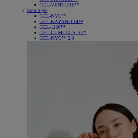
GEL-VENTURE™
SportStyle
GEL-NYC™
GEL-KAYANO 14™
GEL-1130™
GEL-CUMULUS 16™
GEL-NYC™ 2.0