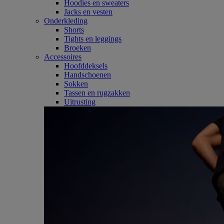
Hoodies en sweaters
Jacks en vesten
Onderkleding
Shorts
Tights en leggings
Broeken
Accessoires
Hoofddeksels
Handschoenen
Sokken
Tassen en rugzakken
Uitrusting