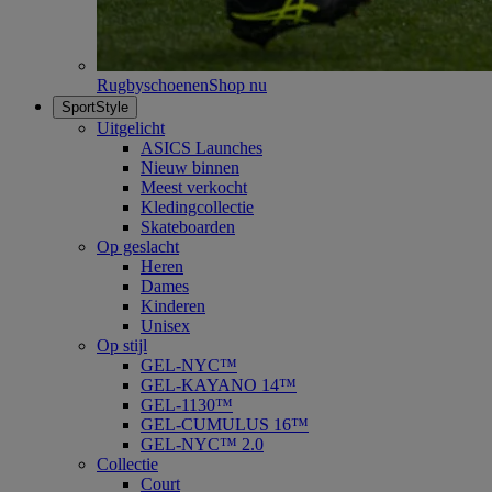
Rugbyschoenen
Shop nu
SportStyle
Uitgelicht
ASICS Launches
Nieuw binnen
Meest verkocht
Kledingcollectie
Skateboarden
Op geslacht
Heren
Dames
Kinderen
Unisex
Op stijl
GEL-NYC™
GEL-KAYANO 14™
GEL-1130™
GEL-CUMULUS 16™
GEL-NYC™ 2.0
Collectie
Court