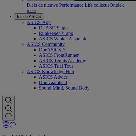
Dit is de nieuwe Performance Life collectie
Ontdek
meer
Inside ASICS
ASICS-App
De ASICS app
Runkeeper™-app
ASICS Winkel Afspraak
ASICS Community
OneASICS™
ASICS FrontRunner
ASICS Tennis Academy
ASICS Trial Tour
ASICS Knowledge Hub
ASICS Advice
Duurzaamheid
Sound Mind, Sound Body