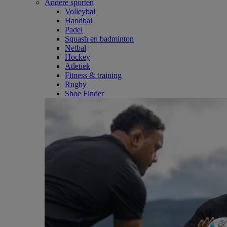
Andere sporten
Volleybal
Handbal
Padel
Squash en badminton
Netbal
Hockey
Atletiek
Fitness & training
Rugby
Shoe Finder