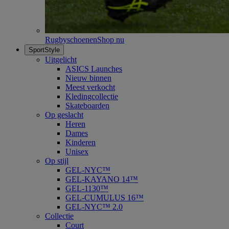
Rugbyschoenen
Shop nu
SportStyle
Uitgelicht
ASICS Launches
Nieuw binnen
Meest verkocht
Kledingcollectie
Skateboarden
Op geslacht
Heren
Dames
Kinderen
Unisex
Op stijl
GEL-NYC™
GEL-KAYANO 14™
GEL-1130™
GEL-CUMULUS 16™
GEL-NYC™ 2.0
Collectie
Court