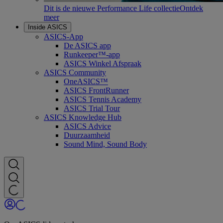
Dit is de nieuwe Performance Life collectie
Ontdek
meer
Inside ASICS
ASICS-App
De ASICS app
Runkeeper™-app
ASICS Winkel Afspraak
ASICS Community
OneASICS™
ASICS FrontRunner
ASICS Tennis Academy
ASICS Trial Tour
ASICS Knowledge Hub
ASICS Advice
Duurzaamheid
Sound Mind, Sound Body