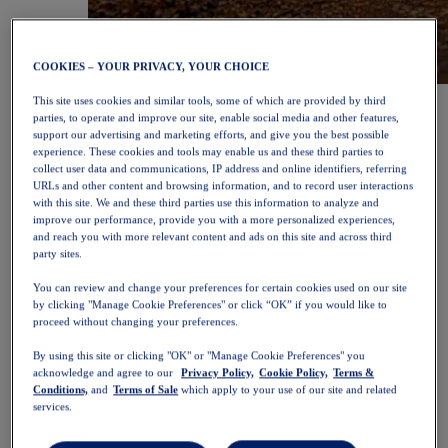
COOKIES – YOUR PRIVACY, YOUR CHOICE
NOVABLAST™ 6
Shop nu
This site uses cookies and similar tools, some of which are provided by third
Dames
parties, to operate and improve our site, enable social media and other features,
Uitgelicht
support our advertising and marketing efforts, and give you the best possible
experience. These cookies and tools may enable us and these third parties to
Nieuw binnen
collect user data and communications, IP address and online identifiers, referring
Bestsellers
URLs and other content and browsing information, and to record user interactions
PLATINUM Collection
with this site. We and these third parties use this information to analyze and
PERFORMANCE LIFE collectie
improve our performance, provide you with a more personalized experiences,
NOVABLAST™ 6
and reach you with more relevant content and ads on this site and across third
Schoenen
party sites.
Hardlopen
Trailrunnen
You can review and change your preferences for certain cookies used on our site
Tennis
by clicking "Manage Cookie Preferences" or click “OK” if you would like to
Volleybal
proceed without changing your preferences.
Handbal
Padel
By using this site or clicking "OK" or "Manage Cookie Preferences" you
Netbal
acknowledge and agree to our
Privacy Policy,
Cookie Policy,
Terms &
SportStyle
Conditions,
and
Terms of Sale
which apply to your use of our site and related
Bovenkleding
services.
Sport-bh's
Tanktops