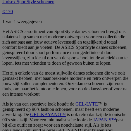
Unisex SportStyle schoenen
€ 170
1 van 1 weergegeven
Het ASICS assortiment van SportStyle dames schoenen brengt ons
nalatenschap samen met moderne ontwerpen voor een collectie die
zich aanpast aan jouw actieve levensstijl en tegelijkertijd totaal
comfort biedt aan je voeten. De ASICS SportStyle dames schoenen,
geïnspireerd door sport performance maar gedefinieerd door
levensstijlen, zijn ideaal om van de sportschool tot de atletiekbaan te
lopen, iets met vrienden te doen of gewoon buiten te lopen.
Het zijn enkele van de meest stijlvolle dames schoenen die we ooit
gemaakt hebben, met baanbrekende moderne en retro ontwerpen die
jouw stijl zullen complementeren. Onze damesschoenen zijn voor
thuis, om naar het kantoor te lopen, voor op de dansvloer of voor na
een intense workout.
Als je van een sportieve look houdt: de
GEL-LYTE
™ is
geïnspireerd op 90’s fashion schoenen, maar heeft een moderne
afwerking. De
GEL-KAYANO™
is ook retro dankzij de iconische
00’s straatstijl. Voor een minimalistische look: de
JAPAN S™
past
bij elke outfit en zorgt voor een nonchalante stijl. Als je iets
opvallends wilt, vind je onze GEL-NANDI met kussen zool