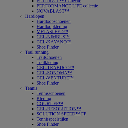
FUJITRAIL™ Collectie
PERFORMANCE LIFE collectie
NOVABLAST™
Hardlopen
Hardloopschoenen
Hardloopkleding
METASPEED™
GEL-NIMBUS™
GEL-KAYANO™
Shoe Finder
Trail running
Trailschoenen
Trailkleding
GEL-TRABUCO™
GEL-SONOMA™
GEL-VENTURE™
Shoe Finder
Tennis
Tennisschoenen
Kleding
COURT FF™
GEL-RESOLUTION™
SOLUTION SPEED™ FF
Tennisspeelstijlen
Shoe Finder