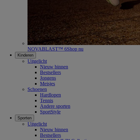
NOVABLAST™ 6
Shop nu
Kinderen
Uitgelicht
Nieuw binnen
Bestsellers
Jongens
Meisjes
Schoenen
Hardlopen
Tennis
Andere sporten
SportStyle
Sporten
Uitgelicht
Nieuw binnen
Bestsellers