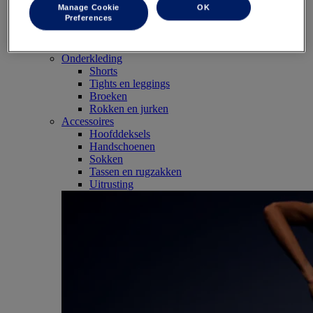
Shirts korte mouwen
Manage Cookie
OK
Preferences
Shirts lange mouwen
Hoodies en sweaters
Jacks en vesten
Onderkleding
Shorts
Tights en leggings
Broeken
Rokken en jurken
Accessoires
Hoofddeksels
Handschoenen
Sokken
Tassen en rugzakken
Uitrusting