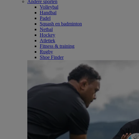
Andere sporten
Volleybal
Handbal
Padel
Squash en badminton
Netbal
Hockey
Atletiek
Fitness & training
Rugby
Shoe Finder