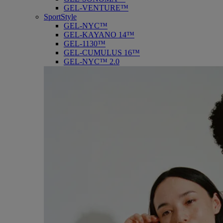
GEL-VENTURE™
SportStyle
GEL-NYC™
GEL-KAYANO 14™
GEL-1130™
GEL-CUMULUS 16™
GEL-NYC™ 2.0