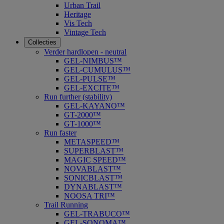
Urban Trail
Heritage
Vis Tech
Vintage Tech
Collecties
Verder hardlopen - neutral
GEL-NIMBUS™
GEL-CUMULUS™
GEL-PULSE™
GEL-EXCITE™
Run further (stability)
GEL-KAYANO™
GT-2000™
GT-1000™
Run faster
METASPEED™
SUPERBLAST™
MAGIC SPEED™
NOVABLAST™
SONICBLAST™
DYNABLAST™
NOOSA TRI™
Trail Running
GEL-TRABUCO™
GEL-SONOMA™