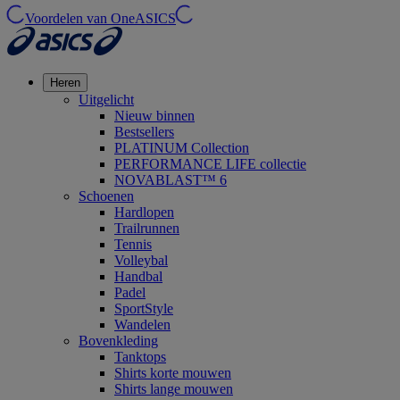
Voordelen van OneASICS
Heren
Uitgelicht
Nieuw binnen
Bestsellers
PLATINUM Collection
PERFORMANCE LIFE collectie
NOVABLAST™ 6
Schoenen
Hardlopen
Trailrunnen
Tennis
Volleybal
Handbal
Padel
SportStyle
Wandelen
Bovenkleding
Tanktops
Shirts korte mouwen
Shirts lange mouwen