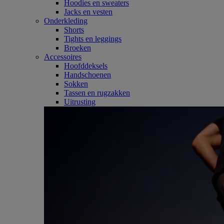
Hoodies en sweaters
Jacks en vesten
Onderkleding
Shorts
Tights en leggings
Broeken
Accessoires
Hoofddeksels
Handschoenen
Sokken
Tassen en rugzakken
Uitrusting