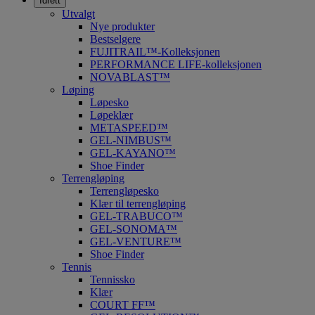
Idrett
Utvalgt
Nye produkter
Bestselgere
FUJITRAIL™-Kolleksjonen
PERFORMANCE LIFE-kolleksjonen
NOVABLAST™
Løping
Løpesko
Løpeklær
METASPEED™
GEL-NIMBUS™
GEL-KAYANO™
Shoe Finder
Terrengløping
Terrengløpesko
Klær til terrengløping
GEL-TRABUCO™
GEL-SONOMA™
GEL-VENTURE™
Shoe Finder
Tennis
Tennissko
Klær
COURT FF™