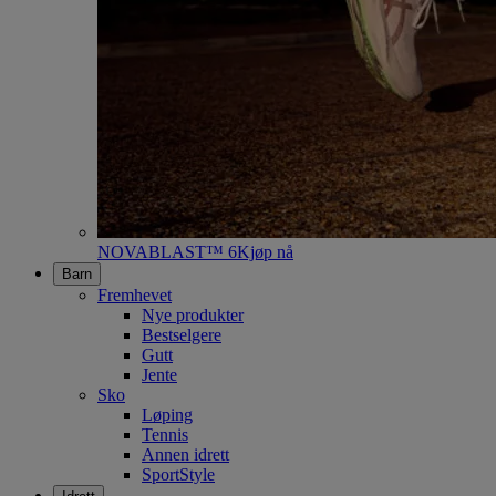
NOVABLAST™ 6
Kjøp nå
Barn
Fremhevet
Nye produkter
Bestselgere
Gutt
Jente
Sko
Løping
Tennis
Annen idrett
SportStyle