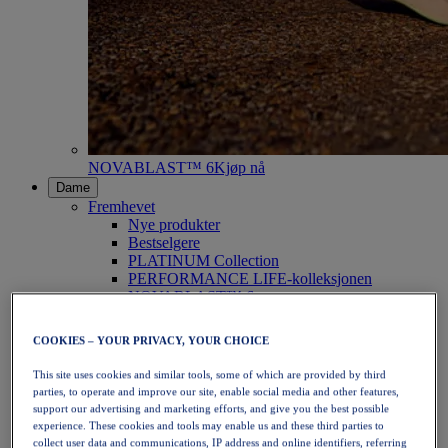
NOVABLAST™ 6
Kjøp nå
Dame
Fremhevet
Nye produkter
Bestselgere
PLATINUM Collection
PERFORMANCE LIFE-kolleksjonen
NOVABLAST™ 6
Sko
Løping
COOKIES – YOUR PRIVACY, YOUR CHOICE
Terrengløping
Tennis
This site uses cookies and similar tools, some of which are provided by third
Volleyball
parties, to operate and improve our site, enable social media and other features,
Håndball
support our advertising and marketing efforts, and give you the best possible
Padel
experience. These cookies and tools may enable us and these third parties to
Netball
collect user data and communications, IP address and online identifiers, referring