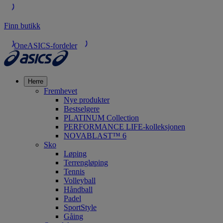
Finn butikk
OneASICS-fordeler
Herre
Fremhevet
Nye produkter
Bestselgere
PLATINUM Collection
PERFORMANCE LIFE-kolleksjonen
NOVABLAST™ 6
Sko
Løping
Terrengløping
Tennis
Volleyball
Håndball
Padel
SportStyle
Gåing