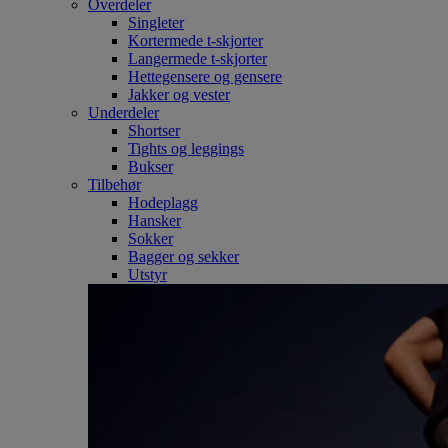
Overdeler
Singleter
Kortermede t-skjorter
Langermede t-skjorter
Hettegensere og gensere
Jakker og vester
Underdeler
Shortser
Tights og leggings
Bukser
Tilbehør
Hodeplagg
Hansker
Sokker
Bagger og sekker
Utstyr