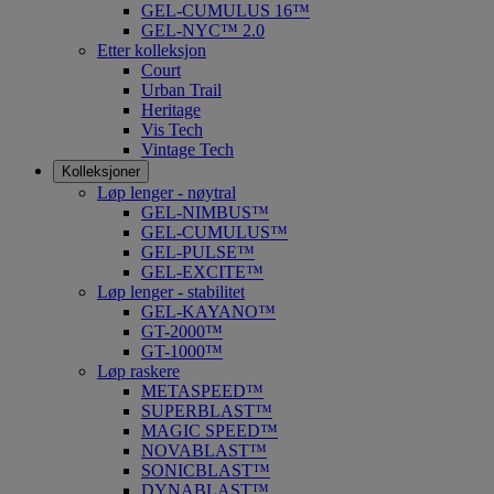
GEL-CUMULUS 16™
GEL-NYC™ 2.0
Etter kolleksjon
Court
Urban Trail
Heritage
Vis Tech
Vintage Tech
Kolleksjoner
Løp lenger - nøytral
GEL-NIMBUS™
GEL-CUMULUS™
GEL-PULSE™
GEL-EXCITE™
Løp lenger - stabilitet
GEL-KAYANO™
GT-2000™
GT-1000™
Løp raskere
METASPEED™
SUPERBLAST™
MAGIC SPEED™
NOVABLAST™
SONICBLAST™
DYNABLAST™