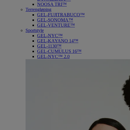
NOOSA TRI™
Terrengløping
GEL-FUJITRABUCO™
GEL-SONOMA™
GEL-VENTURE™
Sportstyle
GEL-NYC™
GEL-KAYANO 14™
GEL-1130™
GEL-CUMULUS 16™
GEL-NYC™ 2.0