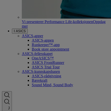
Vi presenterer Performance Life-kolleksjonen
Oppdag
mer
I ASICS
ASICS-apper
ASICS-appen
Runkeeper™-app
Book store appointment
ASICS-fellesskapet
OneASICS™
ASICS FrontRunner
ASICS Trial Tour
ASICS-kunnskapsbasen
ASICS-rådgivning
Bærekraft
Sound Mind, Sound Body