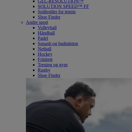
GEL-RESOLUTION™
SOLUTION SPEED™ FF
Spillestiler for tennis
Shoe Finder
Andre sport
Volleyball
Håndball
Padel
Squash og badminton
Netball
Hockey
Friidrett
Trening og gym
Rugby
Shoe Finder