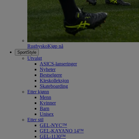
Rugbysko
Kjøp nå
SportStyle
Utvalgt
ASICS-lanseringer
Nyheter
Bestselgere
Kleskolleksjon
Skateboarding
Etter kjønn
Menn
Kvinner
Barn
Unisex
Etter stil
GEL-NYC™
GEL-KAYANO 14™
GEL-1130™