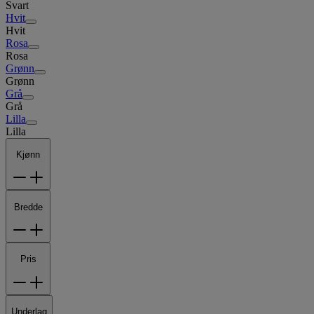
Svart
Hvit
Hvit
Rosa
Rosa
Grønn
Grønn
Grå
Grå
Lilla
Lilla
Kjønn
Bredde
Pris
Underlag