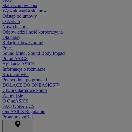
FAQ
Status zamówienia
Wyszukiwarka sklepów
Odstąp od umowy
O ASICS
Nasza historia
Odpowiedzialność korporacyjna
Dla prasy
Relacje z inwestorami
Praca
Sound Mind, Sound Body Impact
Porad ASICS
Aplikacja ASICS
Informacje o rozmiarze
Rozmiarówka
Przewodnik po pronacji
DOŁĄCZ DO ONEASICS™
Utwórz darmowe konto
Zaloguj się
O OneASICS
FAQ OneASICS
OneASICS Regulamin
Programy zniżek