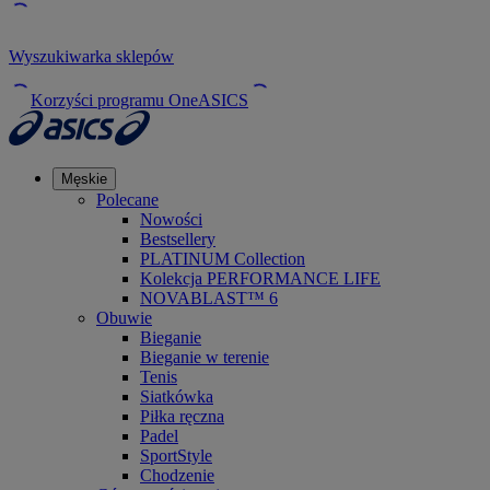
Wyszukiwarka sklepów
Korzyści programu OneASICS
Męskie
Polecane
Nowości
Bestsellery
PLATINUM Collection
Kolekcja PERFORMANCE LIFE
NOVABLAST™ 6
Obuwie
Bieganie
Bieganie w terenie
Tenis
Siatkówka
Piłka ręczna
Padel
SportStyle
Chodzenie