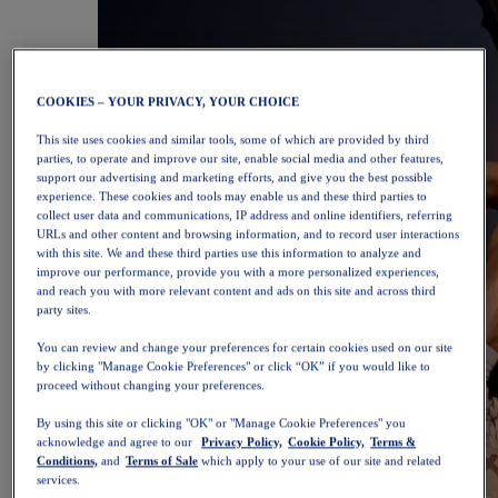
COOKIES – YOUR PRIVACY, YOUR CHOICE
This site uses cookies and similar tools, some of which are provided by third
parties, to operate and improve our site, enable social media and other features,
support our advertising and marketing efforts, and give you the best possible
experience. These cookies and tools may enable us and these third parties to
collect user data and communications, IP address and online identifiers, referring
URLs and other content and browsing information, and to record user interactions
with this site. We and these third parties use this information to analyze and
improve our performance, provide you with a more personalized experiences,
and reach you with more relevant content and ads on this site and across third
party sites.
You can review and change your preferences for certain cookies used on our site
by clicking "Manage Cookie Preferences" or click “OK” if you would like to
proceed without changing your preferences.
By using this site or clicking "OK" or "Manage Cookie Preferences" you
acknowledge and agree to our
Privacy Policy,
Cookie Policy,
Terms &
Conditions,
and
Terms of Sale
which apply to your use of our site and related
services.