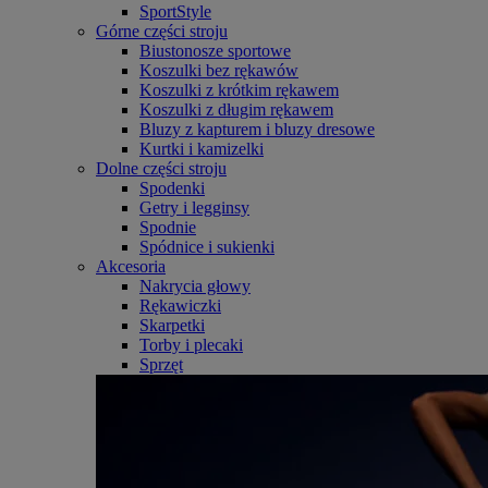
SportStyle
Górne części stroju
Biustonosze sportowe
Koszulki bez rękawów
Koszulki z krótkim rękawem
Koszulki z długim rękawem
Bluzy z kapturem i bluzy dresowe
Kurtki i kamizelki
Dolne części stroju
Spodenki
Getry i legginsy
Spodnie
Spódnice i sukienki
Akcesoria
Nakrycia głowy
Rękawiczki
Skarpetki
Torby i plecaki
Sprzęt