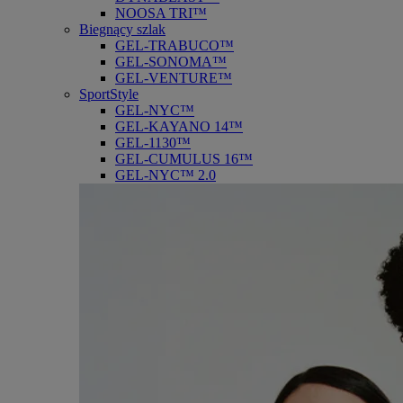
NOOSA TRI™
Biegnący szlak
GEL-TRABUCO™
GEL-SONOMA™
GEL-VENTURE™
SportStyle
GEL-NYC™
GEL-KAYANO 14™
GEL-1130™
GEL-CUMULUS 16™
GEL-NYC™ 2.0