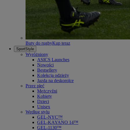
Buty do rugby
Kup teraz
SportStyle
Wyróżniony
ASICS Launches
Nowości
Bestsellery
Kolekcja odzieży
Jazda na deskorolce
Przez płeć
Mężczyźni
Kobiety
Dzieci
Unisex
Według stylu
GEL-NYC™
GEL-KAYANO 14™
GEL-1130™