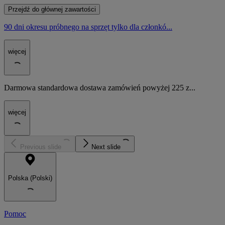
Przejdź do głównej zawartości
90 dni okresu próbnego na sprzęt tylko dla członkó...
więcej
Darmowa standardowa dostawa zamówień powyżej 225 z...
więcej
Previous slide
Next slide
Polska (Polski)
Pomoc