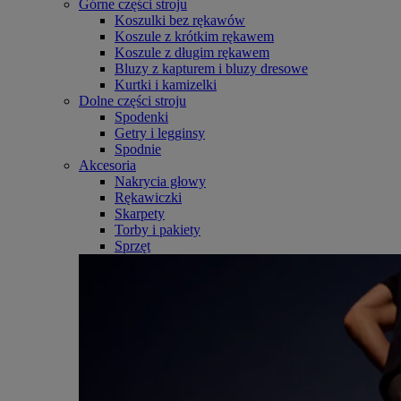
Górne części stroju
Koszulki bez rękawów
Koszule z krótkim rękawem
Koszule z długim rękawem
Bluzy z kapturem i bluzy dresowe
Kurtki i kamizelki
Dolne części stroju
Spodenki
Getry i legginsy
Spodnie
Akcesoria
Nakrycia głowy
Rękawiczki
Skarpety
Torby i pakiety
Sprzęt