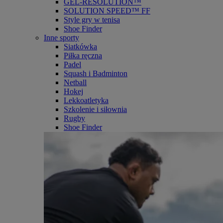
GEL-RESOLUTION™
SOLUTION SPEED™ FF
Style gry w tenisa
Shoe Finder
Inne sporty
Siatkówka
Piłka ręczna
Padel
Squash i Badminton
Netball
Hokej
Lekkoatletyka
Szkolenie i siłownia
Rugby
Shoe Finder