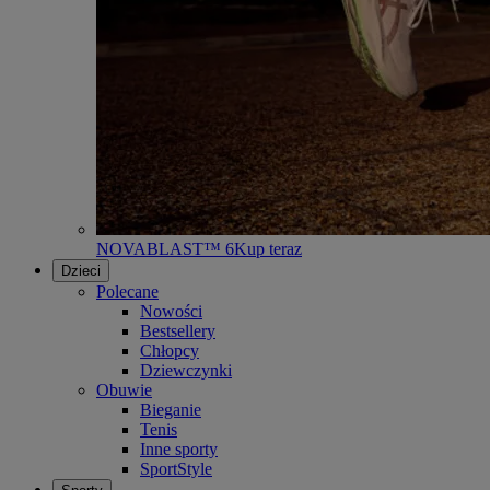
NOVABLAST™ 6
Kup teraz
Dzieci
Polecane
Nowości
Bestsellery
Chłopcy
Dziewczynki
Obuwie
Bieganie
Tenis
Inne sporty
SportStyle