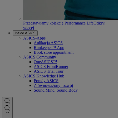
Przedstawiamy kolekcję Performance Life
Odkryj
więcej
Inside ASICS
ASICS-Apps
Aplikacja ASICS
Runkeeper™ App
Book store appointment
ASICS Community
OneASICS™
ASICS FrontRunner
ASICS Trial Tour
ASICS Knowledge Hub
Porady ASICS
Zrównoważony rozwój
Sound Mind, Sound Body