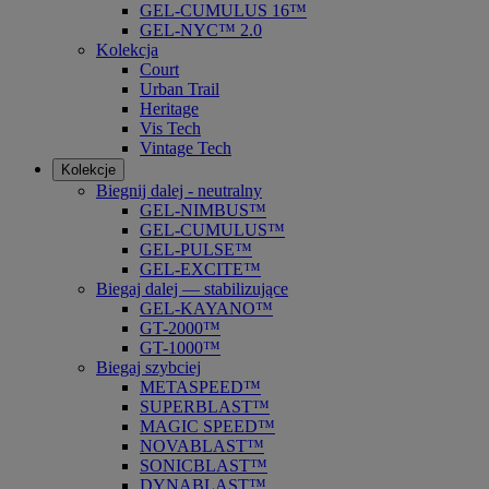
GEL-CUMULUS 16™
GEL-NYC™ 2.0
Kolekcja
Court
Urban Trail
Heritage
Vis Tech
Vintage Tech
Kolekcje
Biegnij dalej - neutralny
GEL-NIMBUS™
GEL-CUMULUS™
GEL-PULSE™
GEL-EXCITE™
Biegaj dalej — stabilizujące
GEL-KAYANO™
GT-2000™
GT-1000™
Biegaj szybciej
METASPEED™
SUPERBLAST™
MAGIC SPEED™
NOVABLAST™
SONICBLAST™
DYNABLAST™