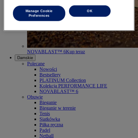
Manage Cookie
OK
Preferences
NOVABLAST™ 6
Kup teraz
Damskie
Polecane
Nowości
Bestsellery
PLATINUM Collection
Kolekcja PERFORMANCE LIFE
NOVABLAST™ 6
Obuwie
Bieganie
Bieganie w terenie
Tenis
Siatkówka
Piłka ręczna
Padel
Netball