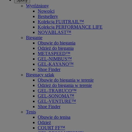
Sporty
Wyróżniony
Nowości
Bestsellery
Kolekcja FUJITRAIL™
Kolekcja PERFORMANCE LIFE
NOVABLAST™
Bieganie
Obuwie do biegania
Odzież do biegania
METASPEED™
GEL-NIMBUS™
GEL-KAYANO™
Shoe Finder
Biegnący szlak
Obuwie do biegania w terenie
Odzież do biegania w terenie
GEL-TRABUCO™
GEL-SONOMA™
GEL-VENTURE™
Shoe Finder
Tenis
Obuwie do tenisa
Odzież
COURT FF™