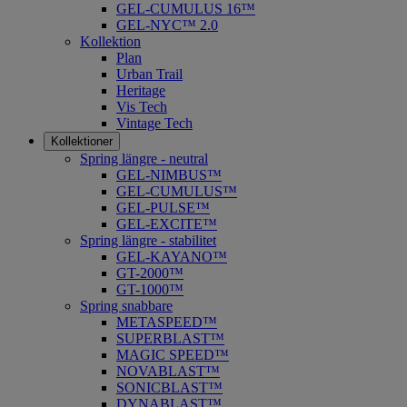
GEL-CUMULUS 16™
GEL-NYC™ 2.0
Kollektion
Plan
Urban Trail
Heritage
Vis Tech
Vintage Tech
Kollektioner
Spring längre - neutral
​GEL-NIMBUS™
GEL-CUMULUS™
GEL-PULSE™
GEL-EXCITE™
Spring längre - stabilitet
GEL-KAYANO™
GT-2000™
GT-1000™
Spring snabbare
METASPEED™
SUPERBLAST™
MAGIC SPEED™
NOVABLAST™
SONICBLAST™
DYNABLAST™