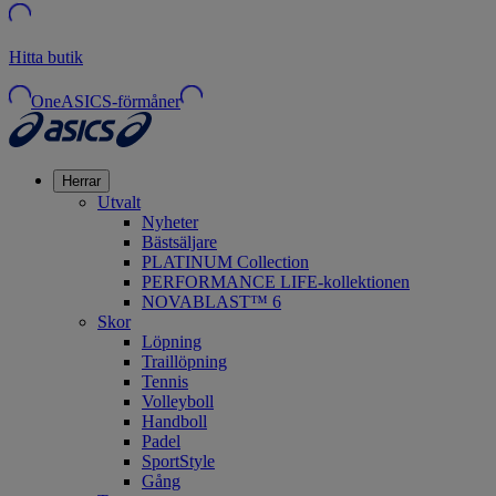
Hitta butik
OneASICS-förmåner
Herrar
Utvalt
Nyheter
Bästsäljare
PLATINUM Collection
PERFORMANCE LIFE-kollektionen
NOVABLAST™ 6
Skor
Löpning
Traillöpning
Tennis
Volleyboll
Handboll
Padel
SportStyle
Gång