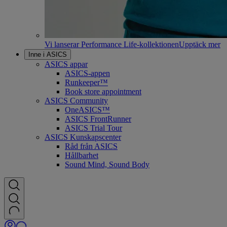
Vi lanserar Performance Life-kollektionen
Upptäck mer
Inne i ASICS
ASICS appar
ASICS-appen
Runkeeper™
Book store appointment
ASICS Community
OneASICS™
ASICS FrontRunner
ASICS Trial Tour
ASICS Kunskapscenter
Råd från ASICS
Hållbarhet
Sound Mind, Sound Body