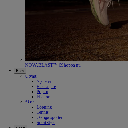
NOVABLAST™ 6
Shoppa nu
Barn
Utvalt
Nyheter
Bästsäljare
Pojkar
Flickor
Skor
Löpning
Tennis
Ovriga sporter
SportStyle