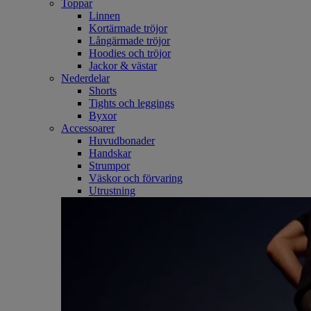
Toppar
Linnen
Kortärmade tröjor
Långärmade tröjor
Hoodies och tröjor
Jackor & västar
Nederdelar
Shorts
Tights och leggings
Byxor
Accessoarer
Huvudbonader
Handskar
Strumpor
Väskor och förvaring
Utrustning