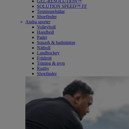
GEL-RESOLUTION™
SOLUTION SPEED™ FF
Tennisspelstilar
Shoefinder
Andra sporter
Volleyboll
Handboll
Padel
Squash & badminton
Nätboll
Landhockey
Friidrott
Träning & gym
Rugby
Shoefinder