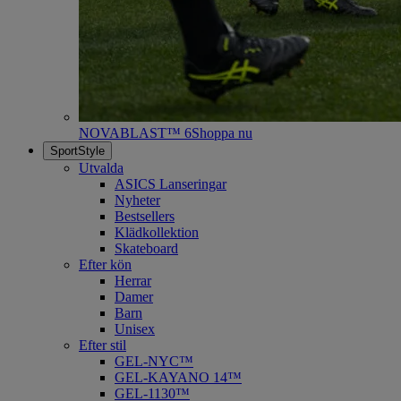
NOVABLAST™ 6
Shoppa nu
SportStyle
Utvalda
ASICS Lanseringar
Nyheter
Bestsellers
Klädkollektion
Skateboard
Efter kön
Herrar
Damer
Barn
Unisex
Efter stil
GEL-NYC™
GEL-KAYANO 14™
GEL-1130™