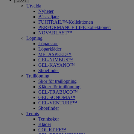
Sport
Utvalda
Nyheter
Bästsäljare
FUJITRAIL™-Kollektionen
PERFORMANCE LIFE-kollektionen
NOVABLAST™
Löpning
Löparskor
Löparkläder
METASPEED™
​GEL-NIMBUS™
GEL-KAYANO™
Shoefinder
Traillöpning
Skor för traillöpning
Kläder för traillöpning
GEL-TRABUCO™
GEL-SONOMA™
GEL-VENTURE™
Shoefinder
Tennis
Tennisskor
Kläder
COURT FF™