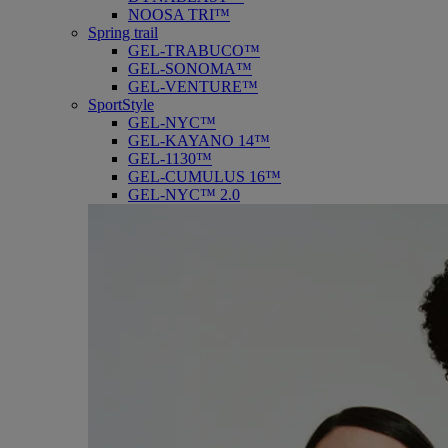
NOOSA TRI™
Spring trail
GEL-TRABUCO™
GEL-SONOMA™
GEL-VENTURE™
SportStyle
GEL-NYC™
GEL-KAYANO 14™
GEL-1130™
GEL-CUMULUS 16™
GEL-NYC™ 2.0