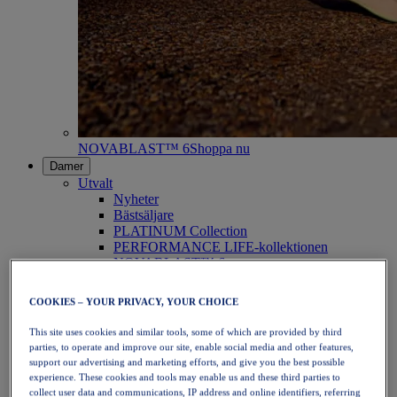
NOVABLAST™ 6
Shoppa nu
Damer
Utvalt
Nyheter
Bästsäljare
PLATINUM Collection
PERFORMANCE LIFE-kollektionen
NOVABLAST™ 6
Skor
Löpning
COOKIES – YOUR PRIVACY, YOUR CHOICE
Traillöpning
Tennis
This site uses cookies and similar tools, some of which are provided by third
Volleyboll
parties, to operate and improve our site, enable social media and other features,
Handboll
support our advertising and marketing efforts, and give you the best possible
Padel
experience. These cookies and tools may enable us and these third parties to
Nätboll
collect user data and communications, IP address and online identifiers, referring