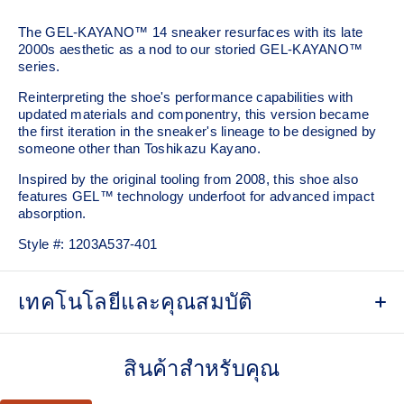
The GEL-KAYANO™ 14 sneaker resurfaces with its late
2000s aesthetic as a nod to our storied GEL-KAYANO™
series.
Reinterpreting the shoe's performance capabilities with
updated materials and componentry, this version became
the first iteration in the sneaker's lineage to be designed by
someone other than Toshikazu Kayano.
Inspired by the original tooling from 2008, this shoe also
features GEL™ technology underfoot for advanced impact
absorption.
Style #:
1203A537-401
เทคโนโลยีและคุณสมบัติ
Original inspired tooling
สินค้าสำหรับคุณ
2000s design language
GEL™ technology cushioning provides excellent shock