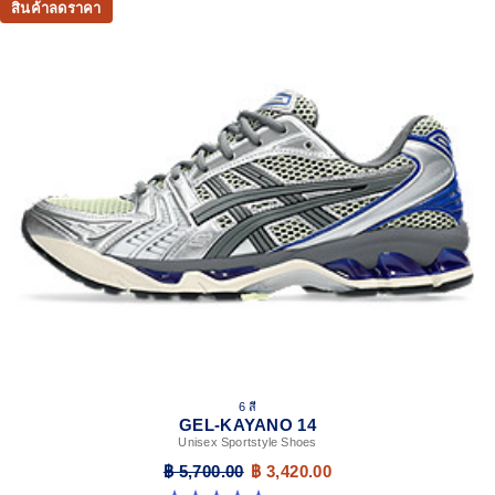
สินค้าลดราคา
absorption
TRUSSTIC™ support system
The sockliner is produced with the solution dyeing
process that reduces water usage by approximately
33% and carbon emissions by approximately 45%
compared to the conventional dyeing technology
6 สี
GEL-KAYANO 14
Unisex Sportstyle Shoes
฿ 5,700.00
฿ 3,420.00