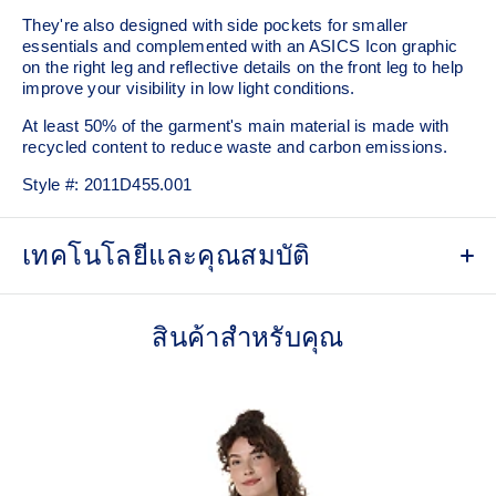
They're also designed with side pockets for smaller
essentials and complemented with an ASICS Icon graphic
on the right leg and reflective details on the front leg to help
improve your visibility in low light conditions.
At least 50% of the garment's main material is made with
recycled content to reduce waste and carbon emissions.
Style #:
2011D455.001
เทคโนโลยีและคุณสมบัติ
Quick-drying.
สินค้าสำหรับคุณ
7in inseam length.
Side pockets.
Elasticated waistband with internal drawcord for a
comfortable fit.
Reflective details are designed to help improve your