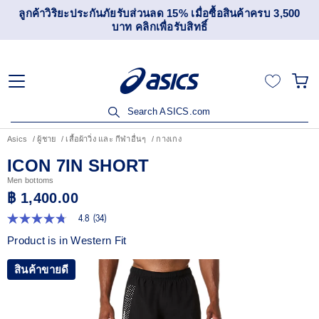
ิริยะประกันภัยรับส่วนลด 15% เมื่อซื้อสินค้าครบ 3,500
เข้าร่ว
บาท คลิกเพื่อรับสิทธิ์
Search ASICS.com
Asics
ผู้ชาย
เสื้อผ้าวิ่ง และ กีฬาอื่นๆ
กางเกง
ICON 7IN SHORT
Men bottoms
฿ 1,400.00
4.8
(34)
4.8
จาก
Product is in Western Fit
5
ดาว
ค่า
สินค้าขายดี
คะแนน
เฉลี่ย
Read
34