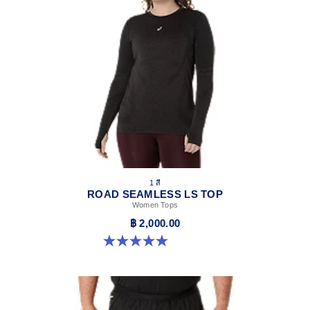
visibility in low-light conditions.
At least 50% of the garment's main material is made
with recycled content to reduce waste and carbon
emissions.
100% Recycled Polyester
1 สี
ROAD SEAMLESS LS TOP
Women Tops
฿ 2,000.00
4.9 จาก 5 ดาว 333 รีวิว