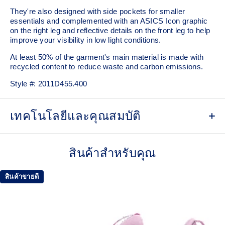
They're also designed with side pockets for smaller
essentials and complemented with an ASICS Icon graphic
on the right leg and reflective details on the front leg to help
improve your visibility in low light conditions.
At least 50% of the garment's main material is made with
recycled content to reduce waste and carbon emissions.
Style #:
2011D455.400
เทคโนโลยีและคุณสมบัติ
Quick-drying.
สินค้าสำหรับคุณ
7in inseam length.
Side pockets.
สินค้าขายดี
Elasticated waistband with internal drawcord for a
comfortable fit.
Reflective details are designed to help improve your