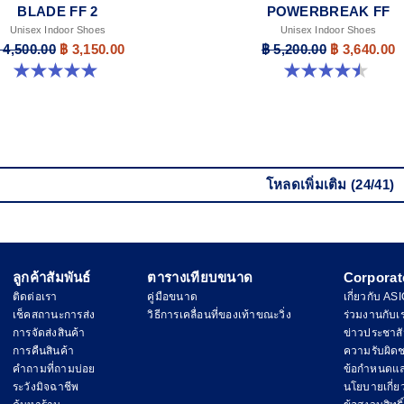
BLADE FF 2
POWERBREAK FF
Unisex Indoor Shoes
Unisex Indoor Shoes
 4,500.00
฿ 3,150.00
฿ 5,200.00
฿ 3,640.00
5.0 จาก 5 ดาว 1 รีวิว
4.5 จาก 5 ดาว 2 รีวิว
โหลดเพิ่มเติม (24/41)
ลูกค้าสัมพันธ์
ตารางเทียบขนาด
Corporat
ติดต่อเรา
คู่มือขนาด
เกี่ยวกับ AS
เช็คสถานะการส่ง
วิธีการเคลื่อนที่ของเท้าขณะวิ่ง
ร่วมงานกับเ
การจัดส่งสินค้า
ข่าวประชาสั
การคืนสินค้า
ความรับผิด
คำถามที่ถามบ่อย
ข้อกำหนดแล
ระวังมิจฉาชีพ
นโยบายเกี่ยวก