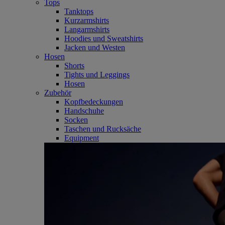
Tops
Tanktops
Kurzarmshirts
Langarmshirts
Hoodies und Sweatshirts
Jacken und Westen
Hosen
Shorts
Tights und Leggings
Hosen
Zubehör
Kopfbedeckungen
Handschuhe
Socken
Taschen und Rucksäche
Equipment