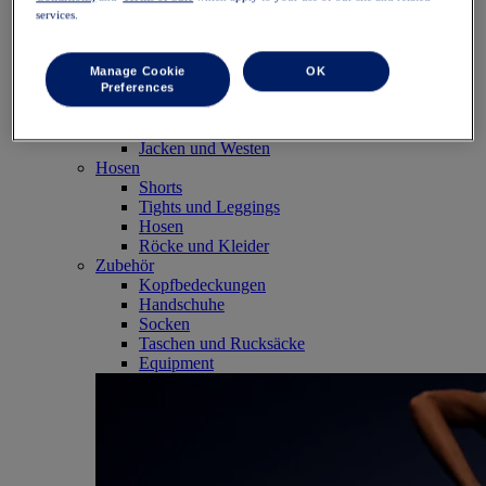
SportStyle
services.
Tops
Sport-BHs
Tanktops
Manage Cookie
OK
Kurzarmshirts
Preferences
Langarmshirts
Hoodies und Sweatshirts
Jacken und Westen
Hosen
Shorts
Tights und Leggings
Hosen
Röcke und Kleider
Zubehör
Kopfbedeckungen
Handschuhe
Socken
Taschen und Rucksäcke
Equipment