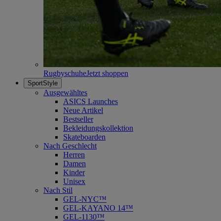
Rugbyschuhe
Jetzt shoppen
SportStyle
Ausgewähltes
ASICS Launches
Neue Artikel
Bestseller
Bekleidungskollektion
Skateboarden
Nach Geschlecht
Herren
Damen
Kinder
Unisex
Nach Stil
GEL-NYC™
GEL-KAYANO 14™
GEL-1130™