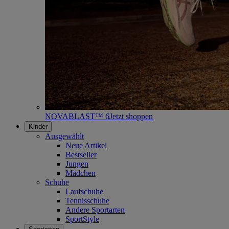
NOVABLAST™ 6
Jetzt shoppen
Kinder
Ausgewählt
Neue Artikel
Bestseller
Jungen
Mädchen
Schuhe
Laufschuhe
Tennisschuhe
Andere Sportarten
SportStyle