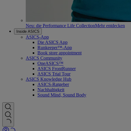
Neu: die Performance Life Collection
Mehr entdecken
Inside ASICS
ASICS-App
Die ASICS App
Runkeeper™-App
Book store appointment
ASICS Community
OneASICS™
ASICS FrontRunner
ASICS Trial Tour
ASICS Knowledge Hub
ASICS-Ratgeber
Nachhaltigkeit
Sound Mind, Sound Body