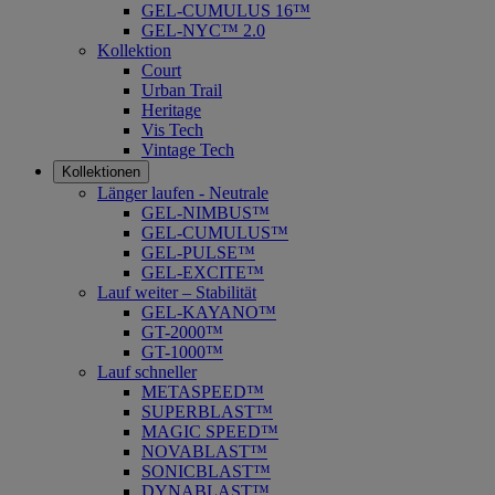
GEL-CUMULUS 16™
GEL-NYC™ 2.0
Kollektion
Court
Urban Trail
Heritage
Vis Tech
Vintage Tech
Kollektionen
Länger laufen - Neutrale
GEL-NIMBUS™
GEL-CUMULUS™
GEL-PULSE™
GEL-EXCITE™
Lauf weiter – Stabilität
GEL-KAYANO™
GT-2000™
GT-1000™
Lauf schneller
METASPEED™
SUPERBLAST™
MAGIC SPEED™
NOVABLAST™
SONICBLAST™
DYNABLAST™