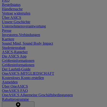
FAQ
Bestellstatus
Händlersuche
Vertrag widerrufen
Über ASICS
Unsere Geschichte
Unternehmensverantwortung
Presse
Investoren-Verbindungen
Karriere
Sound Mind, Sound Body Impact
Studentenrabatt
ASICS-Ratgeber
Die ASICS App
Größeninformationen
Größeninformationen
Der Laufstil-Guide
OneASICS-MITGLIEDSCHAFT
Kostenloses Konto erstellen
Anmelden
Über OneASICS
OneASICS FAQ
OneASICS Allgemeine Geschäftsbedingungen
Rabattprogramme