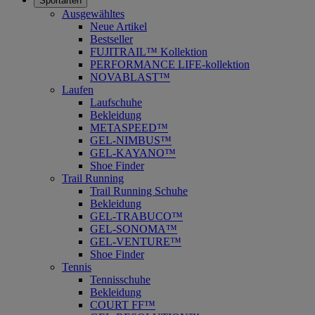
Sportarten
Ausgewähltes
Neue Artikel
Bestseller
FUJITRAIL™ Kollektion
PERFORMANCE LIFE-kollektion
NOVABLAST™
Laufen
Laufschuhe
Bekleidung
METASPEED™
GEL-NIMBUS™
GEL-KAYANO™
Shoe Finder
Trail Running
Trail Running Schuhe
Bekleidung
GEL-TRABUCO™
GEL-SONOMA™
GEL-VENTURE™
Shoe Finder
Tennis
Tennisschuhe
Bekleidung
COURT FF™