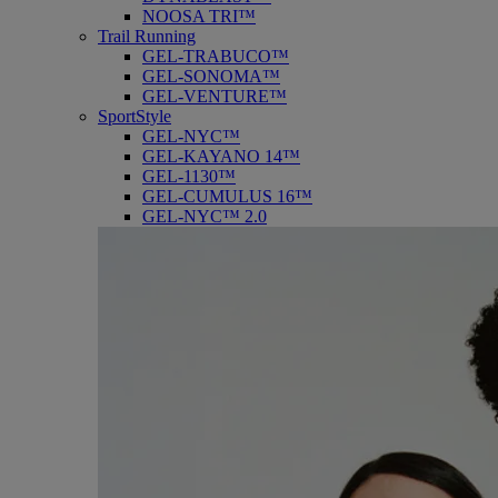
NOOSA TRI™
Trail Running
GEL-TRABUCO™
GEL-SONOMA™
GEL-VENTURE™
SportStyle
GEL-NYC™
GEL-KAYANO 14™
GEL-1130™
GEL-CUMULUS 16™
GEL-NYC™ 2.0