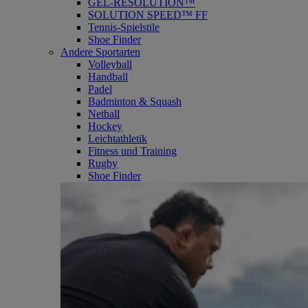
GEL-RESOLUTION™
SOLUTION SPEED™ FF
Tennis-Spielstile
Shoe Finder
Andere Sportarten
Volleyball
Handball
Padel
Badminton & Squash
Netball
Hockey
Leichtathletik
Fitness und Training
Rugby
Shoe Finder