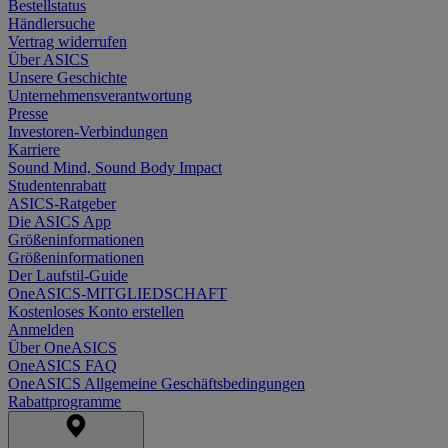
Bestellstatus
Händlersuche
Vertrag widerrufen
Über ASICS
Unsere Geschichte
Unternehmensverantwortung
Presse
Investoren-Verbindungen
Karriere
Sound Mind, Sound Body Impact
Studentenrabatt
ASICS-Ratgeber
Die ASICS App
Größeninformationen
Größeninformationen
Der Laufstil-Guide
OneASICS-MITGLIEDSCHAFT
Kostenloses Konto erstellen
Anmelden
Über OneASICS
OneASICS FAQ
OneASICS Allgemeine Geschäftsbedingungen
Rabattprogramme