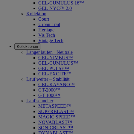
GEL-CUMULUS 16™
GEL-NYC™ 2.0
Kollektion
Court
Urban Trail
Heritage
Vis Tech
Vintage Tech
Kollektionen
Länger laufen - Neutrale
GEL-NIMBUS™
GEL-CUMULUS™
GEL-PULSE™
GEL-EXCITE™
Lauf weiter – Stabilität
GEL-KAYANO™
GT-2000™
GT-1000™
Lauf schneller
METASPEED™
SUPERBLAST™
MAGIC SPEED™
NOVABLAST™
SONICBLAST™
DYNABLAST™