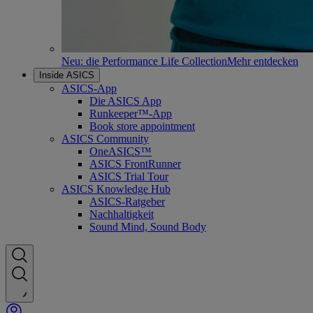
Neu: die Performance Life Collection
Mehr entdecken
Inside ASICS
ASICS-App
Die ASICS App
Runkeeper™-App
Book store appointment
ASICS Community
OneASICS™
ASICS FrontRunner
ASICS Trial Tour
ASICS Knowledge Hub
ASICS-Ratgeber
Nachhaltigkeit
Sound Mind, Sound Body