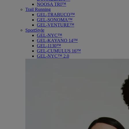
NOOSA TRI™
Trail Running
GEL-TRABUCO™
GEL-SONOMA™
GEL-VENTURE™
SportStyle
GEL-NYC™
GEL-KAYANO 14™
GEL-1130™
GEL-CUMULUS 16™
GEL-NYC™ 2.0