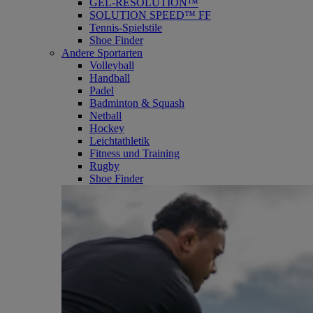
GEL-RESOLUTION™
SOLUTION SPEED™ FF
Tennis-Spielstile
Shoe Finder
Andere Sportarten
Volleyball
Handball
Padel
Badminton & Squash
Netball
Hockey
Leichtathletik
Fitness und Training
Rugby
Shoe Finder