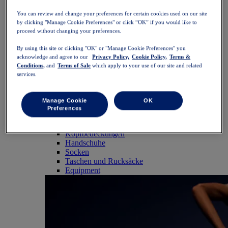
SportStyle
Tops
You can review and change your preferences for certain cookies used on our site
by clicking "Manage Cookie Preferences" or click “OK” if you would like to
Sport-BHs
proceed without changing your preferences.
Tanktops
Kurzarmshirts
By using this site or clicking "OK" or "Manage Cookie Preferences" you
Langarmshirts
acknowledge and agree to our
Privacy Policy,
Cookie Policy,
Terms &
Hoodies und Sweatshirts
Conditions,
and
Terms of Sale
which apply to your use of our site and related
Jacken und Westen
services.
Hosen
Shorts
Tights und Leggings
Manage Cookie
OK
Hosen
Preferences
Röcke und Kleider
Zubehör
Kopfbedeckungen
Handschuhe
Socken
Taschen und Rucksäcke
Equipment