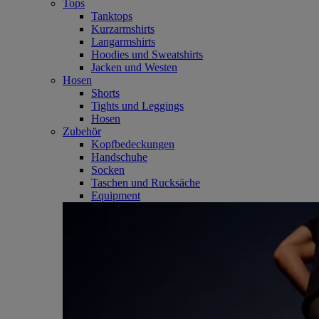
Tops
Tanktops
Kurzarmshirts
Langarmshirts
Hoodies und Sweatshirts
Jacken und Westen
Hosen
Shorts
Tights und Leggings
Hosen
Zubehör
Kopfbedeckungen
Handschuhe
Socken
Taschen und Rucksäche
Equipment