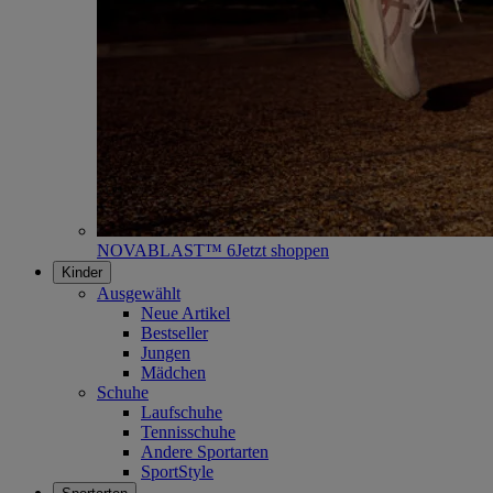
NOVABLAST™ 6
Jetzt shoppen
Kinder
Ausgewählt
Neue Artikel
Bestseller
Jungen
Mädchen
Schuhe
Laufschuhe
Tennisschuhe
Andere Sportarten
SportStyle