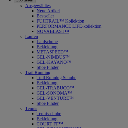
Sportarten
Ausgewähltes
Neue Artikel
Bestseller
FUJITRAIL™ Kollektion
PERFORMANCE LIFE-kollektion
NOVABLAST™
Laufen
Laufschuhe
Bekleidung
METASPEED™
GEL-NIMBUS™
GEL-KAYANO™
Shoe Finder
Trail Running
Trail Running Schuhe
Bekleidung
GEL-TRABUCO™
GEL-SONOMA™
GEL-VENTURE™
Shoe Finder
Tennis
Tennisschuhe
Bekleidung
COURT FF™