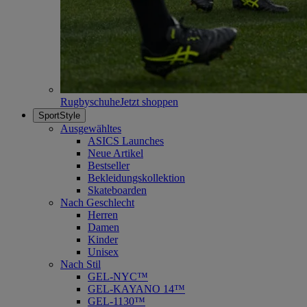
Rugbyschuhe
Jetzt shoppen
SportStyle
Ausgewähltes
ASICS Launches
Neue Artikel
Bestseller
Bekleidungskollektion
Skateboarden
Nach Geschlecht
Herren
Damen
Kinder
Unisex
Nach Stil
GEL-NYC™
GEL-KAYANO 14™
GEL-1130™