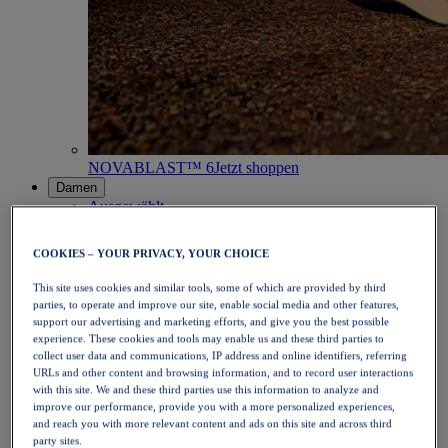
NOVABLAST™ 6
Jetzt shoppen
Damen
Ausgewählt
Neue Artikel
Bestseller
COOKIES – YOUR PRIVACY, YOUR CHOICE
PLATINUM Collection
PERFORMANCE LIFE-kollektion
This site uses cookies and similar tools, some of which are provided by third
NOVABLAST™ 6
parties, to operate and improve our site, enable social media and other features,
Schuhe
support our advertising and marketing efforts, and give you the best possible
Laufen
experience. These cookies and tools may enable us and these third parties to
Trailrunning
collect user data and communications, IP address and online identifiers, referring
Tennis
URLs and other content and browsing information, and to record user interactions
Volleyball
with this site. We and these third parties use this information to analyze and
Handball
improve our performance, provide you with a more personalized experiences,
Padel
and reach you with more relevant content and ads on this site and across third
Korbball
party sites.