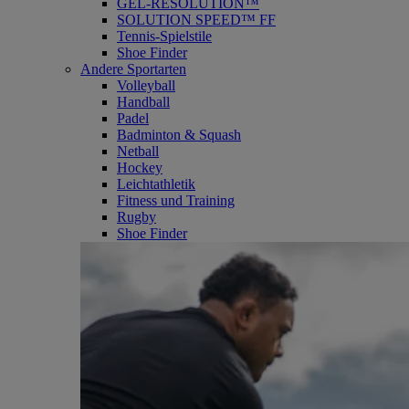
GEL-RESOLUTION™
SOLUTION SPEED™ FF
Tennis-Spielstile
Shoe Finder
Andere Sportarten
Volleyball
Handball
Padel
Badminton & Squash
Netball
Hockey
Leichtathletik
Fitness und Training
Rugby
Shoe Finder