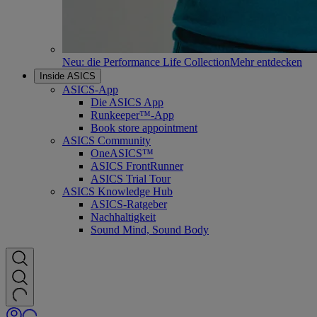
Neu: die Performance Life Collection
Mehr entdecken
Inside ASICS
ASICS-App
Die ASICS App
Runkeeper™-App
Book store appointment
ASICS Community
OneASICS™
ASICS FrontRunner
ASICS Trial Tour
ASICS Knowledge Hub
ASICS-Ratgeber
Nachhaltigkeit
Sound Mind, Sound Body