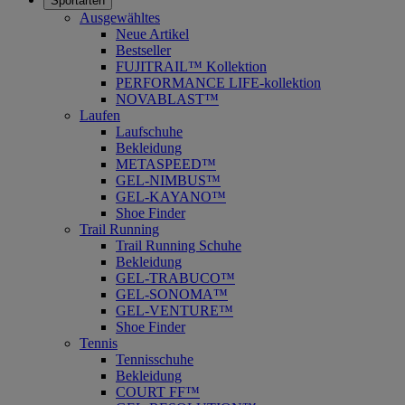
Sportarten
Ausgewähltes
Neue Artikel
Bestseller
FUJITRAIL™ Kollektion
PERFORMANCE LIFE-kollektion
NOVABLAST™
Laufen
Laufschuhe
Bekleidung
METASPEED™
GEL-NIMBUS™
GEL-KAYANO™
Shoe Finder
Trail Running
Trail Running Schuhe
Bekleidung
GEL-TRABUCO™
GEL-SONOMA™
GEL-VENTURE™
Shoe Finder
Tennis
Tennisschuhe
Bekleidung
COURT FF™