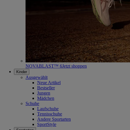
NOVABLAST™ 6
Jetzt shoppen
Kinder
Ausgewählt
Neue Artikel
Bestseller
Jungen
Mädchen
Schuhe
Laufschuhe
Tennisschuhe
Andere Sportarten
SportStyle