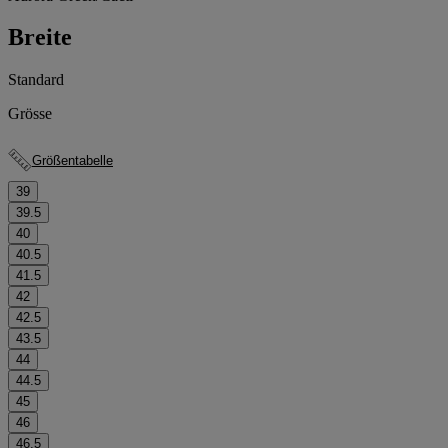
Breite
Standard
Grösse
Größentabelle
39
39.5
40
40.5
41.5
42
42.5
43.5
44
44.5
45
46
46.5