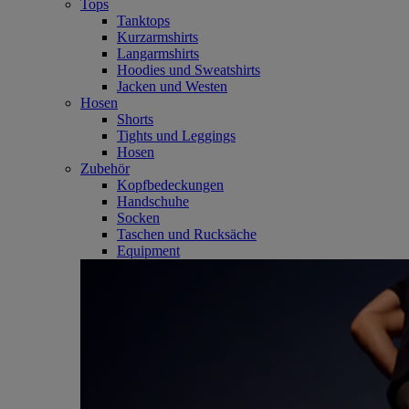
Tops
Tanktops
Kurzarmshirts
Langarmshirts
Hoodies und Sweatshirts
Jacken und Westen
Hosen
Shorts
Tights und Leggings
Hosen
Zubehör
Kopfbedeckungen
Handschuhe
Socken
Taschen und Rucksäche
Equipment