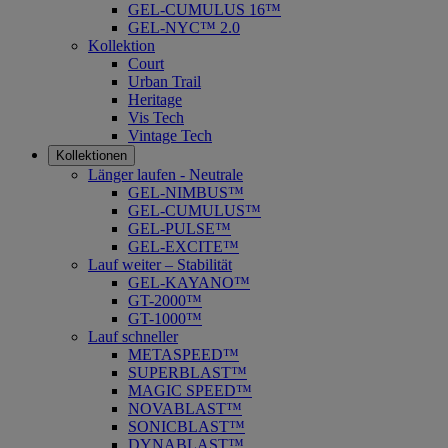
GEL-CUMULUS 16™
GEL-NYC™ 2.0
Kollektion
Court
Urban Trail
Heritage
Vis Tech
Vintage Tech
Kollektionen
Länger laufen - Neutrale
GEL-NIMBUS™
GEL-CUMULUS™
GEL-PULSE™
GEL-EXCITE™
Lauf weiter – Stabilität
GEL-KAYANO™
GT-2000™
GT-1000™
Lauf schneller
METASPEED™
SUPERBLAST™
MAGIC SPEED™
NOVABLAST™
SONICBLAST™
DYNABLAST™