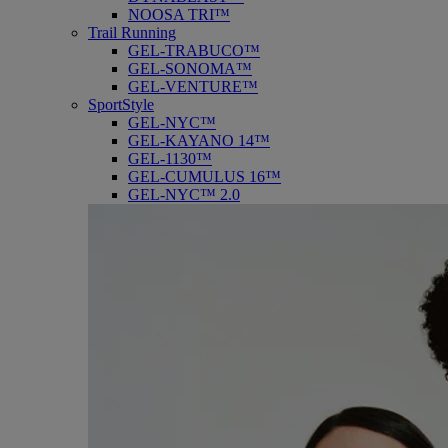
NOOSA TRI™
Trail Running
GEL-TRABUCO™
GEL-SONOMA™
GEL-VENTURE™
SportStyle
GEL-NYC™
GEL-KAYANO 14™
GEL-1130™
GEL-CUMULUS 16™
GEL-NYC™ 2.0