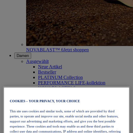
NOVABLAST™ 6
Jetzt shoppen
Damen
Ausgewählt
Neue Artikel
Bestseller
PLATINUM Collection
PERFORMANCE LIFE-kollektion
NOVABLAST™ 6
Schuhe
Laufen
COOKIES – YOUR PRIVACY, YOUR CHOICE
Trailrunning
Tennis
This site uses cookies and similar tools, some of which are provided by third
Volleyball
parties, to operate and improve our site, enable social media and other features,
Handball
support our advertising and marketing efforts, and give you the best possible
Padel
experience. These cookies and tools may enable us and these third parties to
Korbball
collect user data and communications, IP address and online identifiers, referring