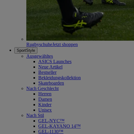
Rugbyschuhe
Jetzt shoppen
SportStyle
Ausgewähltes
ASICS Launches
Neue Artikel
Bestseller
Bekleidungskollektion
Skateboarden
Nach Geschlecht
Herren
Damen
Kinder
Unisex
Nach Stil
GEL-NYC™
GEL-KAYANO 14™
GEL-1130™