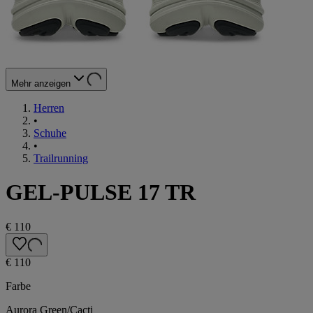
Mehr anzeigen
Herren
•
Schuhe
•
Trailrunning
GEL-PULSE 17 TR
€ 110
€ 110
Farbe
Aurora Green/Cacti