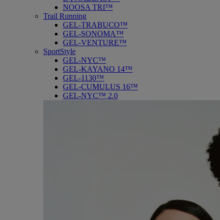
NOOSA TRI™
Trail Running
GEL-TRABUCO™
GEL-SONOMA™
GEL-VENTURE™
SportStyle
GEL-NYC™
GEL-KAYANO 14™
GEL-1130™
GEL-CUMULUS 16™
GEL-NYC™ 2.0