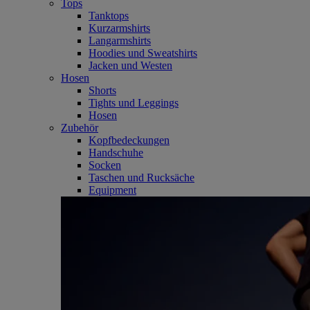
Tops
Tanktops
Kurzarmshirts
Langarmshirts
Hoodies und Sweatshirts
Jacken und Westen
Hosen
Shorts
Tights und Leggings
Hosen
Zubehör
Kopfbedeckungen
Handschuhe
Socken
Taschen und Rucksäche
Equipment