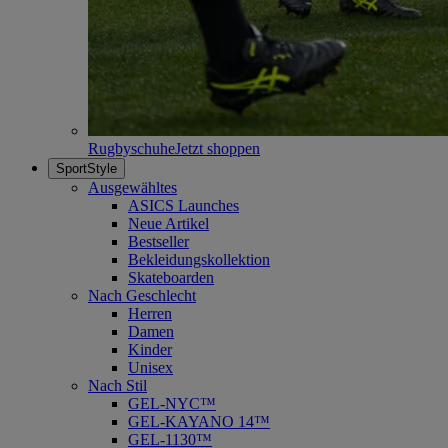
Rugbyschuhe
Jetzt shoppen
SportStyle
Ausgewähltes
ASICS Launches
Neue Artikel
Bestseller
Bekleidungskollektion
Skateboarden
Nach Geschlecht
Herren
Damen
Kinder
Unisex
Nach Stil
GEL-NYC™
GEL-KAYANO 14™
GEL-1130™