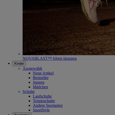
NOVABLAST™ 6
Jetzt shoppen
Kinder
Ausgewählt
Neue Artikel
Bestseller
Jungen
Mädchen
Schuhe
Laufschuhe
Tennisschuhe
Andere Sportarten
SportStyle