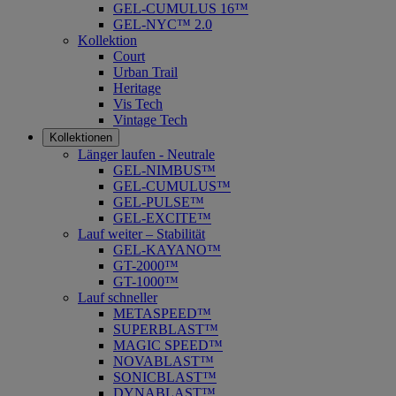
GEL-CUMULUS 16™
GEL-NYC™ 2.0
Kollektion
Court
Urban Trail
Heritage
Vis Tech
Vintage Tech
Kollektionen
Länger laufen - Neutrale
GEL-NIMBUS™
GEL-CUMULUS™
GEL-PULSE™
GEL-EXCITE™
Lauf weiter – Stabilität
GEL-KAYANO™
GT-2000™
GT-1000™
Lauf schneller
METASPEED™
SUPERBLAST™
MAGIC SPEED™
NOVABLAST™
SONICBLAST™
DYNABLAST™