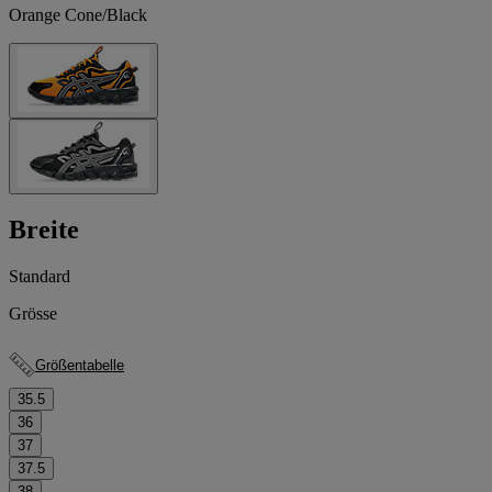
Orange Cone/Black
Breite
Standard
Grösse
Größentabelle
35.5
36
37
37.5
38