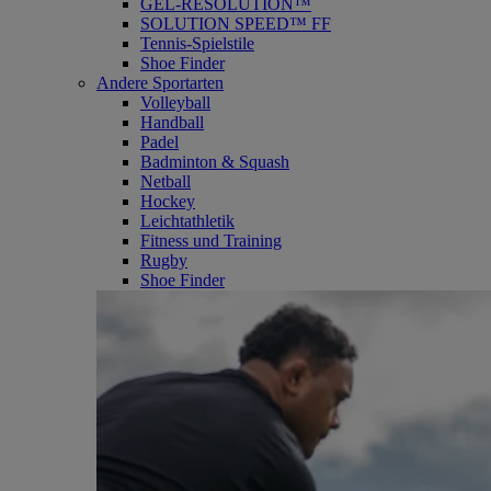
GEL-RESOLUTION™
SOLUTION SPEED™ FF
Tennis-Spielstile
Shoe Finder
Andere Sportarten
Volleyball
Handball
Padel
Badminton & Squash
Netball
Hockey
Leichtathletik
Fitness und Training
Rugby
Shoe Finder