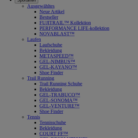
Sportarten
Ausgewähltes
Neue Artikel
Bestseller
FUJITRAIL™ Kollektion
PERFORMANCE LIFE-kollektion
NOVABLAST™
Laufen
Laufschuhe
Bekleidung
METASPEED™
GEL-NIMBUS™
GEL-KAYANO™
Shoe Finder
Trail Running
Trail Running Schuhe
Bekleidung
GEL-TRABUCO™
GEL-SONOMA™
GEL-VENTURE™
Shoe Finder
Tennis
Tennisschuhe
Bekleidung
COURT FF™