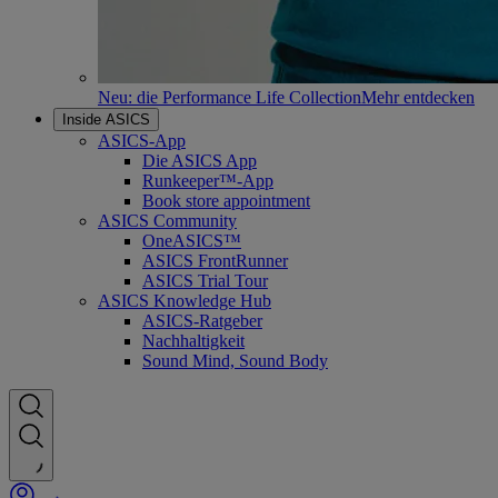
Neu: die Performance Life Collection
Mehr entdecken
Inside ASICS
ASICS-App
Die ASICS App
Runkeeper™-App
Book store appointment
ASICS Community
OneASICS™
ASICS FrontRunner
ASICS Trial Tour
ASICS Knowledge Hub
ASICS-Ratgeber
Nachhaltigkeit
Sound Mind, Sound Body