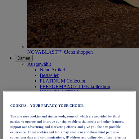
NOVABLAST™ 6
Jetzt shoppen
Damen
Ausgewählt
Neue Artikel
Bestseller
PLATINUM Collection
PERFORMANCE LIFE-kollektion
NOVABLAST™ 6
Schuhe
Laufen
COOKIES – YOUR PRIVACY, YOUR CHOICE
Trailrunning
Tennis
This site uses cookies and similar tools, some of which are provided by third
Volleyball
parties, to operate and improve our site, enable social media and other features,
Handball
support our advertising and marketing efforts, and give you the best possible
Padel
experience. These cookies and tools may enable us and these third parties to
Korbball
collect user data and communications, IP address and online identifiers, referring