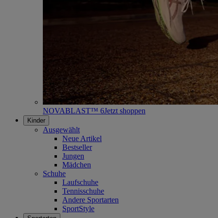
NOVABLAST™ 6
Jetzt shoppen
Kinder
Ausgewählt
Neue Artikel
Bestseller
Jungen
Mädchen
Schuhe
Laufschuhe
Tennisschuhe
Andere Sportarten
SportStyle