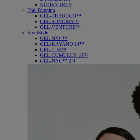
NOOSA TRI™
Trail Running
GEL-TRABUCO™
GEL-SONOMA™
GEL-VENTURE™
SportStyle
GEL-NYC™
GEL-KAYANO 14™
GEL-1130™
GEL-CUMULUS 16™
GEL-NYC™ 2.0