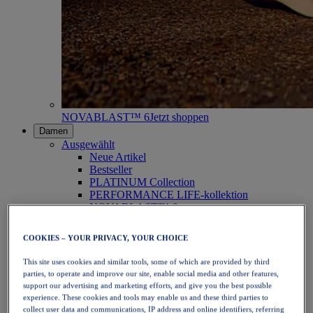
NOVABLAST™ 6
Jetzt shoppen
Damen
Ausgewählt
Neue Artikel
Bestseller
PLATINUM Collection
PERFORMANCE LIFE-kollektion
NOVABLAST™ 6
Schuhe
Laufen
COOKIES – YOUR PRIVACY, YOUR CHOICE
Trailrunning
Tennis
This site uses cookies and similar tools, some of which are provided by third
Volleyball
parties, to operate and improve our site, enable social media and other features,
Handball
support our advertising and marketing efforts, and give you the best possible
Padel
experience. These cookies and tools may enable us and these third parties to
Korbball
collect user data and communications, IP address and online identifiers, referring