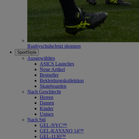
Rugbyschuhe
Jetzt shoppen
SportStyle
Ausgewähltes
ASICS Launches
Neue Artikel
Bestseller
Bekleidungskollektion
Skateboarden
Nach Geschlecht
Herren
Damen
Kinder
Unisex
Nach Stil
GEL-NYC™
GEL-KAYANO 14™
GEL-1130™