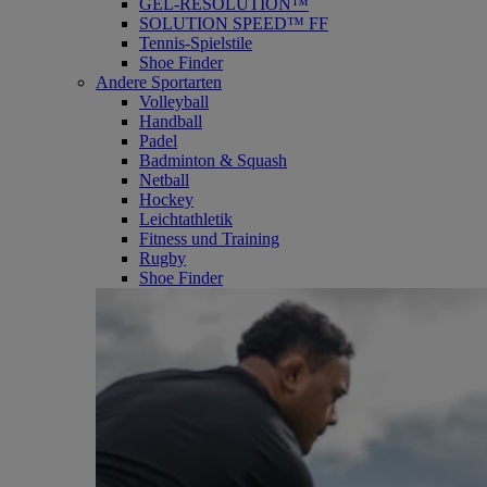
GEL-RESOLUTION™
SOLUTION SPEED™ FF
Tennis-Spielstile
Shoe Finder
Andere Sportarten
Volleyball
Handball
Padel
Badminton & Squash
Netball
Hockey
Leichtathletik
Fitness und Training
Rugby
Shoe Finder