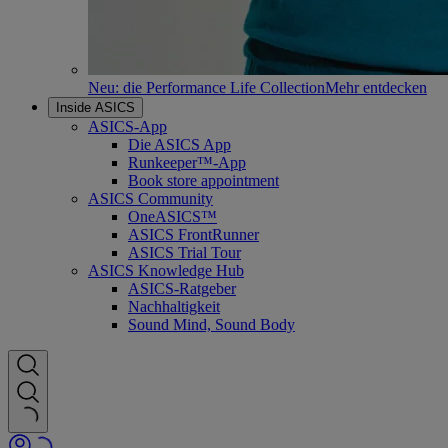
Neu: die Performance Life Collection
Mehr entdecken
Inside ASICS
ASICS-App
Die ASICS App
Runkeeper™-App
Book store appointment
ASICS Community
OneASICS™
ASICS FrontRunner
ASICS Trial Tour
ASICS Knowledge Hub
ASICS-Ratgeber
Nachhaltigkeit
Sound Mind, Sound Body