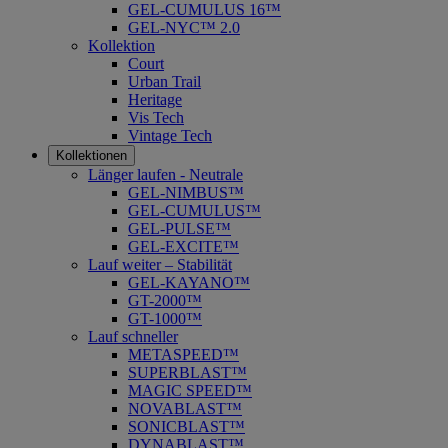
GEL-CUMULUS 16™
GEL-NYC™ 2.0
Kollektion
Court
Urban Trail
Heritage
Vis Tech
Vintage Tech
Kollektionen
Länger laufen - Neutrale
GEL-NIMBUS™
GEL-CUMULUS™
GEL-PULSE™
GEL-EXCITE™
Lauf weiter – Stabilität
GEL-KAYANO™
GT-2000™
GT-1000™
Lauf schneller
METASPEED™
SUPERBLAST™
MAGIC SPEED™
NOVABLAST™
SONICBLAST™
DYNABLAST™