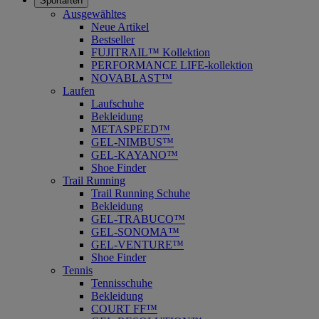
Sportarten
Ausgewähltes
Neue Artikel
Bestseller
FUJITRAIL™ Kollektion
PERFORMANCE LIFE-kollektion
NOVABLAST™
Laufen
Laufschuhe
Bekleidung
METASPEED™
GEL-NIMBUS™
GEL-KAYANO™
Shoe Finder
Trail Running
Trail Running Schuhe
Bekleidung
GEL-TRABUCO™
GEL-SONOMA™
GEL-VENTURE™
Shoe Finder
Tennis
Tennisschuhe
Bekleidung
COURT FF™