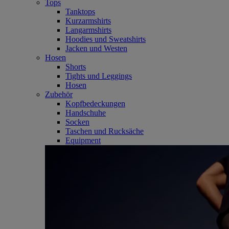
Tops
Tanktops
Kurzarmshirts
Langarmshirts
Hoodies und Sweatshirts
Jacken und Westen
Hosen
Shorts
Tights und Leggings
Hosen
Zubehör
Kopfbedeckungen
Handschuhe
Socken
Taschen und Rucksäche
Equipment