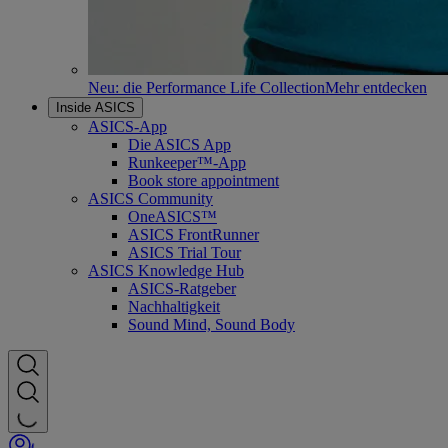
Neu: die Performance Life Collection
Mehr entdecken
Inside ASICS
ASICS-App
Die ASICS App
Runkeeper™-App
Book store appointment
ASICS Community
OneASICS™
ASICS FrontRunner
ASICS Trial Tour
ASICS Knowledge Hub
ASICS-Ratgeber
Nachhaltigkeit
Sound Mind, Sound Body