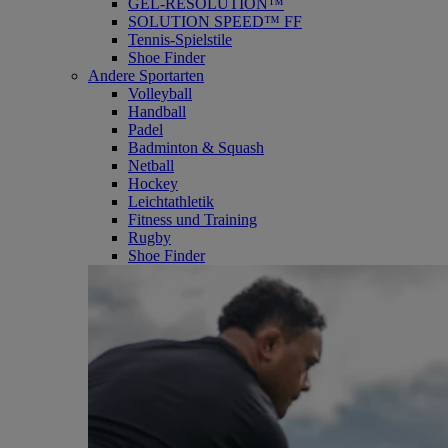
GEL-RESOLUTION™
SOLUTION SPEED™ FF
Tennis-Spielstile
Shoe Finder
Andere Sportarten
Volleyball
Handball
Padel
Badminton & Squash
Netball
Hockey
Leichtathletik
Fitness und Training
Rugby
Shoe Finder