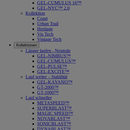
GEL-CUMULUS 16™
GEL-NYC™ 2.0
Kollektion
Court
Urban Trail
Heritage
Vis Tech
Vintage Tech
Kollektionen
Länger laufen - Neutrale
GEL-NIMBUS™
GEL-CUMULUS™
GEL-PULSE™
GEL-EXCITE™
Lauf weiter – Stabilität
GEL-KAYANO™
GT-2000™
GT-1000™
Lauf schneller
METASPEED™
SUPERBLAST™
MAGIC SPEED™
NOVABLAST™
SONICBLAST™
DYNABLAST™