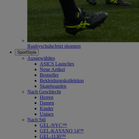
Rugbyschuhe
Jetzt shoppen
SportStyle
Ausgewähltes
ASICS Launches
Neue Artikel
Bestseller
Bekleidungskollektion
Skateboarden
Nach Geschlecht
Herren
Damen
Kinder
Unisex
Nach Stil
GEL-NYC™
GEL-KAYANO 14™
GEL-1130™