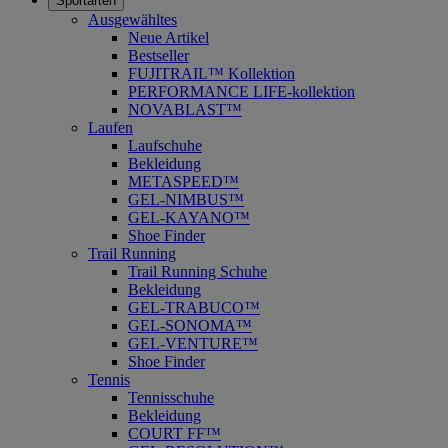
Sportarten
Ausgewähltes
Neue Artikel
Bestseller
FUJITRAIL™ Kollektion
PERFORMANCE LIFE-kollektion
NOVABLAST™
Laufen
Laufschuhe
Bekleidung
METASPEED™
GEL-NIMBUS™
GEL-KAYANO™
Shoe Finder
Trail Running
Trail Running Schuhe
Bekleidung
GEL-TRABUCO™
GEL-SONOMA™
GEL-VENTURE™
Shoe Finder
Tennis
Tennisschuhe
Bekleidung
COURT FF™