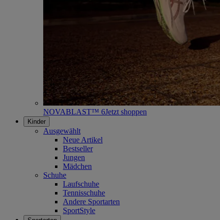
NOVABLAST™ 6
Jetzt shoppen
Kinder
Ausgewählt
Neue Artikel
Bestseller
Jungen
Mädchen
Schuhe
Laufschuhe
Tennisschuhe
Andere Sportarten
SportStyle