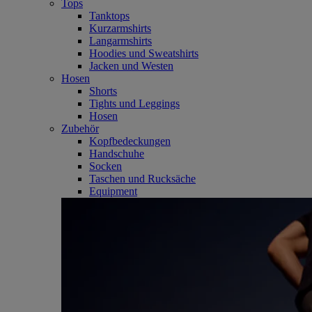
Tops
Tanktops
Kurzarmshirts
Langarmshirts
Hoodies und Sweatshirts
Jacken und Westen
Hosen
Shorts
Tights und Leggings
Hosen
Zubehör
Kopfbedeckungen
Handschuhe
Socken
Taschen und Rucksäche
Equipment