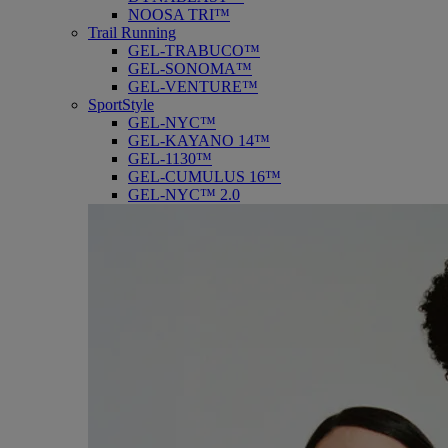
NOOSA TRI™
Trail Running
GEL-TRABUCO™
GEL-SONOMA™
GEL-VENTURE™
SportStyle
GEL-NYC™
GEL-KAYANO 14™
GEL-1130™
GEL-CUMULUS 16™
GEL-NYC™ 2.0