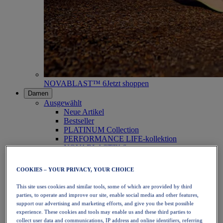
NOVABLAST™ 6
Jetzt shoppen
Damen
Ausgewählt
Neue Artikel
Bestseller
PLATINUM Collection
PERFORMANCE LIFE-kollektion
NOVABLAST™ 6
Schuhe
Laufen
COOKIES – YOUR PRIVACY, YOUR CHOICE
Trailrunning
Tennis
This site uses cookies and similar tools, some of which are provided by third
Volleyball
parties, to operate and improve our site, enable social media and other features,
Handball
support our advertising and marketing efforts, and give you the best possible
Padel
experience. These cookies and tools may enable us and these third parties to
Korbball
collect user data and communications, IP address and online identifiers, referring