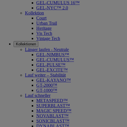
GEL-CUMULUS 16™
GEL-NYC™ 2.0
Kollektion
Court
Urban Trail
Heritage
Vis Tech
Vintage Tech
Kollektionen
Länger laufen - Neutrale
GEL-NIMBUS™
GEL-CUMULUS™
GEL-PULSE™
GEL-EXCITE™
Lauf weiter – Stabilität
GEL-KAYANO™
GT-2000™
GT-1000™
Lauf schneller
METASPEED™
SUPERBLAST™
MAGIC SPEED™
NOVABLAST™
SONICBLAST™
DYNABLAST™