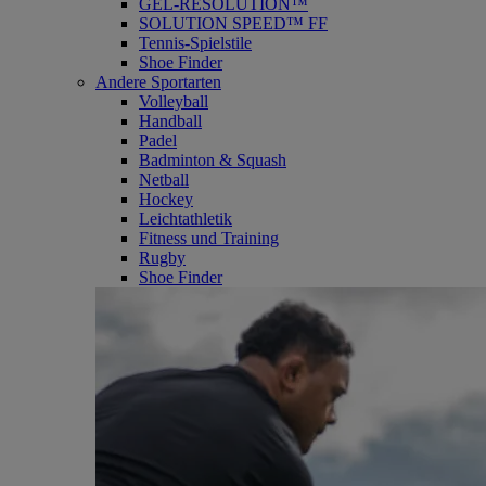
GEL-RESOLUTION™
SOLUTION SPEED™ FF
Tennis-Spielstile
Shoe Finder
Andere Sportarten
Volleyball
Handball
Padel
Badminton & Squash
Netball
Hockey
Leichtathletik
Fitness und Training
Rugby
Shoe Finder