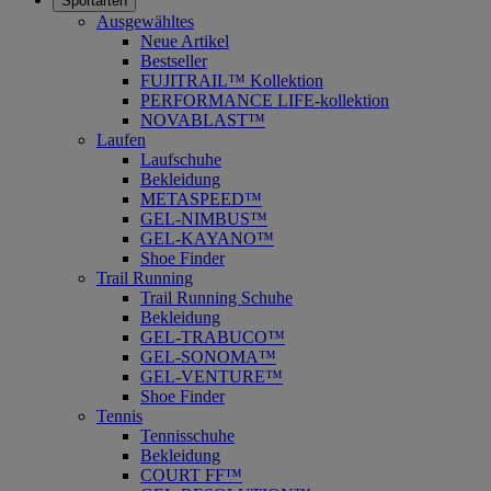
Sportarten
Ausgewähltes
Neue Artikel
Bestseller
FUJITRAIL™ Kollektion
PERFORMANCE LIFE-kollektion
NOVABLAST™
Laufen
Laufschuhe
Bekleidung
METASPEED™
GEL-NIMBUS™
GEL-KAYANO™
Shoe Finder
Trail Running
Trail Running Schuhe
Bekleidung
GEL-TRABUCO™
GEL-SONOMA™
GEL-VENTURE™
Shoe Finder
Tennis
Tennisschuhe
Bekleidung
COURT FF™