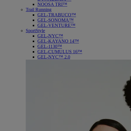
NOOSA TRI™
Trail Running
GEL-TRABUCO™
GEL-SONOMA™
GEL-VENTURE™
SportStyle
GEL-NYC™
GEL-KAYANO 14™
GEL-1130™
GEL-CUMULUS 16™
GEL-NYC™ 2.0