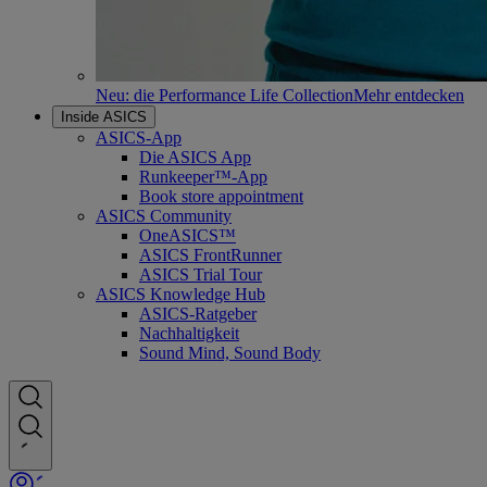
Neu: die Performance Life Collection
Mehr entdecken
Inside ASICS
ASICS-App
Die ASICS App
Runkeeper™-App
Book store appointment
ASICS Community
OneASICS™
ASICS FrontRunner
ASICS Trial Tour
ASICS Knowledge Hub
ASICS-Ratgeber
Nachhaltigkeit
Sound Mind, Sound Body