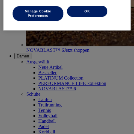
Manage Cookie
OK
Preferences
NOVABLAST™ 6
Jetzt shoppen
Damen
Ausgewählt
Neue Artikel
Bestseller
PLATINUM Collection
PERFORMANCE LIFE-kollektion
NOVABLAST™ 6
Schuhe
Laufen
Trailrunning
Tennis
Volleyball
Handball
Padel
Korbball