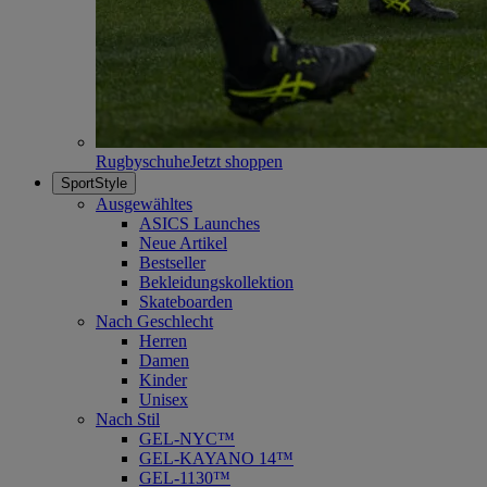
Rugbyschuhe
Jetzt shoppen
SportStyle
Ausgewähltes
ASICS Launches
Neue Artikel
Bestseller
Bekleidungskollektion
Skateboarden
Nach Geschlecht
Herren
Damen
Kinder
Unisex
Nach Stil
GEL-NYC™
GEL-KAYANO 14™
GEL-1130™