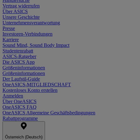
Händlersuche
Vertrag widerrufen
Über ASICS
Unsere Geschichte
Unternehmensverantwortung
Presse
Investoren-Verbindungen
Karriere
Sound Mind, Sound Body Impact
Studentenrabatt
ASICS-Ratgeber
Die ASICS App
Größeninformationen
Größeninformationen
Der Laufstil-Guide
OneASICS-MITGLIEDSCHAFT
Kostenloses Konto erstellen
Anmelden
Über OneASICS
OneASICS FAQ
OneASICS Allgemeine Geschäftsbedingungen
Rabattprogramme
Österreich (Deutsch)