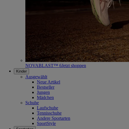
NOVABLAST™ 6
Jetzt shoppen
Kinder
Ausgewählt
Neue Artikel
Bestseller
Jungen
Mädchen
Schuhe
Laufschuhe
Tennisschuhe
Andere Sportarten
SportStyle