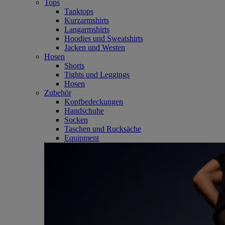
Tops
Tanktops
Kurzarmshirts
Langarmshirts
Hoodies und Sweatshirts
Jacken und Westen
Hosen
Shorts
Tights und Leggings
Hosen
Zubehör
Kopfbedeckungen
Handschuhe
Socken
Taschen und Rucksäche
Equipment