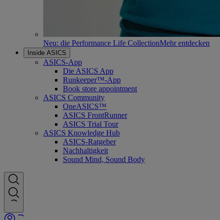
Neu: die Performance Life Collection
Mehr entdecken
Inside ASICS
ASICS-App
Die ASICS App
Runkeeper™-App
Book store appointment
ASICS Community
OneASICS™
ASICS FrontRunner
ASICS Trial Tour
ASICS Knowledge Hub
ASICS-Ratgeber
Nachhaltigkeit
Sound Mind, Sound Body