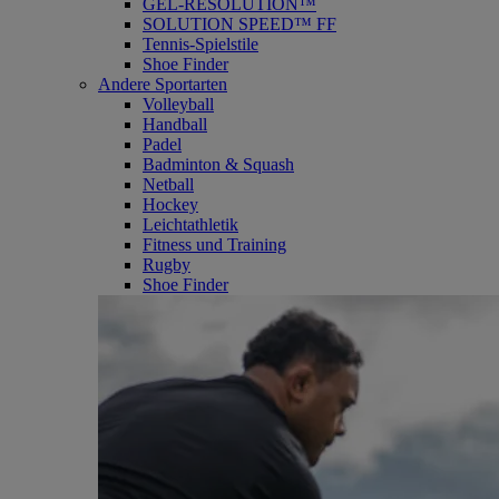
GEL-RESOLUTION™
SOLUTION SPEED™ FF
Tennis-Spielstile
Shoe Finder
Andere Sportarten
Volleyball
Handball
Padel
Badminton & Squash
Netball
Hockey
Leichtathletik
Fitness und Training
Rugby
Shoe Finder