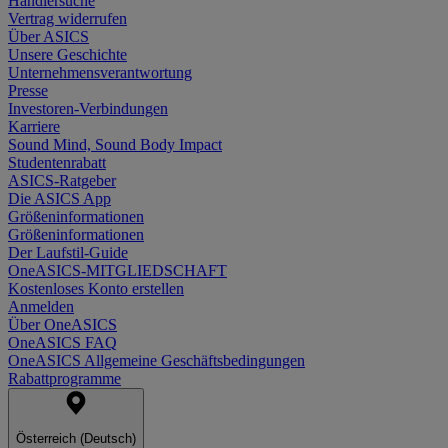
Händlersuche
Vertrag widerrufen
Über ASICS
Unsere Geschichte
Unternehmensverantwortung
Presse
Investoren-Verbindungen
Karriere
Sound Mind, Sound Body Impact
Studentenrabatt
ASICS-Ratgeber
Die ASICS App
Größeninformationen
Größeninformationen
Der Laufstil-Guide
OneASICS-MITGLIEDSCHAFT
Kostenloses Konto erstellen
Anmelden
Über OneASICS
OneASICS FAQ
OneASICS Allgemeine Geschäftsbedingungen
Rabattprogramme
Österreich (Deutsch)