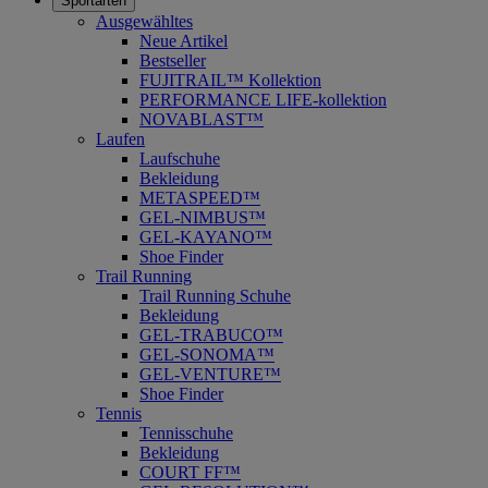
Sportarten
Ausgewähltes
Neue Artikel
Bestseller
FUJITRAIL™ Kollektion
PERFORMANCE LIFE-kollektion
NOVABLAST™
Laufen
Laufschuhe
Bekleidung
METASPEED™
GEL-NIMBUS™
GEL-KAYANO™
Shoe Finder
Trail Running
Trail Running Schuhe
Bekleidung
GEL-TRABUCO™
GEL-SONOMA™
GEL-VENTURE™
Shoe Finder
Tennis
Tennisschuhe
Bekleidung
COURT FF™