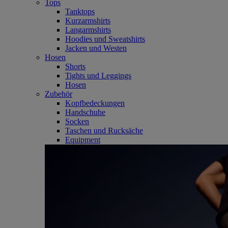
Tops
Tanktops
Kurzarmshirts
Langarmshirts
Hoodies und Sweatshirts
Jacken und Westen
Hosen
Shorts
Tights und Leggings
Hosen
Zubehör
Kopfbedeckungen
Handschuhe
Socken
Taschen und Rucksäche
Equipment