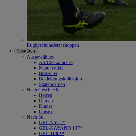
Rugbyschuhe
Jetzt shoppen
SportStyle
Ausgewähltes
ASICS Launches
Neue Artikel
Bestseller
Bekleidungskollektion
Skateboarden
Nach Geschlecht
Herren
Damen
Kinder
Unisex
Nach Stil
GEL-NYC™
GEL-KAYANO 14™
GEL-1130™