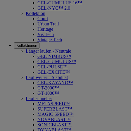
GEL-CUMULUS 16™
GEL-NYC™ 2.0
Kollektion
Court
Urban Trail
Heritage
Vis Tech
Vintage Tech
Kollektionen
Länger laufen - Neutrale
GEL-NIMBUS™
GEL-CUMULUS™
GEL-PULSE™
GEL-EXCITE™
Lauf weiter – Stabilität
GEL-KAYANO™
GT-2000™
GT-1000™
Lauf schneller
METASPEED™
SUPERBLAST™
MAGIC SPEED™
NOVABLAST™
SONICBLAST™
DYNABLAST™