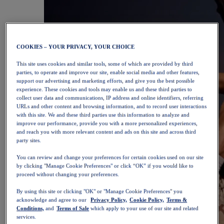
COOKIES – YOUR PRIVACY, YOUR CHOICE
This site uses cookies and similar tools, some of which are provided by third
parties, to operate and improve our site, enable social media and other features,
support our advertising and marketing efforts, and give you the best possible
experience. These cookies and tools may enable us and these third parties to
collect user data and communications, IP address and online identifiers, referring
URLs and other content and browsing information, and to record user interactions
with this site. We and these third parties use this information to analyze and
improve our performance, provide you with a more personalized experiences,
and reach you with more relevant content and ads on this site and across third
party sites.
You can review and change your preferences for certain cookies used on our site
by clicking "Manage Cookie Preferences" or click “OK” if you would like to
proceed without changing your preferences.
By using this site or clicking "OK" or "Manage Cookie Preferences" you
acknowledge and agree to our
Privacy Policy,
Cookie Policy,
Terms &
Conditions,
and
Terms of Sale
which apply to your use of our site and related
services.