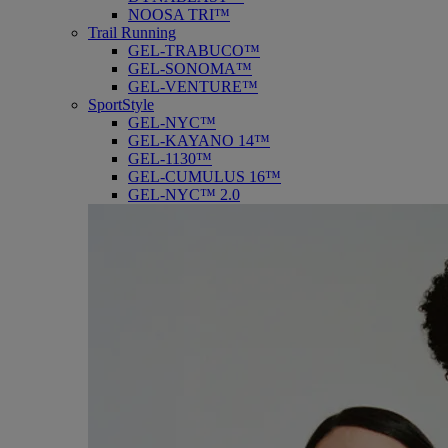
NOOSA TRI™
Trail Running
GEL-TRABUCO™
GEL-SONOMA™
GEL-VENTURE™
SportStyle
GEL-NYC™
GEL-KAYANO 14™
GEL-1130™
GEL-CUMULUS 16™
GEL-NYC™ 2.0