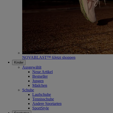
NOVABLAST™ 6
Jetzt shoppen
Kinder
Ausgewählt
Neue Artikel
Bestseller
Jungen
Mädchen
Schuhe
Laufschuhe
Tennisschuhe
Andere Sportarten
SportStyle