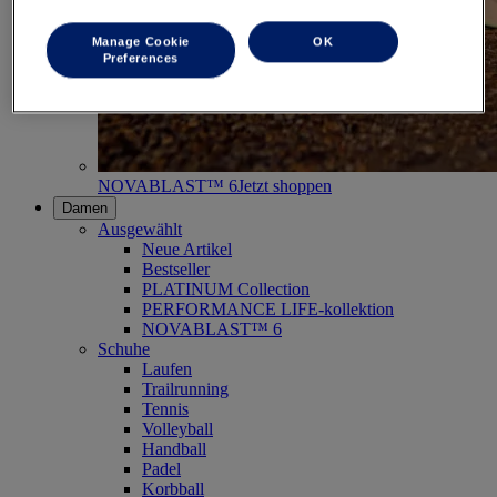
Manage Cookie
OK
Preferences
NOVABLAST™ 6
Jetzt shoppen
Damen
Ausgewählt
Neue Artikel
Bestseller
PLATINUM Collection
PERFORMANCE LIFE-kollektion
NOVABLAST™ 6
Schuhe
Laufen
Trailrunning
Tennis
Volleyball
Handball
Padel
Korbball