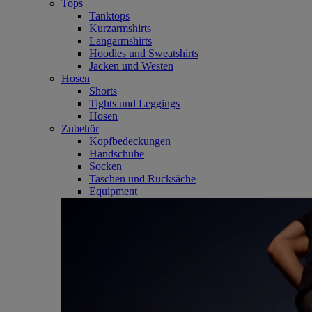
Tops
Tanktops
Kurzarmshirts
Langarmshirts
Hoodies und Sweatshirts
Jacken und Westen
Hosen
Shorts
Tights und Leggings
Hosen
Zubehör
Kopfbedeckungen
Handschuhe
Socken
Taschen und Rucksäche
Equipment