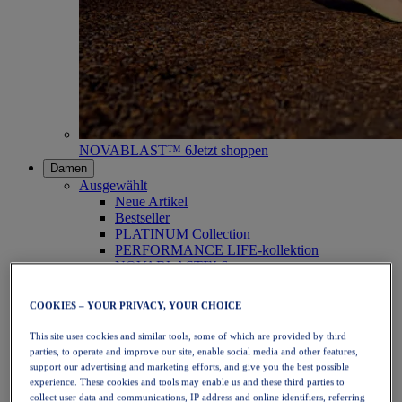
NOVABLAST™ 6
Jetzt shoppen
Damen
Ausgewählt
Neue Artikel
Bestseller
PLATINUM Collection
PERFORMANCE LIFE-kollektion
NOVABLAST™ 6
Schuhe
Laufen
COOKIES – YOUR PRIVACY, YOUR CHOICE
Trailrunning
Tennis
This site uses cookies and similar tools, some of which are provided by third
Volleyball
parties, to operate and improve our site, enable social media and other features,
Handball
support our advertising and marketing efforts, and give you the best possible
Padel
experience. These cookies and tools may enable us and these third parties to
Korbball
collect user data and communications, IP address and online identifiers, referring