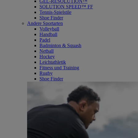
GEL-RESOLUTION™
SOLUTION SPEED™ FF
Tennis-Spielstile
Shoe Finder
Andere Sportarten
Volleyball
Handball
Padel
Badminton & Squash
Netball
Hockey
Leichtathletik
Fitness und Training
Rugby
Shoe Finder