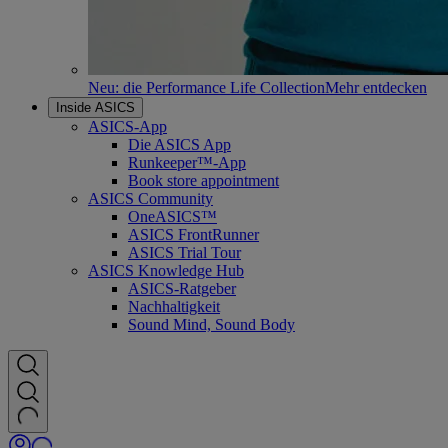
Neu: die Performance Life Collection
Mehr entdecken
Inside ASICS
ASICS-App
Die ASICS App
Runkeeper™-App
Book store appointment
ASICS Community
OneASICS™
ASICS FrontRunner
ASICS Trial Tour
ASICS Knowledge Hub
ASICS-Ratgeber
Nachhaltigkeit
Sound Mind, Sound Body