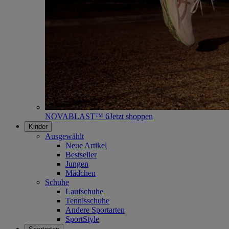
NOVABLAST™ 6
Jetzt shoppen
Kinder
Ausgewählt
Neue Artikel
Bestseller
Jungen
Mädchen
Schuhe
Laufschuhe
Tennisschuhe
Andere Sportarten
SportStyle