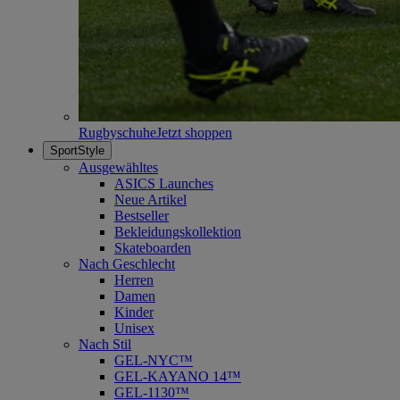
Rugbyschuhe
Jetzt shoppen
SportStyle
Ausgewähltes
ASICS Launches
Neue Artikel
Bestseller
Bekleidungskollektion
Skateboarden
Nach Geschlecht
Herren
Damen
Kinder
Unisex
Nach Stil
GEL-NYC™
GEL-KAYANO 14™
GEL-1130™