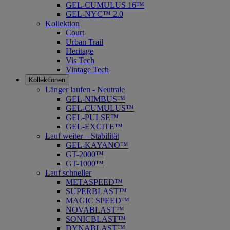
GEL-CUMULUS 16™
GEL-NYC™ 2.0
Kollektion
Court
Urban Trail
Heritage
Vis Tech
Vintage Tech
Kollektionen
Länger laufen - Neutrale
GEL-NIMBUS™
GEL-CUMULUS™
GEL-PULSE™
GEL-EXCITE™
Lauf weiter – Stabilität
GEL-KAYANO™
GT-2000™
GT-1000™
Lauf schneller
METASPEED™
SUPERBLAST™
MAGIC SPEED™
NOVABLAST™
SONICBLAST™
DYNABLAST™