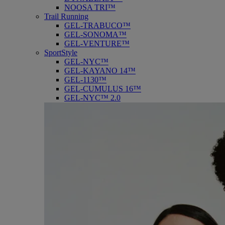
NOOSA TRI™
Trail Running
GEL-TRABUCO™
GEL-SONOMA™
GEL-VENTURE™
SportStyle
GEL-NYC™
GEL-KAYANO 14™
GEL-1130™
GEL-CUMULUS 16™
GEL-NYC™ 2.0