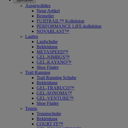
Sportarten
Ausgewähltes
Neue Artikel
Bestseller
FUJITRAIL™ Kollektion
PERFORMANCE LIFE-kollektion
NOVABLAST™
Laufen
Laufschuhe
Bekleidung
METASPEED™
GEL-NIMBUS™
GEL-KAYANO™
Shoe Finder
Trail Running
Trail Running Schuhe
Bekleidung
GEL-TRABUCO™
GEL-SONOMA™
GEL-VENTURE™
Shoe Finder
Tennis
Tennisschuhe
Bekleidung
COURT FF™