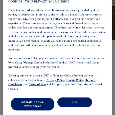
COOKIES – YOUR PRIVACY, YOUR CHOICE
This site uses cookies and similar tools, some of which are provided by third
parties, to operate and improve our site, enable social media and other features,
support our advertising and marketing efforts, and give you the best possible
experience. These cookies and tools may enable us and these third parties to
collect user data and communications, IP address and online identifiers, referring
URLs and other content and browsing information, and to record user interactions
with this site. We and these third parties use this information to analyze and
improve our performance, provide you with a more personalized experiences,
NOVABLAST™ 6
Jetzt shoppen
and reach you with more relevant content and ads on this site and across third
Damen
party sites.
Ausgewählt
Neue Artikel
You can review and change your preferences for certain cookies used on our site
Bestseller
by clicking "Manage Cookie Preferences" or click “OK” if you would like to
PLATINUM Collection
proceed without changing your preferences.
PERFORMANCE LIFE-kollektion
NOVABLAST™ 6
By using this site or clicking "OK" or "Manage Cookie Preferences" you
acknowledge and agree to our
Privacy Policy,
Cookie Policy,
Terms &
Schuhe
Conditions,
and
Terms of Sale
which apply to your use of our site and related
Laufen
services.
Trailrunning
Tennis
Volleyball
Manage Cookie
OK
Handball
Preferences
Padel
Korbball