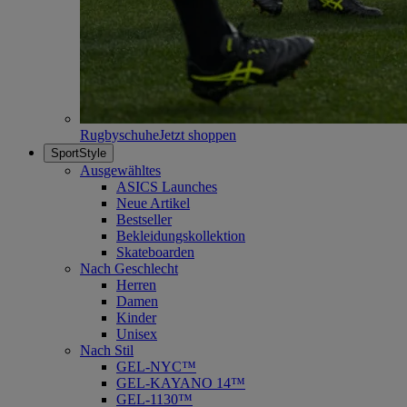
Rugbyschuhe
Jetzt shoppen
SportStyle
Ausgewähltes
ASICS Launches
Neue Artikel
Bestseller
Bekleidungskollektion
Skateboarden
Nach Geschlecht
Herren
Damen
Kinder
Unisex
Nach Stil
GEL-NYC™
GEL-KAYANO 14™
GEL-1130™