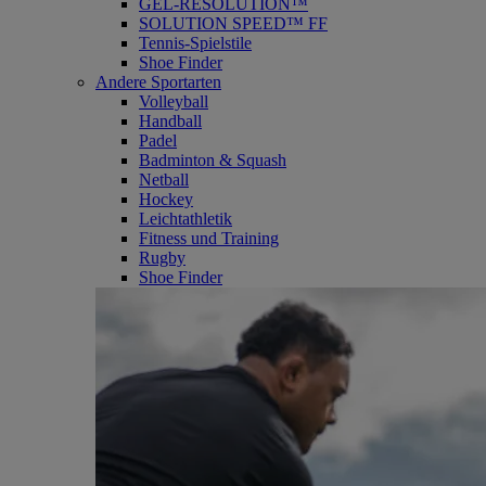
GEL-RESOLUTION™
SOLUTION SPEED™ FF
Tennis-Spielstile
Shoe Finder
Andere Sportarten
Volleyball
Handball
Padel
Badminton & Squash
Netball
Hockey
Leichtathletik
Fitness und Training
Rugby
Shoe Finder