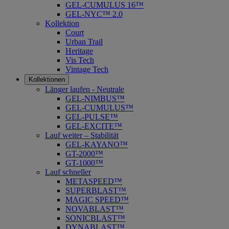
GEL-CUMULUS 16™
GEL-NYC™ 2.0
Kollektion
Court
Urban Trail
Heritage
Vis Tech
Vintage Tech
Kollektionen
Länger laufen - Neutrale
GEL-NIMBUS™
GEL-CUMULUS™
GEL-PULSE™
GEL-EXCITE™
Lauf weiter – Stabilität
GEL-KAYANO™
GT-2000™
GT-1000™
Lauf schneller
METASPEED™
SUPERBLAST™
MAGIC SPEED™
NOVABLAST™
SONICBLAST™
DYNABLAST™