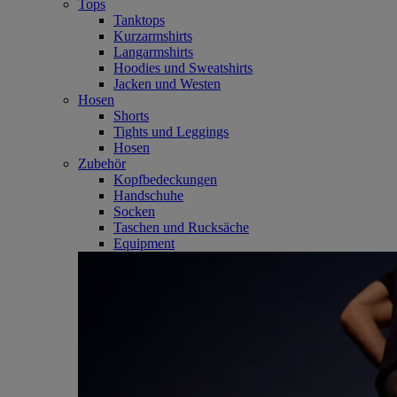
Tops
Tanktops
Kurzarmshirts
Langarmshirts
Hoodies und Sweatshirts
Jacken und Westen
Hosen
Shorts
Tights und Leggings
Hosen
Zubehör
Kopfbedeckungen
Handschuhe
Socken
Taschen und Rucksäche
Equipment