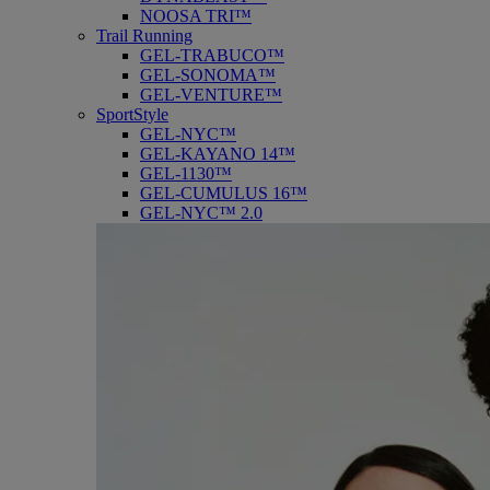
NOOSA TRI™
Trail Running
GEL-TRABUCO™
GEL-SONOMA™
GEL-VENTURE™
SportStyle
GEL-NYC™
GEL-KAYANO 14™
GEL-1130™
GEL-CUMULUS 16™
GEL-NYC™ 2.0