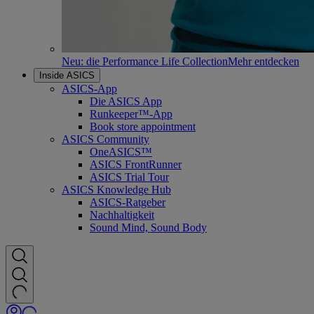
Neu: die Performance Life Collection
Mehr entdecken
Inside ASICS
ASICS-App
Die ASICS App
Runkeeper™-App
Book store appointment
ASICS Community
OneASICS™
ASICS FrontRunner
ASICS Trial Tour
ASICS Knowledge Hub
ASICS-Ratgeber
Nachhaltigkeit
Sound Mind, Sound Body