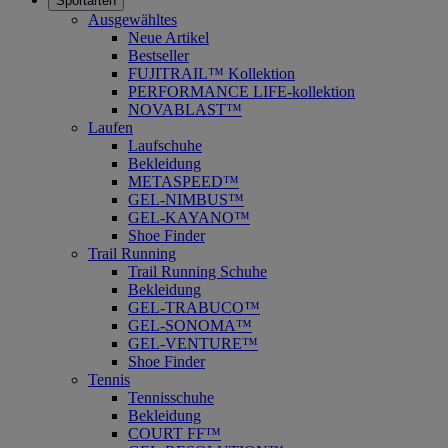
Sportarten
Ausgewähltes
Neue Artikel
Bestseller
FUJITRAIL™ Kollektion
PERFORMANCE LIFE-kollektion
NOVABLAST™
Laufen
Laufschuhe
Bekleidung
METASPEED™
GEL-NIMBUS™
GEL-KAYANO™
Shoe Finder
Trail Running
Trail Running Schuhe
Bekleidung
GEL-TRABUCO™
GEL-SONOMA™
GEL-VENTURE™
Shoe Finder
Tennis
Tennisschuhe
Bekleidung
COURT FF™