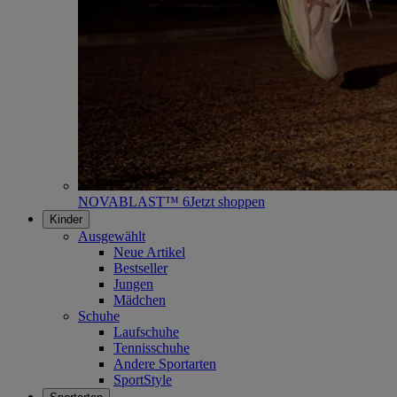
NOVABLAST™ 6
Jetzt shoppen
Kinder
Ausgewählt
Neue Artikel
Bestseller
Jungen
Mädchen
Schuhe
Laufschuhe
Tennisschuhe
Andere Sportarten
SportStyle