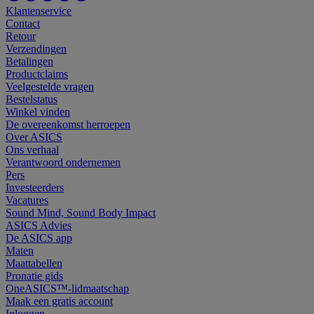
Klantenservice
Contact
Retour
Verzendingen
Betalingen
Productclaims
Veelgestelde vragen
Bestelstatus
Winkel vinden
De overeenkomst herroepen
Over ASICS
Ons verhaal
Verantwoord ondernemen
Pers
Investeerders
Vacatures
Sound Mind, Sound Body Impact
ASICS Advies
De ASICS app
Maten
Maattabellen
Pronatie gids
OneASICS™-lidmaatschap
Maak een gratis account
Inloggen