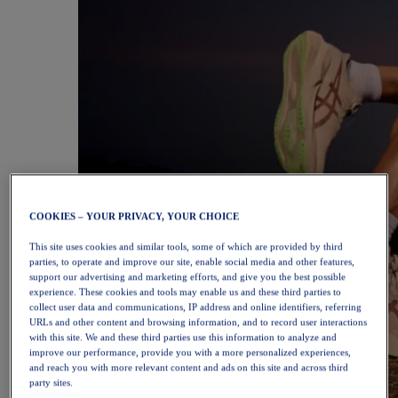
COOKIES – YOUR PRIVACY, YOUR CHOICE
This site uses cookies and similar tools, some of which are provided by third
parties, to operate and improve our site, enable social media and other features,
support our advertising and marketing efforts, and give you the best possible
experience. These cookies and tools may enable us and these third parties to
collect user data and communications, IP address and online identifiers, referring
URLs and other content and browsing information, and to record user interactions
with this site. We and these third parties use this information to analyze and
improve our performance, provide you with a more personalized experiences,
and reach you with more relevant content and ads on this site and across third
party sites.