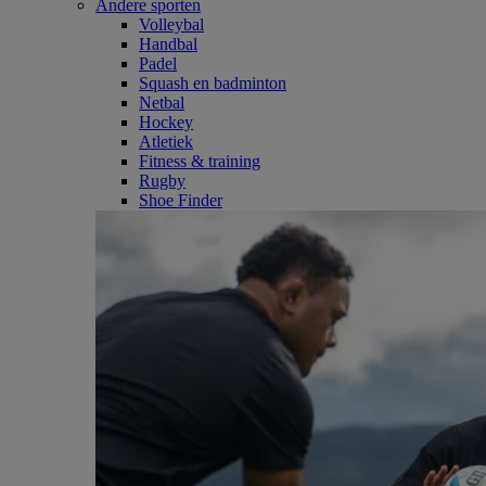
Andere sporten
Volleybal
Handbal
Padel
Squash en badminton
Netbal
Hockey
Atletiek
Fitness & training
Rugby
Shoe Finder