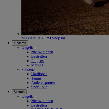
NOVABLAST™ 6
Shop nu
Kinderen
Uitgelicht
Nieuw binnen
Bestsellers
Jongens
Meisjes
Schoenen
Hardlopen
Tennis
Andere sporten
SportStyle
Sporten
Uitgelicht
Nieuw binnen
Bestsellers