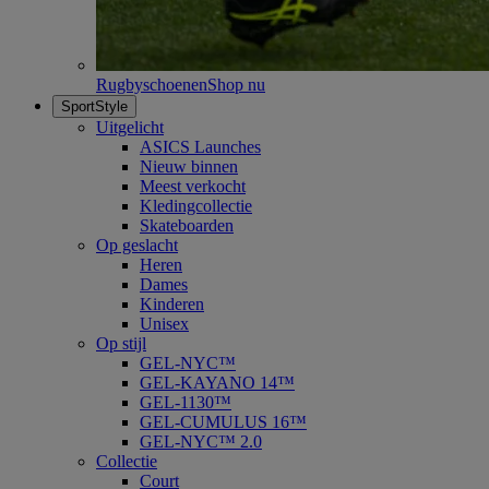
Rugbyschoenen
Shop nu
SportStyle
Uitgelicht
ASICS Launches
Nieuw binnen
Meest verkocht
Kledingcollectie
Skateboarden
Op geslacht
Heren
Dames
Kinderen
Unisex
Op stijl
GEL-NYC™
GEL-KAYANO 14™
GEL-1130™
GEL-CUMULUS 16™
GEL-NYC™ 2.0
Collectie
Court