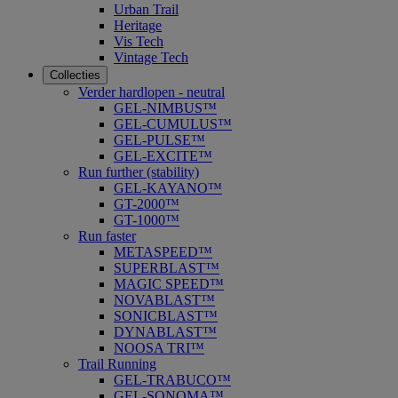
Urban Trail
Heritage
Vis Tech
Vintage Tech
Collecties
Verder hardlopen - neutral
GEL-NIMBUS™
GEL-CUMULUS™
GEL-PULSE™
GEL-EXCITE™
Run further (stability)
GEL-KAYANO™
GT-2000™
GT-1000™
Run faster
METASPEED™
SUPERBLAST™
MAGIC SPEED™
NOVABLAST™
SONICBLAST™
DYNABLAST™
NOOSA TRI™
Trail Running
GEL-TRABUCO™
GEL-SONOMA™