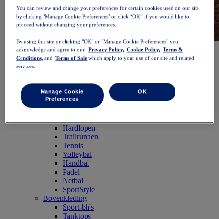
You can review and change your preferences for certain cookies used on our site
by clicking "Manage Cookie Preferences" or click “OK” if you would like to
proceed without changing your preferences.
By using this site or clicking "OK" or "Manage Cookie Preferences" you
NOVABLAST™ 6
Shop nu
acknowledge and agree to our
Privacy Policy,
Cookie Policy,
Terms &
Dames
Conditions,
and
Terms of Sale
which apply to your use of our site and related
Uitgelicht
services.
Nieuw binnen
Bestsellers
PLATINUM Collection
Manage Cookie
OK
Preferences
PERFORMANCE LIFE collectie
NOVABLAST™ 6
Schoenen
Hardlopen
Trailrunnen
Tennis
Volleybal
Handbal
Padel
Netbal
SportStyle
Bovenkleding
Sport-bh's
Tanktops