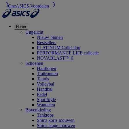
OneASICS Voordelen
Heren
Uitgelicht
Nieuw binnen
Bestsellers
PLATINUM Collection
PERFORMANCE LIFE collectie
NOVABLAST™ 6
Schoenen
Hardlopen
Trailrunnen
Tennis
Volleybal
Handbal
Padel
SportStyle
Wandelen
Bovenkleding
Tanktops
Shirts korte mouwen
Shirts lange mouwen