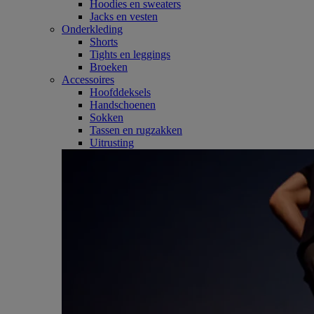
Hoodies en sweaters
Jacks en vesten
Onderkleding
Shorts
Tights en leggings
Broeken
Accessoires
Hoofddeksels
Handschoenen
Sokken
Tassen en rugzakken
Uitrusting