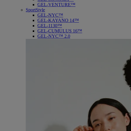
GEL-VENTURE™
SportStyle
GEL-NYC™
GEL-KAYANO 14™
GEL-1130™
GEL-CUMULUS 16™
GEL-NYC™ 2.0