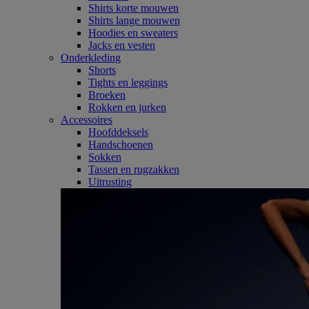
Shirts korte mouwen
Shirts lange mouwen
Hoodies en sweaters
Jacks en vesten
Onderkleding
Shorts
Tights en leggings
Broeken
Rokken en jurken
Accessoires
Hoofddeksels
Handschoenen
Sokken
Tassen en rugzakken
Uitrusting