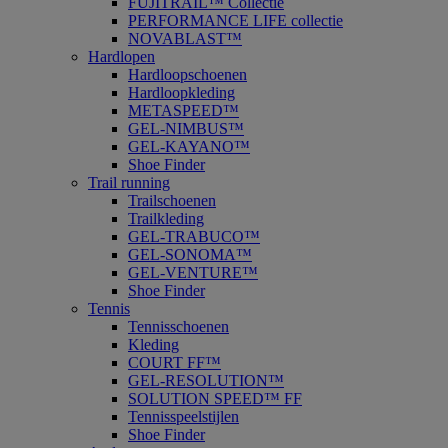
FUJITRAIL™ Collectie
PERFORMANCE LIFE collectie
NOVABLAST™
Hardlopen
Hardloopschoenen
Hardloopkleding
METASPEED™
GEL-NIMBUS™
GEL-KAYANO™
Shoe Finder
Trail running
Trailschoenen
Trailkleding
GEL-TRABUCO™
GEL-SONOMA™
GEL-VENTURE™
Shoe Finder
Tennis
Tennisschoenen
Kleding
COURT FF™
GEL-RESOLUTION™
SOLUTION SPEED™ FF
Tennisspeelstijlen
Shoe Finder