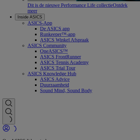
Dit is de nieuwe Performance Life collectie
Ontdek
meer
Inside ASICS
ASICS-App
De ASICS app
Runkeeper™-app
ASICS Winkel Afspraak
ASICS Community
OneASICS™
ASICS FrontRunner
ASICS Tennis Academy
ASICS Trial Tour
ASICS Knowledge Hub
ASICS Advice
Duurzaamheid
Sound Mind, Sound Body