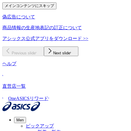
メインコンテンツにスキップ
偽広告について
商品情報の生産地表記の訂正について
アシックス公式アプリをダウンロード >>
Previous slide
Next slide
ヘルプ
直営店一覧
OneASICSリワード
Men
ピックアップ