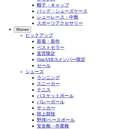
帽子・キャップ
バッグ・シューズケース
シューレース・中敷
スポーツアクセサリー
Women
ピックアップ
新着・新作
ベストセラー
直営限定
OneASICSメンバー限定
セール
シューズ
ランニング
スニーカー
テニス
バスケットボール
バレーボール
サッカー
陸上競技
野球/ベースボール
安全靴・作業靴