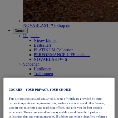
NOVABLAST™ 6
Shop nu
Dames
Uitgelicht
Nieuw binnen
Bestsellers
PLATINUM Collection
PERFORMANCE LIFE collectie
NOVABLAST™ 6
Schoenen
Hardlopen
Trailrunnen
Tennis
Volleybal
Handbal
COOKIES – YOUR PRIVACY, YOUR CHOICE
Padel
Netbal
This site uses cookies and similar tools, some of which are provided by third
SportStyle
parties, to operate and improve our site, enable social media and other features,
Bovenkleding
support our advertising and marketing efforts, and give you the best possible
Sport-bh's
experience. These cookies and tools may enable us and these third parties to
Tanktops
collect user data and communications, IP address and online identifiers, referring