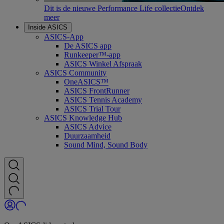
Dit is de nieuwe Performance Life collectie
Ontdek
meer
Inside ASICS
ASICS-App
De ASICS app
Runkeeper™-app
ASICS Winkel Afspraak
ASICS Community
OneASICS™
ASICS FrontRunner
ASICS Tennis Academy
ASICS Trial Tour
ASICS Knowledge Hub
ASICS Advice
Duurzaamheid
Sound Mind, Sound Body