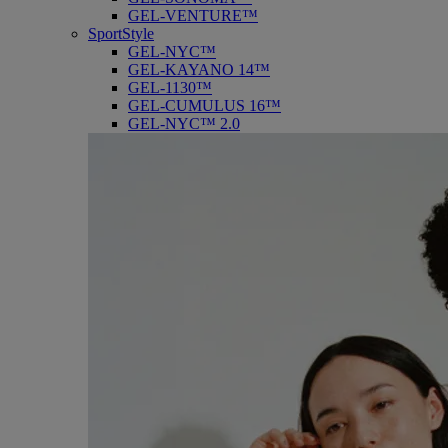
GEL-VENTURE™
SportStyle
GEL-NYC™
GEL-KAYANO 14™
GEL-1130™
GEL-CUMULUS 16™
GEL-NYC™ 2.0