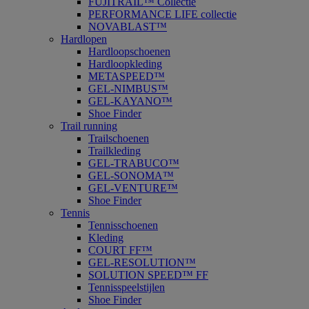
FUJITRAIL™ Collectie
PERFORMANCE LIFE collectie
NOVABLAST™
Hardlopen
Hardloopschoenen
Hardloopkleding
METASPEED™
GEL-NIMBUS™
GEL-KAYANO™
Shoe Finder
Trail running
Trailschoenen
Trailkleding
GEL-TRABUCO™
GEL-SONOMA™
GEL-VENTURE™
Shoe Finder
Tennis
Tennisschoenen
Kleding
COURT FF™
GEL-RESOLUTION™
SOLUTION SPEED™ FF
Tennisspeelstijlen
Shoe Finder