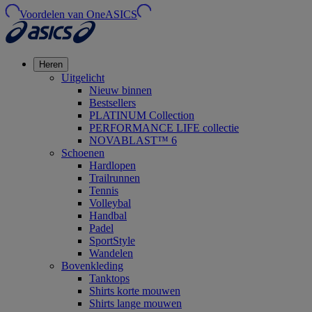
Voordelen van OneASICS
Heren
Uitgelicht
Nieuw binnen
Bestsellers
PLATINUM Collection
PERFORMANCE LIFE collectie
NOVABLAST™ 6
Schoenen
Hardlopen
Trailrunnen
Tennis
Volleybal
Handbal
Padel
SportStyle
Wandelen
Bovenkleding
Tanktops
Shirts korte mouwen
Shirts lange mouwen