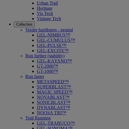
Urban Trail
Heritage
Vis Tech
Vintage Tech
Collecties
Verder hardlopen - neutral
GEL-NIMBUS™
GEL-CUMULUS™
GEL-PULSE™
GEL-EXCITE™
Run further (stability)
GEL-KAYANO™
GT-2000™
GT-1000™
Run faster
METASPEED™
SUPERBLAST™
MAGIC SPEED™
NOVABLAST™
SONICBLAST™
DYNABLAST™
NOOSA TRI™
Trail Running
GEL-TRABUCO™
GEL-SONOMA™