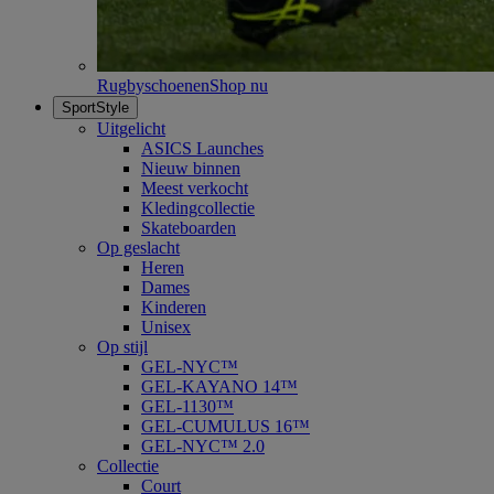
Rugbyschoenen
Shop nu
SportStyle
Uitgelicht
ASICS Launches
Nieuw binnen
Meest verkocht
Kledingcollectie
Skateboarden
Op geslacht
Heren
Dames
Kinderen
Unisex
Op stijl
GEL-NYC™
GEL-KAYANO 14™
GEL-1130™
GEL-CUMULUS 16™
GEL-NYC™ 2.0
Collectie
Court