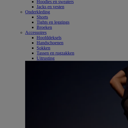
Hoodies en sweaters
Jacks en vesten
Onderkleding
Shorts
Tights en leggings
Broeken
Accessoires
Hoofddeksels
Handschoenen
Sokken
Tassen en rugzakken
Uitrusting