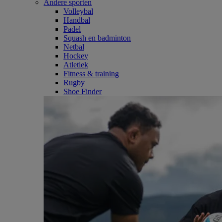
Andere sporten
Volleybal
Handbal
Padel
Squash en badminton
Netbal
Hockey
Atletiek
Fitness & training
Rugby
Shoe Finder