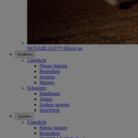
NOVABLAST™ 6
Shop nu
Kinderen
Uitgelicht
Nieuw binnen
Bestsellers
Jongens
Meisjes
Schoenen
Hardlopen
Tennis
Andere sporten
SportStyle
Sporten
Uitgelicht
Nieuw binnen
Bestsellers