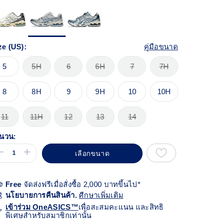
้า
ียวกัน
ze (US):
คู่มือขนาด
5
5H
6
6H
7
7H
8
8H
9
9H
10
10H
11
11H
12
13
14
นวน:
เลือกขนาด
Free
จัดส่งฟรีเมื่อสั่งซื้อ 2,000 บาทขึ้นไป*
นโยบายการคืนสินค้า.
ศีกษาเพิ่มเติม
เข้าร่วม OneASICS™
เพื่อสะสมคะแนน และสิทธิ
พิเศษสำหรับสมาชิกเท่านั้น