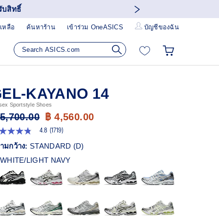
บสิทธิ์
เหลือ
ค้นหาร้าน
เข้าร่วม OneASICS
บัญชีของฉัน
EL-KAYANO 14
sex Sportstyle Shoes
 5,700.00
฿ 4,560.00
4.8
(1719)
8
ก
ามกว้าง:
STANDARD (D)
ว
WHITE/LIGHT NAVY
า
ะแนน
ี่ย
ead
19
views.
ก์