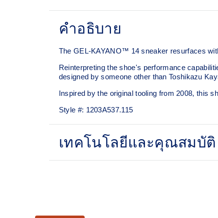
คำอธิบาย
The GEL-KAYANO™ 14 sneaker resurfaces with i
Reinterpreting the shoe's performance capabiliti
designed by someone other than Toshikazu Kay
Inspired by the original tooling from 2008, thi
Style #:
1203A537.115
เทคโนโลยีและคุณสมบัติ
Original inspired tooling
GEL™ technology cushioning provides excel
The sockliner is produced with the solution 