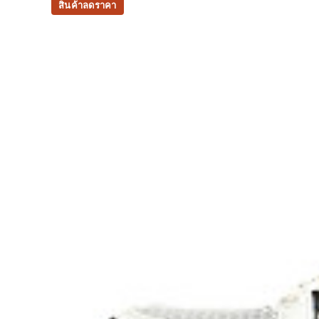
water usage by approximately 33% and carb
สินค้าลดราคา
approximately 45% compared to the conventi