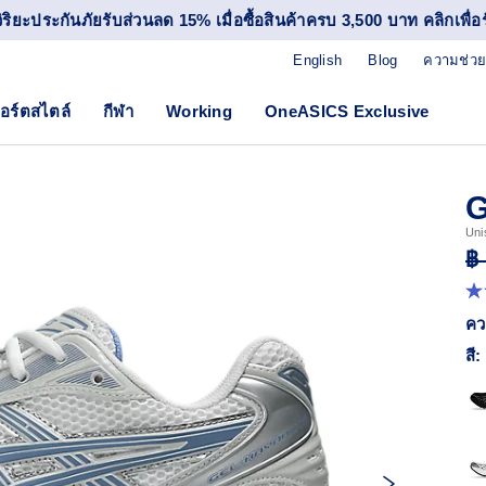
วิริยะประกันภัยรับส่วนลด 15% เมื่อซื้อสินค้าครบ 3,500 บาท คลิกเพื่อรั
English
Blog
ความช่วย
อร์ตสไตล์
กีฬา
Working
OneASICS Exclusive
G
Uni
฿
4.
จา
คว
5
ดา
สี:
ค่
ค
เฉล
R
17
Re
ลิง