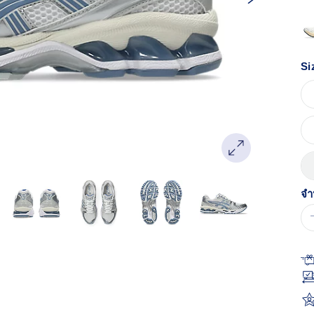
หน
เด
Si
จำ