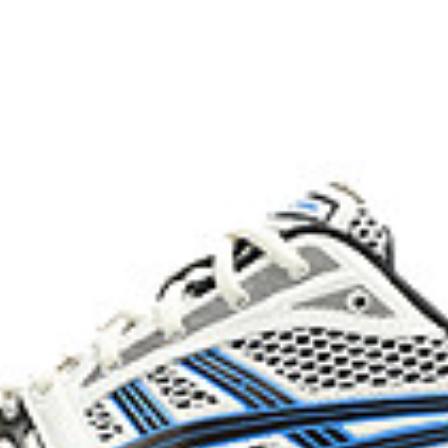
on emissions by
onal dyeing technology