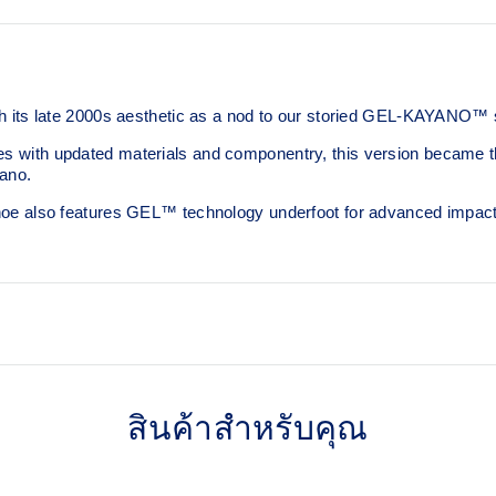
ts late 2000s aesthetic as a nod to our storied GEL-KAYANO™ s
es with updated materials and componentry, this version became the 
ano.
s shoe also features GEL™ technology underfoot for advanced impact
2000s design language
สินค้าสำหรับคุณ
lent shock absorption
TRUSSTIC™ support syste
dyeing process that reduces