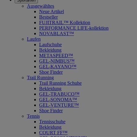
Sportarten
Ausgewähltes
Neue Artikel
Bestseller
FUJITRAIL™ Kollektion
PERFORMANCE LIFE-kollektion
NOVABLAST™
Laufen
Laufschuhe
Bekleidung
METASPEED™
GEL-NIMBUS™
GEL-KAYANO™
Shoe Finder
Trail Running
Trail Running Schuhe
Bekleidung
GEL-TRABUCO™
GEL-SONOMA™
GEL-VENTURE™
Shoe Finder
Tennis
Tennisschuhe
Bekleidung
COURT FF™