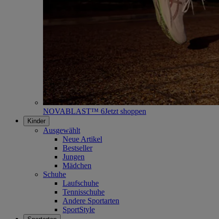
NOVABLAST™ 6
Jetzt shoppen
Kinder
Ausgewählt
Neue Artikel
Bestseller
Jungen
Mädchen
Schuhe
Laufschuhe
Tennisschuhe
Andere Sportarten
SportStyle