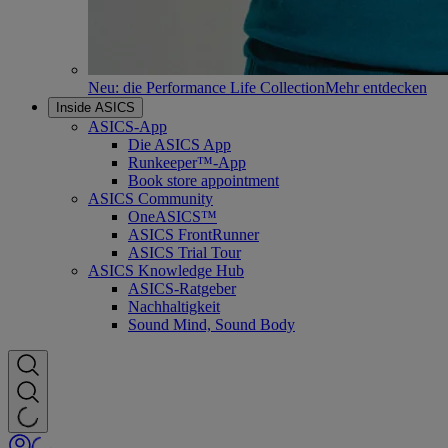
Neu: die Performance Life Collection
Mehr entdecken
Inside ASICS
ASICS-App
Die ASICS App
Runkeeper™-App
Book store appointment
ASICS Community
OneASICS™
ASICS FrontRunner
ASICS Trial Tour
ASICS Knowledge Hub
ASICS-Ratgeber
Nachhaltigkeit
Sound Mind, Sound Body