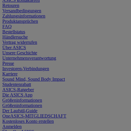
ASICS kontaktieren
Retouren
Versandbedingungen
Zahlungsinformationen
Produktansprüchen
FAQ
Bestellstatus
Händlersuche
Vertrag widerrufen
Über ASICS
Unsere Geschichte
Unternehmensverantwortung
Presse
Investoren-Verbindungen
Karriere
Sound Mind, Sound Body Impact
Studentenrabatt
ASICS-Ratgeber
Die ASICS App
Größeninformationen
Größeninformationen
Der Laufstil-Guide
OneASICS-MITGLIEDSCHAFT
Kostenloses Konto erstellen
Anmelden