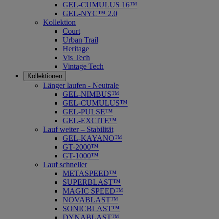
GEL-CUMULUS 16™
GEL-NYC™ 2.0
Kollektion
Court
Urban Trail
Heritage
Vis Tech
Vintage Tech
Kollektionen
Länger laufen - Neutrale
GEL-NIMBUS™
GEL-CUMULUS™
GEL-PULSE™
GEL-EXCITE™
Lauf weiter – Stabilität
GEL-KAYANO™
GT-2000™
GT-1000™
Lauf schneller
METASPEED™
SUPERBLAST™
MAGIC SPEED™
NOVABLAST™
SONICBLAST™
DYNABLAST™