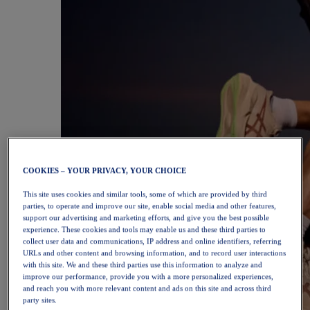
COOKIES – YOUR PRIVACY, YOUR CHOICE
This site uses cookies and similar tools, some of which are provided by third
parties, to operate and improve our site, enable social media and other features,
support our advertising and marketing efforts, and give you the best possible
experience. These cookies and tools may enable us and these third parties to
collect user data and communications, IP address and online identifiers, referring
URLs and other content and browsing information, and to record user interactions
with this site. We and these third parties use this information to analyze and
improve our performance, provide you with a more personalized experiences,
and reach you with more relevant content and ads on this site and across third
party sites.