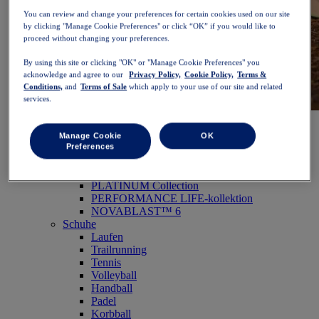
You can review and change your preferences for certain cookies used on our site
by clicking "Manage Cookie Preferences" or click “OK” if you would like to
proceed without changing your preferences.
By using this site or clicking "OK" or "Manage Cookie Preferences" you
acknowledge and agree to our
Privacy Policy,
Cookie Policy,
Terms &
Conditions,
and
Terms of Sale
which apply to your use of our site and related
services.
NOVABLAST™ 6
Jetzt shoppen
Damen
Manage Cookie
OK
Ausgewählt
Preferences
Neue Artikel
Bestseller
PLATINUM Collection
PERFORMANCE LIFE-kollektion
NOVABLAST™ 6
Schuhe
Laufen
Trailrunning
Tennis
Volleyball
Handball
Padel
Korbball