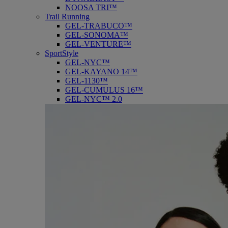
NOOSA TRI™
Trail Running
GEL-TRABUCO™
GEL-SONOMA™
GEL-VENTURE™
SportStyle
GEL-NYC™
GEL-KAYANO 14™
GEL-1130™
GEL-CUMULUS 16™
GEL-NYC™ 2.0