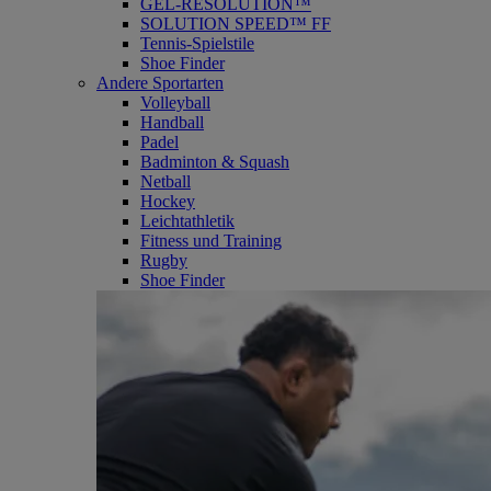
GEL-RESOLUTION™
SOLUTION SPEED™ FF
Tennis-Spielstile
Shoe Finder
Andere Sportarten
Volleyball
Handball
Padel
Badminton & Squash
Netball
Hockey
Leichtathletik
Fitness und Training
Rugby
Shoe Finder