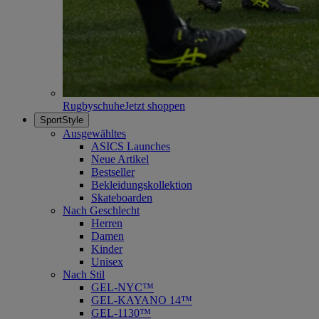
Rugbyschuhe
Jetzt shoppen
SportStyle
Ausgewähltes
ASICS Launches
Neue Artikel
Bestseller
Bekleidungskollektion
Skateboarden
Nach Geschlecht
Herren
Damen
Kinder
Unisex
Nach Stil
GEL-NYC™
GEL-KAYANO 14™
GEL-1130™