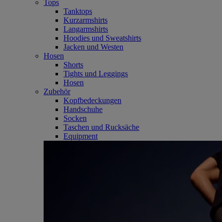
Tops
Tanktops
Kurzarmshirts
Langarmshirts
Hoodies und Sweatshirts
Jacken und Westen
Hosen
Shorts
Tights und Leggings
Hosen
Zubehör
Kopfbedeckungen
Handschuhe
Socken
Taschen und Rucksäche
Equipment