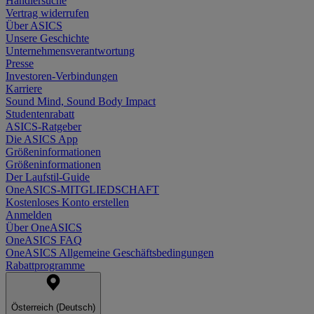
Händlersuche
Vertrag widerrufen
Über ASICS
Unsere Geschichte
Unternehmensverantwortung
Presse
Investoren-Verbindungen
Karriere
Sound Mind, Sound Body Impact
Studentenrabatt
ASICS-Ratgeber
Die ASICS App
Größeninformationen
Größeninformationen
Der Laufstil-Guide
OneASICS-MITGLIEDSCHAFT
Kostenloses Konto erstellen
Anmelden
Über OneASICS
OneASICS FAQ
OneASICS Allgemeine Geschäftsbedingungen
Rabattprogramme
Österreich (Deutsch)