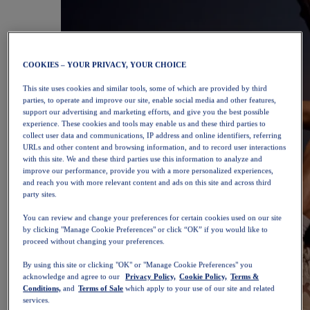
COOKIES – YOUR PRIVACY, YOUR CHOICE
This site uses cookies and similar tools, some of which are provided by third
parties, to operate and improve our site, enable social media and other features,
support our advertising and marketing efforts, and give you the best possible
experience. These cookies and tools may enable us and these third parties to
collect user data and communications, IP address and online identifiers, referring
URLs and other content and browsing information, and to record user interactions
with this site. We and these third parties use this information to analyze and
improve our performance, provide you with a more personalized experiences,
and reach you with more relevant content and ads on this site and across third
party sites.
You can review and change your preferences for certain cookies used on our site
by clicking "Manage Cookie Preferences" or click “OK” if you would like to
proceed without changing your preferences.
By using this site or clicking "OK" or "Manage Cookie Preferences" you
acknowledge and agree to our
Privacy Policy,
Cookie Policy,
Terms &
Conditions,
and
Terms of Sale
which apply to your use of our site and related
services.