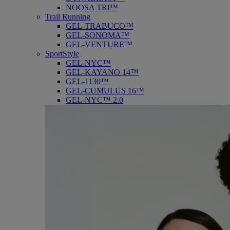
NOOSA TRI™
Trail Running
GEL-TRABUCO™
GEL-SONOMA™
GEL-VENTURE™
SportStyle
GEL-NYC™
GEL-KAYANO 14™
GEL-1130™
GEL-CUMULUS 16™
GEL-NYC™ 2.0