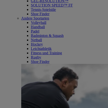
GEL-RESOLUTION™
SOLUTION SPEED™ FF
Tennis-Spielstile
Shoe Finder
Andere Sportarten
Volleyball
Handball
Padel
Badminton & Squash
Netball
Hockey
Leichtathletik
Fitness und Training
Rugby
Shoe Finder