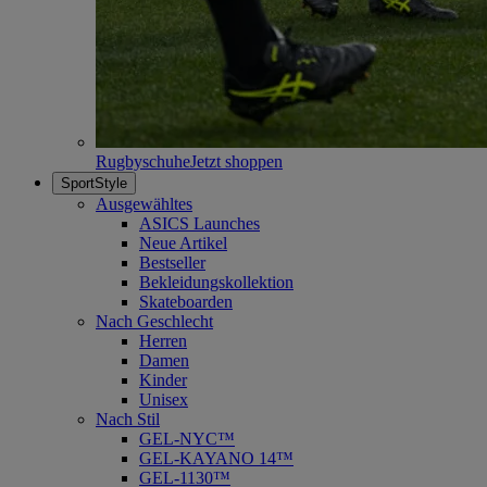
Rugbyschuhe
Jetzt shoppen
SportStyle
Ausgewähltes
ASICS Launches
Neue Artikel
Bestseller
Bekleidungskollektion
Skateboarden
Nach Geschlecht
Herren
Damen
Kinder
Unisex
Nach Stil
GEL-NYC™
GEL-KAYANO 14™
GEL-1130™