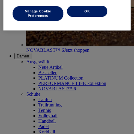
Manage Cookie
OK
Preferences
NOVABLAST™ 6
Jetzt shoppen
Damen
Ausgewählt
Neue Artikel
Bestseller
PLATINUM Collection
PERFORMANCE LIFE-kollektion
NOVABLAST™ 6
Schuhe
Laufen
Trailrunning
Tennis
Volleyball
Handball
Padel
Korbball