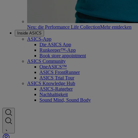
Neu: die Performance Life Collection
Mehr entdecken
Inside ASICS
ASICS-App
Die ASICS App
Runkeeper™-App
Book store appointment
ASICS Community
OneASICS™
ASICS FrontRunner
ASICS Trial Tour
ASICS Knowledge Hub
ASICS-Ratgeber
Nachhaltigkeit
Sound Mind, Sound Body