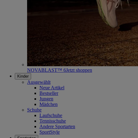
NOVABLAST™ 6
Jetzt shoppen
Kinder
Ausgewählt
Neue Artikel
Bestseller
Jungen
Mädchen
Schuhe
Laufschuhe
Tennisschuhe
Andere Sportarten
SportStyle