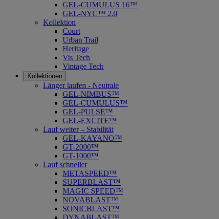
GEL-CUMULUS 16™
GEL-NYC™ 2.0
Kollektion
Court
Urban Trail
Heritage
Vis Tech
Vintage Tech
Kollektionen
Länger laufen - Neutrale
GEL-NIMBUS™
GEL-CUMULUS™
GEL-PULSE™
GEL-EXCITE™
Lauf weiter – Stabilität
GEL-KAYANO™
GT-2000™
GT-1000™
Lauf schneller
METASPEED™
SUPERBLAST™
MAGIC SPEED™
NOVABLAST™
SONICBLAST™
DYNABLAST™