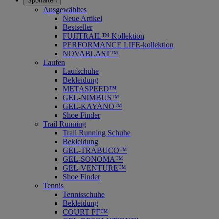
Sportarten
Ausgewähltes
Neue Artikel
Bestseller
FUJITRAIL™ Kollektion
PERFORMANCE LIFE-kollektion
NOVABLAST™
Laufen
Laufschuhe
Bekleidung
METASPEED™
GEL-NIMBUS™
GEL-KAYANO™
Shoe Finder
Trail Running
Trail Running Schuhe
Bekleidung
GEL-TRABUCO™
GEL-SONOMA™
GEL-VENTURE™
Shoe Finder
Tennis
Tennisschuhe
Bekleidung
COURT FF™