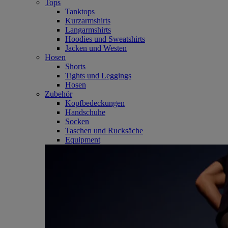
Tops
Tanktops
Kurzarmshirts
Langarmshirts
Hoodies und Sweatshirts
Jacken und Westen
Hosen
Shorts
Tights und Leggings
Hosen
Zubehör
Kopfbedeckungen
Handschuhe
Socken
Taschen und Rucksäche
Equipment