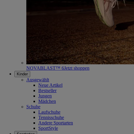
NOVABLAST™ 6
Jetzt shoppen
Kinder
Ausgewählt
Neue Artikel
Bestseller
Jungen
Mädchen
Schuhe
Laufschuhe
Tennisschuhe
Andere Sportarten
SportStyle