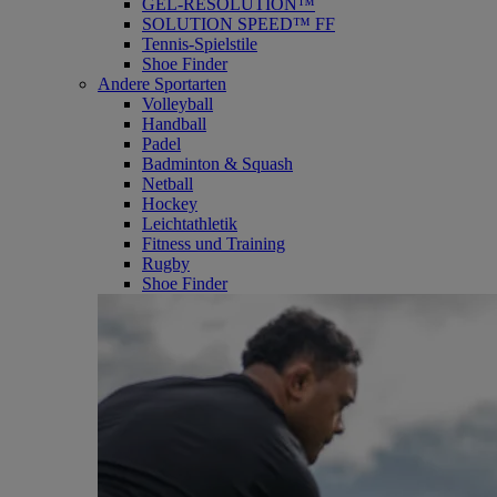
GEL-RESOLUTION™
SOLUTION SPEED™ FF
Tennis-Spielstile
Shoe Finder
Andere Sportarten
Volleyball
Handball
Padel
Badminton & Squash
Netball
Hockey
Leichtathletik
Fitness und Training
Rugby
Shoe Finder