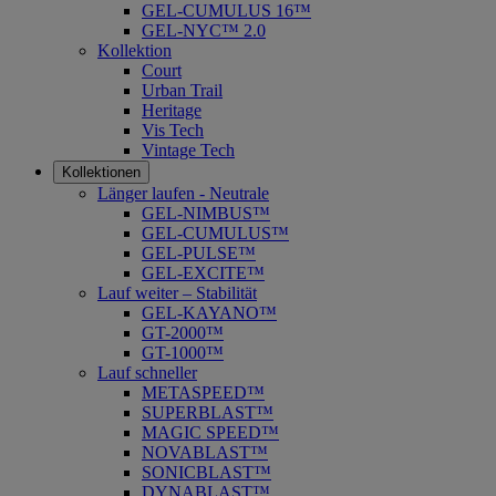
GEL-CUMULUS 16™
GEL-NYC™ 2.0
Kollektion
Court
Urban Trail
Heritage
Vis Tech
Vintage Tech
Kollektionen
Länger laufen - Neutrale
GEL-NIMBUS™
GEL-CUMULUS™
GEL-PULSE™
GEL-EXCITE™
Lauf weiter – Stabilität
GEL-KAYANO™
GT-2000™
GT-1000™
Lauf schneller
METASPEED™
SUPERBLAST™
MAGIC SPEED™
NOVABLAST™
SONICBLAST™
DYNABLAST™