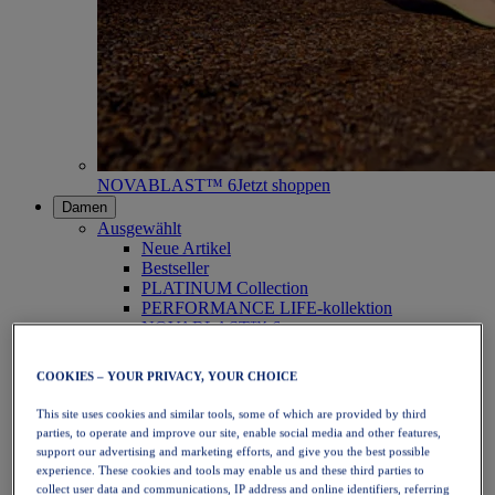
NOVABLAST™ 6
Jetzt shoppen
Damen
Ausgewählt
Neue Artikel
Bestseller
PLATINUM Collection
PERFORMANCE LIFE-kollektion
NOVABLAST™ 6
Schuhe
Laufen
COOKIES – YOUR PRIVACY, YOUR CHOICE
Trailrunning
Tennis
This site uses cookies and similar tools, some of which are provided by third
Volleyball
parties, to operate and improve our site, enable social media and other features,
Handball
support our advertising and marketing efforts, and give you the best possible
Padel
experience. These cookies and tools may enable us and these third parties to
Korbball
collect user data and communications, IP address and online identifiers, referring