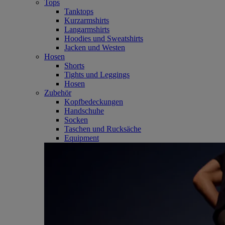
Tops
Tanktops
Kurzarmshirts
Langarmshirts
Hoodies und Sweatshirts
Jacken und Westen
Hosen
Shorts
Tights und Leggings
Hosen
Zubehör
Kopfbedeckungen
Handschuhe
Socken
Taschen und Rucksäche
Equipment