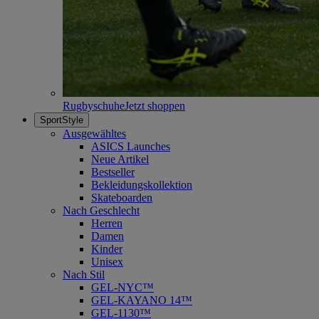
Rugbyschuhe
Jetzt shoppen
SportStyle
Ausgewähltes
ASICS Launches
Neue Artikel
Bestseller
Bekleidungskollektion
Skateboarden
Nach Geschlecht
Herren
Damen
Kinder
Unisex
Nach Stil
GEL-NYC™
GEL-KAYANO 14™
GEL-1130™