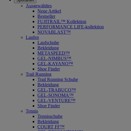
Sportarten
Ausgewähltes
Neue Artikel
Bestseller
FUJITRAIL™ Kollektion
PERFORMANCE LIFE-kollektion
NOVABLAST™
Laufen
Laufschuhe
Bekleidung
METASPEED™
GEL-NIMBUS™
GEL-KAYANO™
Shoe Finder
Trail Running
Trail Running Schuhe
Bekleidung
GEL-TRABUCO™
GEL-SONOMA™
GEL-VENTURE™
Shoe Finder
Tennis
Tennisschuhe
Bekleidung
COURT FF™