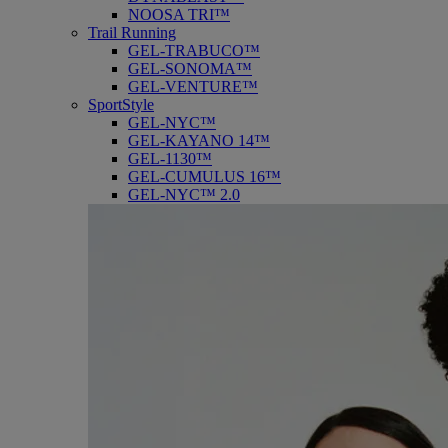
NOOSA TRI™
Trail Running
GEL-TRABUCO™
GEL-SONOMA™
GEL-VENTURE™
SportStyle
GEL-NYC™
GEL-KAYANO 14™
GEL-1130™
GEL-CUMULUS 16™
GEL-NYC™ 2.0