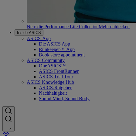
Neu: die Performance Life Collection
Mehr entdecken
Inside ASICS
ASICS-App
Die ASICS App
Runkeeper™-App
Book store appointment
ASICS Community
OneASICS™
ASICS FrontRunner
ASICS Trial Tour
ASICS Knowledge Hub
ASICS-Ratgeber
Nachhaltigkeit
Sound Mind, Sound Body