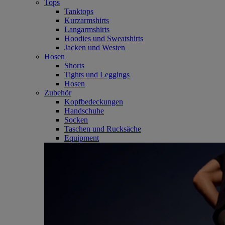
Tops
Tanktops
Kurzarmshirts
Langarmshirts
Hoodies und Sweatshirts
Jacken und Westen
Hosen
Shorts
Tights und Leggings
Hosen
Zubehör
Kopfbedeckungen
Handschuhe
Socken
Taschen und Rucksäche
Equipment