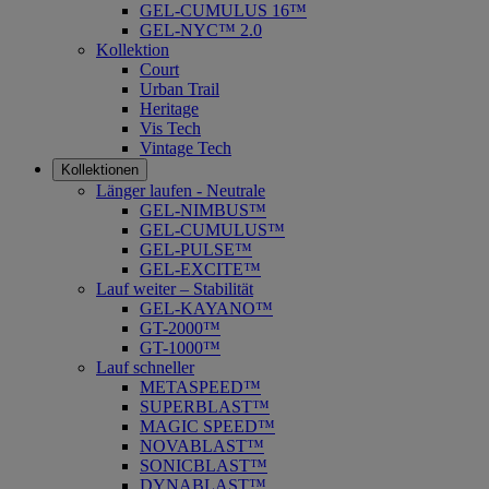
GEL-CUMULUS 16™
GEL-NYC™ 2.0
Kollektion
Court
Urban Trail
Heritage
Vis Tech
Vintage Tech
Kollektionen
Länger laufen - Neutrale
GEL-NIMBUS™
GEL-CUMULUS™
GEL-PULSE™
GEL-EXCITE™
Lauf weiter – Stabilität
GEL-KAYANO™
GT-2000™
GT-1000™
Lauf schneller
METASPEED™
SUPERBLAST™
MAGIC SPEED™
NOVABLAST™
SONICBLAST™
DYNABLAST™