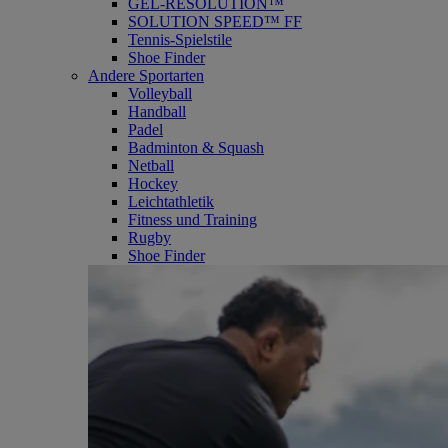
GEL-RESOLUTION™
SOLUTION SPEED™ FF
Tennis-Spielstile
Shoe Finder
Andere Sportarten
Volleyball
Handball
Padel
Badminton & Squash
Netball
Hockey
Leichtathletik
Fitness und Training
Rugby
Shoe Finder