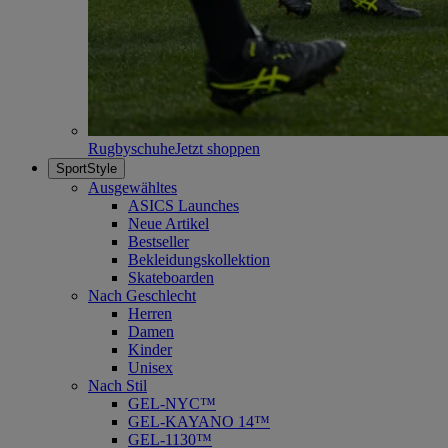
Rugbyschuhe
Jetzt shoppen
SportStyle
Ausgewähltes
ASICS Launches
Neue Artikel
Bestseller
Bekleidungskollektion
Skateboarden
Nach Geschlecht
Herren
Damen
Kinder
Unisex
Nach Stil
GEL-NYC™
GEL-KAYANO 14™
GEL-1130™