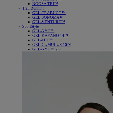
NOOSA TRI™
Trail Running
GEL-TRABUCO™
GEL-SONOMA™
GEL-VENTURE™
SportStyle
GEL-NYC™
GEL-KAYANO 14™
GEL-1130™
GEL-CUMULUS 16™
GEL-NYC™ 2.0