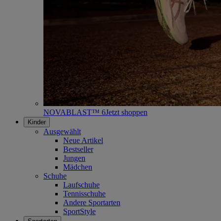
NOVABLAST™ 6
Jetzt shoppen
Kinder
Ausgewählt
Neue Artikel
Bestseller
Jungen
Mädchen
Schuhe
Laufschuhe
Tennisschuhe
Andere Sportarten
SportStyle