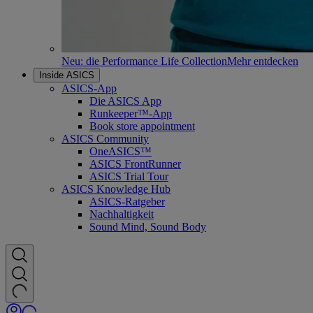
Neu: die Performance Life Collection
Mehr entdecken
Inside ASICS
ASICS-App
Die ASICS App
Runkeeper™-App
Book store appointment
ASICS Community
OneASICS™
ASICS FrontRunner
ASICS Trial Tour
ASICS Knowledge Hub
ASICS-Ratgeber
Nachhaltigkeit
Sound Mind, Sound Body