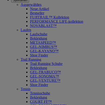
Sportarten
Ausgewähltes
Neue Artikel
Bestseller
FUJITRAIL™ Kollektion
PERFORMANCE LIFE-kollektion
NOVABLAST™
Laufen
Laufschuhe
Bekleidung
METASPEED™
GEL-NIMBUS™
GEL-KAYANO™
Shoe Finder
Trail Running
Trail Running Schuhe
Bekleidung
GEL-TRABUCO™
GEL-SONOMA™
GEL-VENTURE™
Shoe Finder
Tennis
Tennisschuhe
Bekleidung
COURT FF™