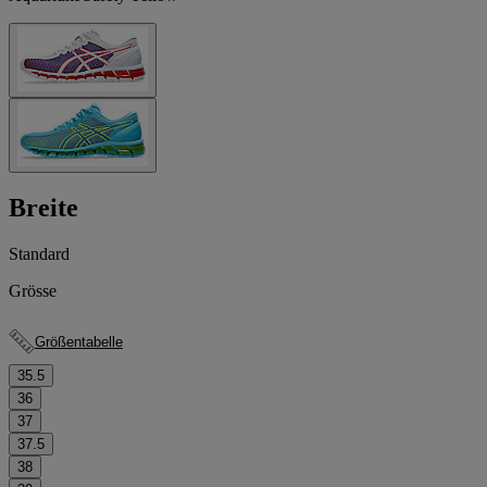
Breite
Standard
Grösse
Größentabelle
35.5
36
37
37.5
38