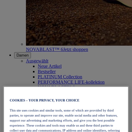
NOVABLAST™ 6
Jetzt shoppen
Damen
Ausgewählt
Neue Artikel
Bestseller
PLATINUM Collection
PERFORMANCE LIFE-kollektion
NOVABLAST™ 6
Schuhe
Laufen
COOKIES – YOUR PRIVACY, YOUR CHOICE
Trailrunning
Tennis
This site uses cookies and similar tools, some of which are provided by third
Volleyball
parties, to operate and improve our site, enable social media and other features,
Handball
support our advertising and marketing efforts, and give you the best possible
Padel
experience. These cookies and tools may enable us and these third parties to
Korbball
collect user data and communications, IP address and online identifiers, referring