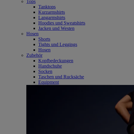
Tops
Tanktops
Kurzarmshirts
Langarmshirts
Hoodies und Sweatshirts
Jacken und Westen
Hosen
Shorts
Tights und Leggings
Hosen
Zubehör
Kopfbedeckungen
Handschuhe
Socken
Taschen und Rucksäche
Equipment