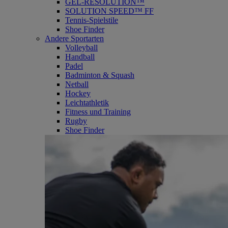
GEL-RESOLUTION™
SOLUTION SPEED™ FF
Tennis-Spielstile
Shoe Finder
Andere Sportarten
Volleyball
Handball
Padel
Badminton & Squash
Netball
Hockey
Leichtathletik
Fitness und Training
Rugby
Shoe Finder