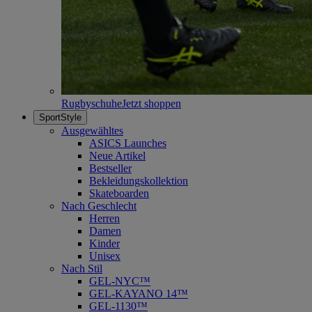
Rugbyschuhe
Jetzt shoppen
SportStyle
Ausgewähltes
ASICS Launches
Neue Artikel
Bestseller
Bekleidungskollektion
Skateboarden
Nach Geschlecht
Herren
Damen
Kinder
Unisex
Nach Stil
GEL-NYC™
GEL-KAYANO 14™
GEL-1130™