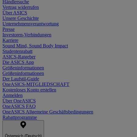
Händlersuche
Vertrag widerrufen
Über ASICS
Unsere Geschichte
Unternehmensverantwortung
Presse
Investoren-Verbindungen
Karriere
Sound Mind, Sound Body Impact
Studentenrabatt
ASICS-Ratgeber
Die ASICS App
Größeninformationen
Größeninformationen
Der Laufstil-Guide
OneASICS-MITGLIEDSCHAFT
Kostenloses Konto erstellen
Anmelden
Über OneASICS
OneASICS FAQ
OneASICS Allgemeine Geschäftsbedingungen
Rabattprogramme
Österreich (Deutsch)