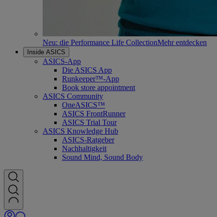
Neu: die Performance Life Collection
Mehr entdecken
Inside ASICS
ASICS-App
Die ASICS App
Runkeeper™-App
Book store appointment
ASICS Community
OneASICS™
ASICS FrontRunner
ASICS Trial Tour
ASICS Knowledge Hub
ASICS-Ratgeber
Nachhaltigkeit
Sound Mind, Sound Body