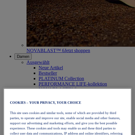
NOVABLAST™ 6
Jetzt shoppen
Damen
Ausgewählt
Neue Artikel
Bestseller
PLATINUM Collection
PERFORMANCE LIFE-kollektion
NOVABLAST™ 6
Schuhe
Laufen
COOKIES – YOUR PRIVACY, YOUR CHOICE
Trailrunning
Tennis
This site uses cookies and similar tools, some of which are provided by third
Volleyball
parties, to operate and improve our site, enable social media and other features,
Handball
support our advertising and marketing efforts, and give you the best possible
Padel
experience. These cookies and tools may enable us and these third parties to
Korbball
collect user data and communications, IP address and online identifiers, referring