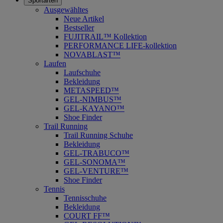
Sportarten
Ausgewähltes
Neue Artikel
Bestseller
FUJITRAIL™ Kollektion
PERFORMANCE LIFE-kollektion
NOVABLAST™
Laufen
Laufschuhe
Bekleidung
METASPEED™
GEL-NIMBUS™
GEL-KAYANO™
Shoe Finder
Trail Running
Trail Running Schuhe
Bekleidung
GEL-TRABUCO™
GEL-SONOMA™
GEL-VENTURE™
Shoe Finder
Tennis
Tennisschuhe
Bekleidung
COURT FF™