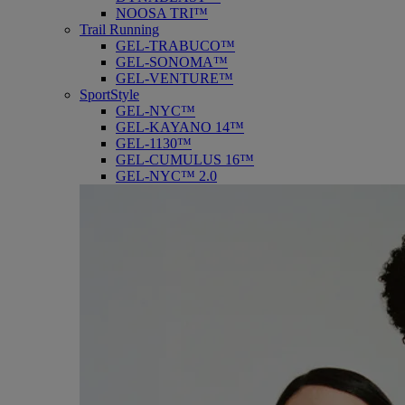
NOOSA TRI™
Trail Running
GEL-TRABUCO™
GEL-SONOMA™
GEL-VENTURE™
SportStyle
GEL-NYC™
GEL-KAYANO 14™
GEL-1130™
GEL-CUMULUS 16™
GEL-NYC™ 2.0