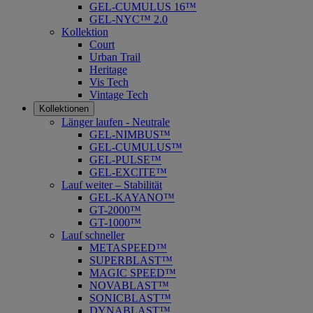
GEL-CUMULUS 16™
GEL-NYC™ 2.0
Kollektion
Court
Urban Trail
Heritage
Vis Tech
Vintage Tech
Kollektionen
Länger laufen - Neutrale
GEL-NIMBUS™
GEL-CUMULUS™
GEL-PULSE™
GEL-EXCITE™
Lauf weiter – Stabilität
GEL-KAYANO™
GT-2000™
GT-1000™
Lauf schneller
METASPEED™
SUPERBLAST™
MAGIC SPEED™
NOVABLAST™
SONICBLAST™
DYNABLAST™