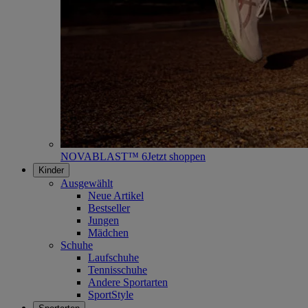
NOVABLAST™ 6
Jetzt shoppen
Kinder
Ausgewählt
Neue Artikel
Bestseller
Jungen
Mädchen
Schuhe
Laufschuhe
Tennisschuhe
Andere Sportarten
SportStyle