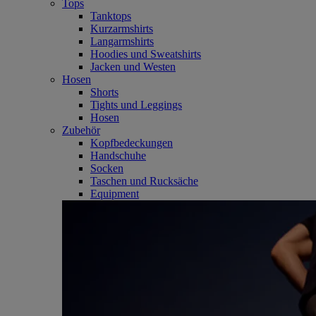
Tops
Tanktops
Kurzarmshirts
Langarmshirts
Hoodies und Sweatshirts
Jacken und Westen
Hosen
Shorts
Tights und Leggings
Hosen
Zubehör
Kopfbedeckungen
Handschuhe
Socken
Taschen und Rucksäche
Equipment