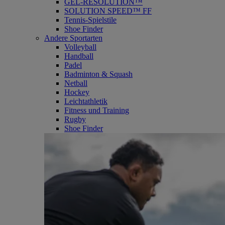
GEL-RESOLUTION™
SOLUTION SPEED™ FF
Tennis-Spielstile
Shoe Finder
Andere Sportarten
Volleyball
Handball
Padel
Badminton & Squash
Netball
Hockey
Leichtathletik
Fitness und Training
Rugby
Shoe Finder