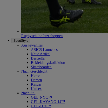
Rugbyschuhe
Jetzt shoppen
SportStyle
Ausgewähltes
ASICS Launches
Neue Artikel
Bestseller
Bekleidungskollektion
Skateboarden
Nach Geschlecht
Herren
Damen
Kinder
Unisex
Nach Stil
GEL-NYC™
GEL-KAYANO 14™
GEL-1130™