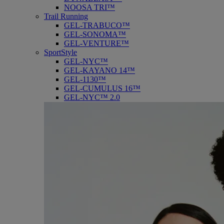
NOOSA TRI™
Trail Running
GEL-TRABUCO™
GEL-SONOMA™
GEL-VENTURE™
SportStyle
GEL-NYC™
GEL-KAYANO 14™
GEL-1130™
GEL-CUMULUS 16™
GEL-NYC™ 2.0