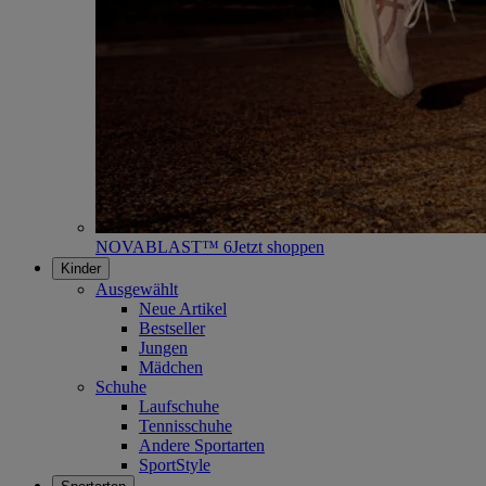
NOVABLAST™ 6
Jetzt shoppen
Kinder
Ausgewählt
Neue Artikel
Bestseller
Jungen
Mädchen
Schuhe
Laufschuhe
Tennisschuhe
Andere Sportarten
SportStyle