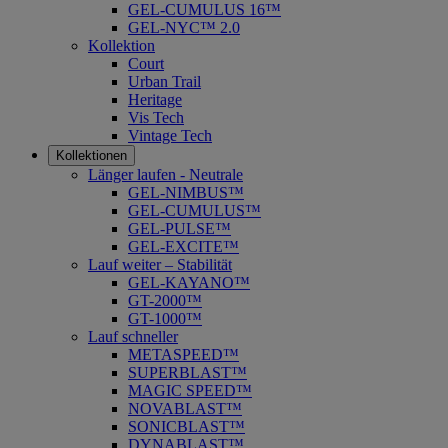
GEL-CUMULUS 16™
GEL-NYC™ 2.0
Kollektion
Court
Urban Trail
Heritage
Vis Tech
Vintage Tech
Kollektionen
Länger laufen - Neutrale
GEL-NIMBUS™
GEL-CUMULUS™
GEL-PULSE™
GEL-EXCITE™
Lauf weiter – Stabilität
GEL-KAYANO™
GT-2000™
GT-1000™
Lauf schneller
METASPEED™
SUPERBLAST™
MAGIC SPEED™
NOVABLAST™
SONICBLAST™
DYNABLAST™