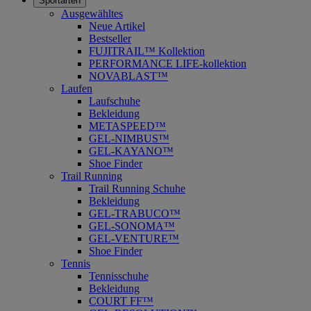
Sportarten
Ausgewähltes
Neue Artikel
Bestseller
FUJITRAIL™ Kollektion
PERFORMANCE LIFE-kollektion
NOVABLAST™
Laufen
Laufschuhe
Bekleidung
METASPEED™
GEL-NIMBUS™
GEL-KAYANO™
Shoe Finder
Trail Running
Trail Running Schuhe
Bekleidung
GEL-TRABUCO™
GEL-SONOMA™
GEL-VENTURE™
Shoe Finder
Tennis
Tennisschuhe
Bekleidung
COURT FF™