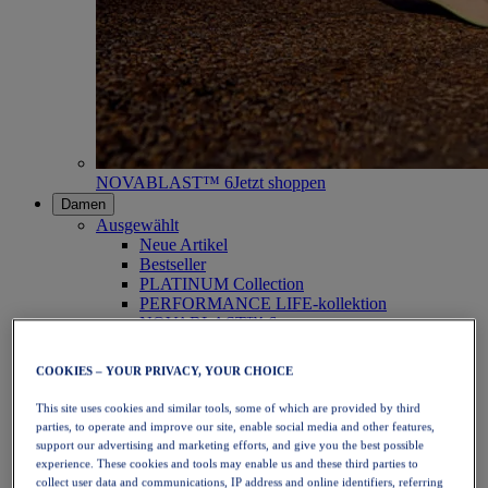
NOVABLAST™ 6
Jetzt shoppen
Damen
Ausgewählt
Neue Artikel
Bestseller
PLATINUM Collection
PERFORMANCE LIFE-kollektion
NOVABLAST™ 6
Schuhe
Laufen
COOKIES – YOUR PRIVACY, YOUR CHOICE
Trailrunning
Tennis
This site uses cookies and similar tools, some of which are provided by third
Volleyball
parties, to operate and improve our site, enable social media and other features,
Handball
support our advertising and marketing efforts, and give you the best possible
Padel
experience. These cookies and tools may enable us and these third parties to
Korbball
collect user data and communications, IP address and online identifiers, referring