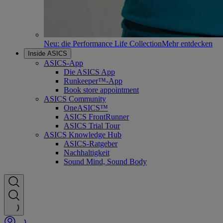
Neu: die Performance Life Collection
Mehr entdecken
Inside ASICS
ASICS-App
Die ASICS App
Runkeeper™-App
Book store appointment
ASICS Community
OneASICS™
ASICS FrontRunner
ASICS Trial Tour
ASICS Knowledge Hub
ASICS-Ratgeber
Nachhaltigkeit
Sound Mind, Sound Body