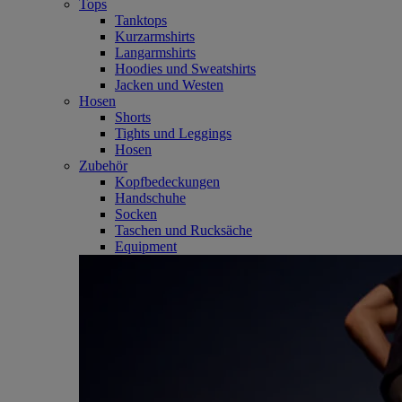
Tops
Tanktops
Kurzarmshirts
Langarmshirts
Hoodies und Sweatshirts
Jacken und Westen
Hosen
Shorts
Tights und Leggings
Hosen
Zubehör
Kopfbedeckungen
Handschuhe
Socken
Taschen und Rucksäche
Equipment