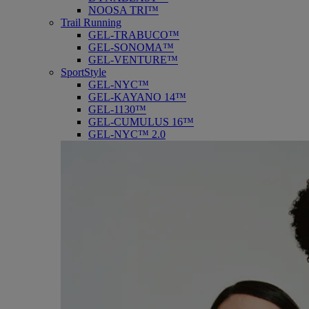
NOOSA TRI™
Trail Running
GEL-TRABUCO™
GEL-SONOMA™
GEL-VENTURE™
SportStyle
GEL-NYC™
GEL-KAYANO 14™
GEL-1130™
GEL-CUMULUS 16™
GEL-NYC™ 2.0