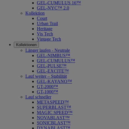
GEL-CUMULUS 16™
GEL-NYC™ 2.0
Kollektion
Court
Urban Trail
Heritage
Vis Tech
Vintage Tech
Kollektionen
Länger laufen - Neutrale
GEL-NIMBUS™
GEL-CUMULUS™
GEL-PULSE™
GEL-EXCITE™
Lauf weiter – Stabilität
GEL-KAYANO™
GT-2000™
GT-1000™
Lauf schneller
METASPEED™
SUPERBLAST™
MAGIC SPEED™
NOVABLAST™
SONICBLAST™
DYNABLAST™