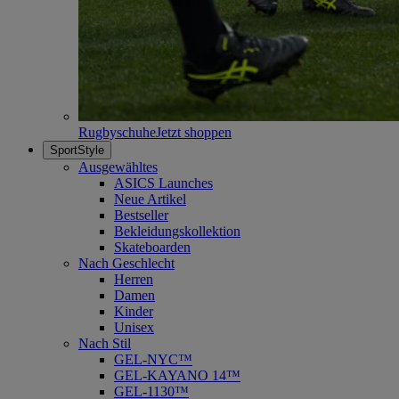
Rugbyschuhe
Jetzt shoppen
SportStyle
Ausgewähltes
ASICS Launches
Neue Artikel
Bestseller
Bekleidungskollektion
Skateboarden
Nach Geschlecht
Herren
Damen
Kinder
Unisex
Nach Stil
GEL-NYC™
GEL-KAYANO 14™
GEL-1130™