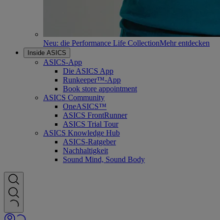
Neu: die Performance Life Collection
Mehr entdecken
Inside ASICS
ASICS-App
Die ASICS App
Runkeeper™-App
Book store appointment
ASICS Community
OneASICS™
ASICS FrontRunner
ASICS Trial Tour
ASICS Knowledge Hub
ASICS-Ratgeber
Nachhaltigkeit
Sound Mind, Sound Body