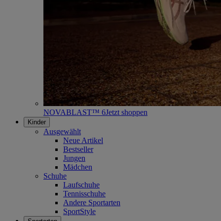
NOVABLAST™ 6
Jetzt shoppen
Kinder
Ausgewählt
Neue Artikel
Bestseller
Jungen
Mädchen
Schuhe
Laufschuhe
Tennisschuhe
Andere Sportarten
SportStyle