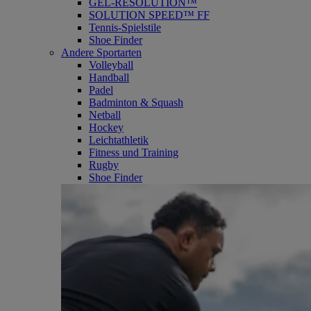
GEL-RESOLUTION™
SOLUTION SPEED™ FF
Tennis-Spielstile
Shoe Finder
Andere Sportarten
Volleyball
Handball
Padel
Badminton & Squash
Netball
Hockey
Leichtathletik
Fitness und Training
Rugby
Shoe Finder