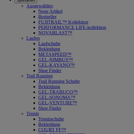
Sportarten
Ausgewähltes
Neue Artikel
Bestseller
FUJITRAIL™ Kollektion
PERFORMANCE LIFE-kollektion
NOVABLAST™
Laufen
Laufschuhe
Bekleidung
METASPEED™
GEL-NIMBUS™
GEL-KAYANO™
Shoe Finder
Trail Running
Trail Running Schuhe
Bekleidung
GEL-TRABUCO™
GEL-SONOMA™
GEL-VENTURE™
Shoe Finder
Tennis
Tennisschuhe
Bekleidung
COURT FF™