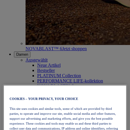
NOVABLAST™ 6
Jetzt shoppen
Damen
Ausgewählt
Neue Artikel
Bestseller
PLATINUM Collection
PERFORMANCE LIFE-kollektion
NOVABLAST™ 6
Schuhe
Laufen
COOKIES – YOUR PRIVACY, YOUR CHOICE
Trailrunning
Tennis
This site uses cookies and similar tools, some of which are provided by third
Volleyball
parties, to operate and improve our site, enable social media and other features,
Handball
support our advertising and marketing efforts, and give you the best possible
Padel
experience. These cookies and tools may enable us and these third parties to
Korbball
collect user data and communications, IP address and online identifiers, referring