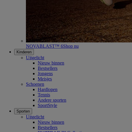
NOVABLAST™ 6
Shop nu
Kinderen
Uitgelicht
Nieuw binnen
Bestsellers
Jongens
Meisjes
Schoenen
Hardlopen
Tennis
Andere sporten
SportStyle
Sporten
Uitgelicht
Nieuw binnen
Bestsellers