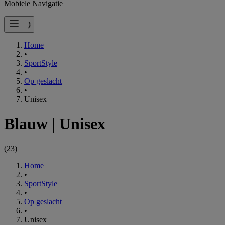
Mobiele Navigatie
Home
•
SportStyle
•
Op geslacht
•
Unisex
Blauw
|
Unisex
(
23
)
Home
•
SportStyle
•
Op geslacht
•
Unisex