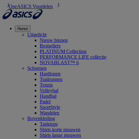
OneASICS Voordelen
Heren
Uitgelicht
Nieuw binnen
Bestsellers
PLATINUM Collection
PERFORMANCE LIFE collectie
NOVABLAST™ 6
Schoenen
Hardlopen
Trailrunnen
Tennis
Volleybal
Handbal
Padel
SportStyle
Wandelen
Bovenkleding
Tanktops
Shirts korte mouwen
Shirts lange mouwen