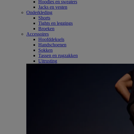
Hoodies en sweaters
Jacks en vesten
Onderkleding
Shorts
Tights en leggings
Broeken
Accessoires
Hoofddeksels
Handschoenen
Sokken
Tassen en rugzakken
Uitrusting