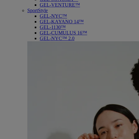
GEL-VENTURE™
SportStyle
GEL-NYC™
GEL-KAYANO 14™
GEL-1130™
GEL-CUMULUS 16™
GEL-NYC™ 2.0