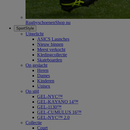
Rugbyschoenen
Shop nu
SportStyle
Uitgelicht
ASICS Launches
Nieuw binnen
Meest verkocht
Kledingcollectie
Skateboarden
Op geslacht
Heren
Dames
Kinderen
Unisex
Op stijl
GEL-NYC™
GEL-KAYANO 14™
GEL-1130™
GEL-CUMULUS 16™
GEL-NYC™ 2.0
Collectie
Court