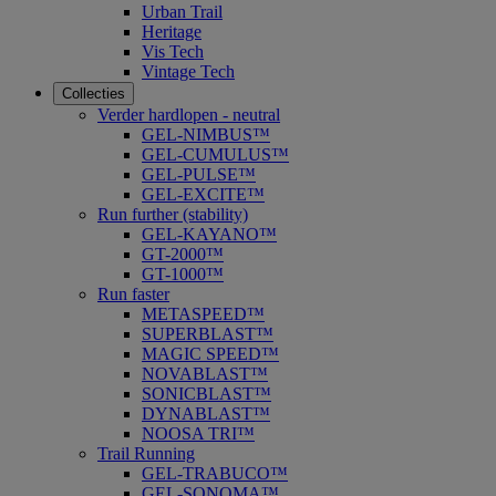
Urban Trail
Heritage
Vis Tech
Vintage Tech
Collecties
Verder hardlopen - neutral
GEL-NIMBUS™
GEL-CUMULUS™
GEL-PULSE™
GEL-EXCITE™
Run further (stability)
GEL-KAYANO™
GT-2000™
GT-1000™
Run faster
METASPEED™
SUPERBLAST™
MAGIC SPEED™
NOVABLAST™
SONICBLAST™
DYNABLAST™
NOOSA TRI™
Trail Running
GEL-TRABUCO™
GEL-SONOMA™