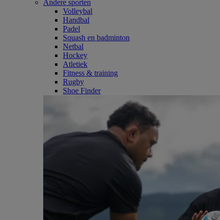
Andere sporten
Volleybal
Handbal
Padel
Squash en badminton
Netbal
Hockey
Atletiek
Fitness & training
Rugby
Shoe Finder