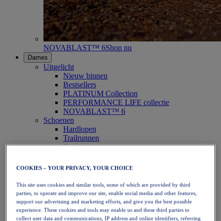
NOVABLAST™ 6
Shop nu
Dames
Uitgelicht
Nieuw binnen
Bestsellers
PLATINUM Collection
PERFORMANCE LIFE collectie
NOVABLAST™ 6
Schoenen
Hardlopen
Trailrunnen
Tennis
Volleybal
Handbal
COOKIES – YOUR PRIVACY, YOUR CHOICE
Padel
Netbal
This site uses cookies and similar tools, some of which are provided by third
SportStyle
parties, to operate and improve our site, enable social media and other features,
Bovenkleding
support our advertising and marketing efforts, and give you the best possible
Sport-bh's
experience. These cookies and tools may enable us and these third parties to
Tanktops
collect user data and communications, IP address and online identifiers, referring