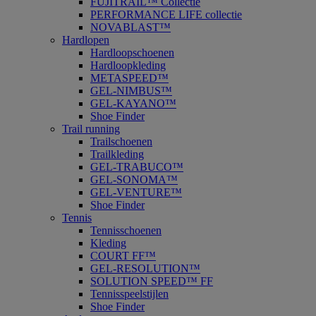
FUJITRAIL™ Collectie
PERFORMANCE LIFE collectie
NOVABLAST™
Hardlopen
Hardloopschoenen
Hardloopkleding
METASPEED™
GEL-NIMBUS™
GEL-KAYANO™
Shoe Finder
Trail running
Trailschoenen
Trailkleding
GEL-TRABUCO™
GEL-SONOMA™
GEL-VENTURE™
Shoe Finder
Tennis
Tennisschoenen
Kleding
COURT FF™
GEL-RESOLUTION™
SOLUTION SPEED™ FF
Tennisspeelstijlen
Shoe Finder