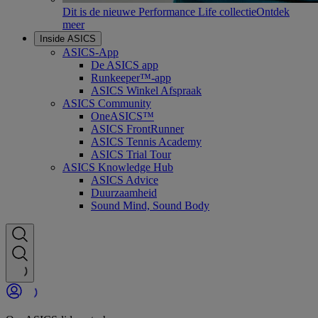
Dit is de nieuwe Performance Life collectie
Ontdek
meer
Inside ASICS
ASICS-App
De ASICS app
Runkeeper™-app
ASICS Winkel Afspraak
ASICS Community
OneASICS™
ASICS FrontRunner
ASICS Tennis Academy
ASICS Trial Tour
ASICS Knowledge Hub
ASICS Advice
Duurzaamheid
Sound Mind, Sound Body